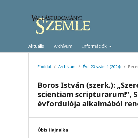
Aktuális
Archívum
Információk
Főoldal
/
Archívum
/
Évf. 20 szám 1 (2024)
/
Rece
Boros István (szerk.): „Sz
scientiam scripturarum!”, 
évfordulója alkalmából re
Óbis Hajnalka