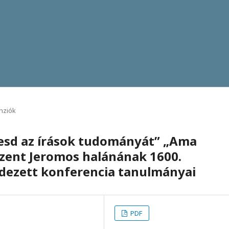
nziók
eresd az írások tudományát” „Ama
Szent Jeromos halánának 1600.
ndezett konferencia tanulmányai
PDF