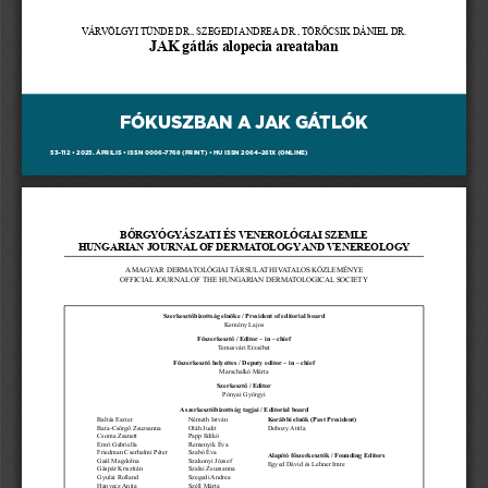
VÁRVÖLGYI TÜNDE DR., SZEGEDI ANDREA DR., TÖRŐCSIK DÁNIEL DR. 
JAK gátlás alopecia areataban
FÓKUSZBAN A JAK GÁTLÓK
53–112 • 2025. ÁPRILIS • ISSN 0006–7768 (PRINT) • HU ISSN 2064–261X (ONLINE)
BŐRGYÓGYÁSZATI ÉS VENEROLÓGIAI SZEMLE
HUNGARIAN JOURNAL OF DERMATOLOGY AND VENEREOLOGY
A MAGYAR DERMATOLÓGIAI TÁRSULAT HIVATALOS KÖZLEMÉNYE
OFFICIAL JOURNAL OF THE HUNGARIAN DERMATOLOGICAL SOCIETY
Szerkesztőbizottság elnöke / President of editorial board
Kemény Lajos
Főszerkesztő / Editor – in – chief
Temesvári Erzsébet
Főszerkesztő helyettes / Deputy editor – in – chief
Marschalkó Márta
Szerkesztő / Editor
Pónyai Györgyi
A szerkesztőbizottság tagjai / Editorial board
Korábbi elnök (Past President)
Baltás Eszter
Németh István
Dobozy Attila
Bata-Csörgő Zsuzsanna
Oláh Judit
Csoma Zsanett
Papp Ildikó
Emri Gabriella
Remenyik Éva
Friedman Cserhalmi Péter
Szabó Éva
Alapító főszerkesztők / Founding Editors
Gaál Magdolna
Szakonyi József
Egyed Dávid és Lehner Imre
Gáspár Krisztián
Szalai Zsuzsanna
Gyulai Rolland
Szegedi Andrea
Hanyecz Anita
Széll Márta