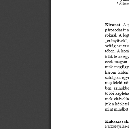
6
Állat
Kivonat
. 
A p
párosodását 
roknál. A leg
„erényövek”,
szfrágiszt vis
tében. A korá
írták le az e
ezek magyar 
tünk megf
i
gy
három  különb
szfrágisz
egyi
megfelelő növ
ben, színü
k
be
többi képletn
mek eltávolít
jük a képlete
mint mindkét 
Kulcsszavak
PárzóNyílás
-