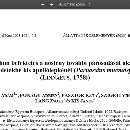
Zoom
Zoom
Out
In
/AllKoz.
2023.108.1
-
2.3
ÁLLATTANI KÖZLEMÉNYEK 
(2023) 
1
hím befektetés a nőstény további párosodását ak
pletekbe kis apollólepkénél (
Parnassius mnemos
(
L
, 1758))
INNAEUS
1
2
3
Á
*
,
FÓNAGY
A
,
PÁSZTOR
K
,
SZIGETI
V
DÁM
DRIEN
ATA
I
5
6
LANG
Z
és
KIS
J
SOLT
ÁNOS
tudományi Egyetem Budap
est, 
Állatorvostudományi Doktori I
s
kola, 1078 Budapest, 
yi Kutatóközpont, Növényvédelmi Intézet, Állattani Osztály, 1022 Budapest, Herm
r
-
és Élettudományi Egyetem, Biológiatudományi Doktori I
s
kola, 2
1
00 Gödöllő, Páte
tatóközpont, Lendület Ökoszisztéma
-
szolgáltatás Kutatócs
o
port, 2163 Vácrátót, Al
torvostudományi Egyetem Budapest, 
Biostatisztika Tanszék, 1078 B
u
dapest, István 