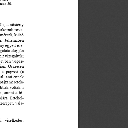
 utca 50.
üli, a nőstény
yakoriak rov
a-
méretű, külső 
. 
Jellemzően 
ány egyed es
e-
álata alapján 
eit vizsgáltuk; 
 évben vége
z-
ión. 
Ö
sszesen 
 a  pajzsot  (
a
al, ami ennek 
pajzsmérete
k-
bbak voltak a 
k, amint a h
í-
jára. Értéke
l-
zerepét, val
a-
i  viselkedés, 