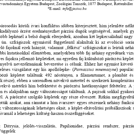
orvostudomán
yi Egyetem Budapest, 
Zoológiai Tanszék, 1077 Bud
a
pest, Rottenbiller
*E
-
mail: 
info@jasius.hu
árosodás körüli ivari konfliktus időben kiterjesztett, hím jelenléte nélk
akadályozó őrzést eredményezhet párzási dug
ók segítségével, amelyek g
több lepkénél a belső dugók elterjedtek, azonban két lepkecsaládnál nagy 
 ún. szfrágiszok egymástól függetlenül alakultak ki az evolúció során
elő fajok
nál
e
zek hiányát,
valamint 
„
félkész” szfrágiszokat 
is 
leírtak néh
bbi kutatásokkal ellenté
t
ben, amelyekben több faj néhány egyedének vizsg
gyes fajokra jellemző képleteket, mi egyetlen faj különböző párőrz
ési képlet
nyelvű nevezéktanának bevezetése is célunk. Ehhez hat egymást követő
eléses vizsgálatot egy kis apollólepke
-
(
Parnassius  mnemosyne
) populác
öző  képletet  találtunk 
492  nős
tényen,  a  filamentumot,  a  plombát  és 
k része
), ebben a sorrendben növekvő mérettel és szerkezeti komplexitáss
ekvő mértékű hím befektetést és párőrzési hatékonyságot feltételez. A 
n és alakjukban nagy változatosságot találtunk. A pajzsok sokkal gyakori
él. A párőrzést szolgáló képletek egy része elveszett. Ritkán megfigyeltü
ották azokat, ami rámutat a hím ivarszerv egyes részeine
k néhány funkció
k változatosságának lehetséges okait, a képlet
-
eltávolítási próbálkozások s
ivarnál a lehetséges költség
-
haszon összefügg
é
seket.
:
Ditrysia,  jelölés
-
visszalátás,  Papilionidae,  pá
rzási  rendszer,  párzás
Függelék