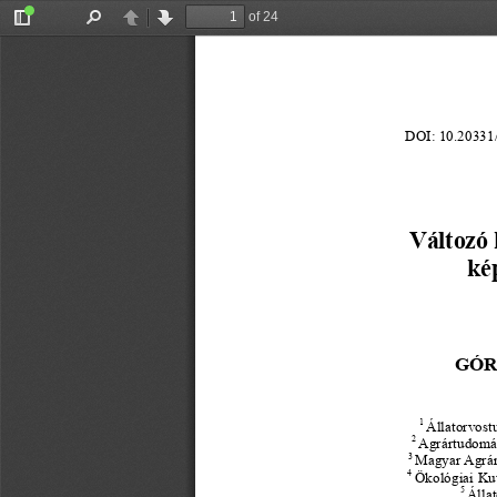
of 24
Toggle
Find
Previous
Next
Sidebar
DOI: 10.20331
Változó 
ké
GÓR
1
Állatorvos
2
Agrártudomán
3
Magyar Agrá
4
Ökológiai Ku
5
Álla