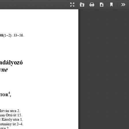
Current
Presentation
Open
Print
Download
Too
View
Mode
08
(1
–
2):
33
–
56
.
adályozó 
yne
4
,
KTOR
István utca 2.
an Ottó út 15.
r Károly utca 1.
kotmány út 2
–
4.
utca 2.