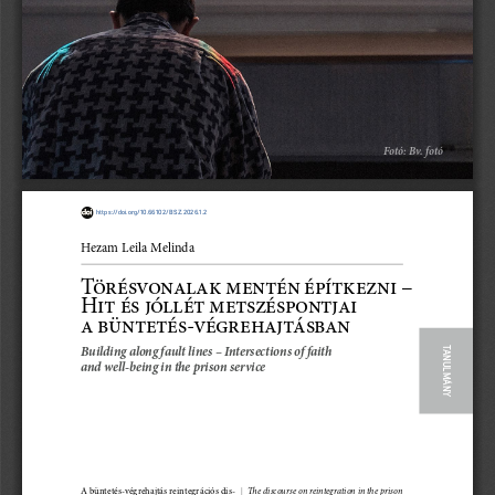
Fotó: Bv. fotó
https://doi.org/10.66102/BSZ.2026.1.2
Hezam Leila Melinda
Törésvonalak mentén építkezni – 
Hit és jóllét metszéspontjai
a büntetés-végrehajtásban
Building along fault lines – Intersections of faith 
TANULMÁNY
and well-being in the prison service
The discourse on reintegration in the prison 
A büntetés-végrehajtás reintegrációs dis
-