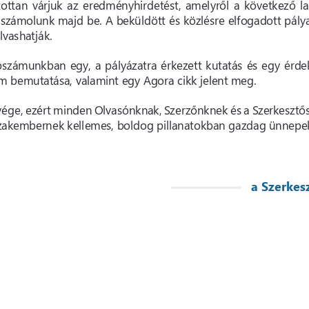
tottan várjuk az eredményhirdetést, amelyről a következő l
zámolunk majd be. A beküldött és közlésre elfogadott pály
vashatják.
apszámunkban egy, a pályázatra érkezett kutatás és egy érde
bemutatása, valamint egy Agora cikk jelent meg.
 vége, ezért minden Olvasónknak, Szerzőnknek és a Szerkeszt
zakembernek kellemes, boldog pillanatokban gazdag ünnepek
a Szerkes