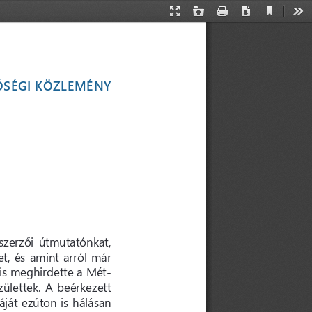
Current
Presentation
Open
Print
Download
Too
View
Mode
ŐSÉGI KÖZLEMÉNY
 szerzői  útmutatónkat, 
t, és amint arról már 
is meghirdette a Mét
-
ülettek. A beérkezett 
áját ezúton is hálásan 