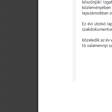
köszönjük! Izga
közleményében s
lapszámokban ol
Ez évi utolsó l
szakdokumentum 
Közeledik az év
tó valamennyi s