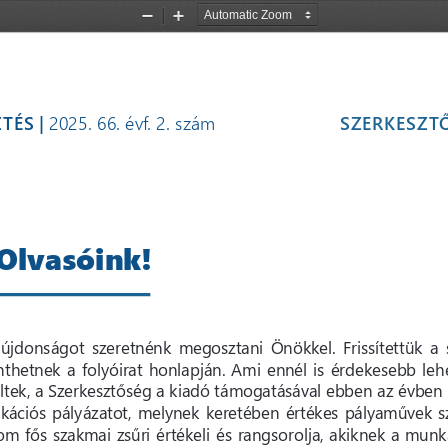
Zoom
Zoom
Out
In
TÉS |
 2025. 66. évf. 2. szám
SZERKESZT
Olvasóink!
 újdonságot  szeretnénk  megosztani  Önökkel.  Frissítettük  a 
thetnek a folyóirat honlapján. Ami ennél is érdekesebb lehe
ltek, a Szerkesztőség a kiadó támogatásával ebben az évben 
ikációs pályázatot, melynek keretében értékes pályaművek sz
om fős szakmai zsűri értékeli és rangsorolja, akiknek a munk