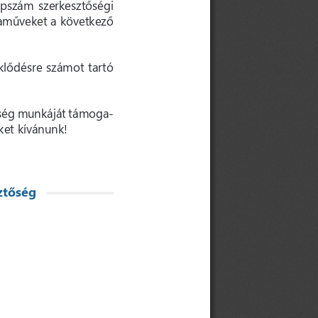
apszám szerkesztőségi 
aműveket a következő 
klődésre számot tartó 
őség munkáját támoga
-
et kívánunk!
ztőség