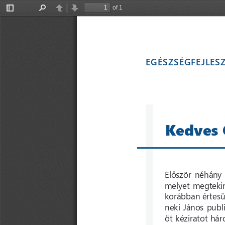
of 1
Toggle
Find
Previous
Next
Sidebar
EGÉSZSÉGFEJLESZ
Kedves 
Először  néhány 
melyet megtekin
korábban értesü
neki János publ
öt kéziratot hár