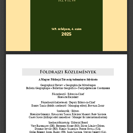
149. évfolyam, 4. szám
2025
Földr ajzi Közlemények
A Magyar Földrajzi Társaság tudományos folyóirata
•
Geographical Review 
 Geographische Mitteilungen
•
•
Bulletin Géographique 
 Bollettino Geografico 
 Географические Сообщения
Főszerkeszt
ő / Editor-in-Chief
Horváth Erzsébet
Főszerkesztő helyettesek / Deputy Editors-in-Chief
Egedy Tamás
 (felelős szerkesztő / Managing editor), 
Bottlik Zsolt
Szerkesztők / Editors
Horváth Gergely, Kovalcsik Tamás, Kőszegi Margit, Papp Sándor
Csapó János
 (külkapcsolati menedzser / Manager for internationalisation)
Szerkesztőbizottság / Editorial Board
Veit Bachmann (DE), Benedek József (RO), Dávid Lóránt Dénes, 
Dombay István (RO), Fábián Szabolcs, Fodor Gyula (UA), 
Győri Róbert, Ionel Haidu (FR), Illés Sándor, Steven Jobbitt (CA), 