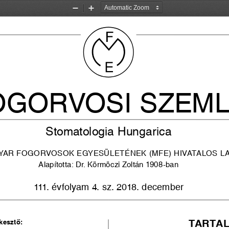
Zoom
Zoom
Out
In
OGORVOSI SZEM
Stomatologia Hungarica
YAR FOGORVOSOK EGYESÜLETÉNEK (MFE) HIVATALOS L
Alapította: Dr. Körmöczi Zoltán 1908-ban
111. évfolyam 4. sz. 2018. december
TARTA
kesztő: