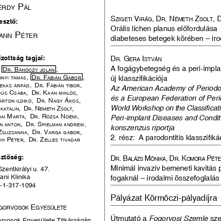
 p
érDy
ál
S
 V
, D
. N
 z
, 
zigeti
irág
r
émeth
Solt
esztő:
Orális lichen planus előfordulása 
 p
aNN
éter
diabeteses betegek körében – irod
zottság tagjai:
D
. g
 i
r
era
StVáN
A fogágybetegség és a peri-impla
      D
. B
 ,   
r
áNóczy
joláN
,     D
. F
 g
 , 
új klasszifikációja 
iNyi
tamáS
r
áBiáN
áBor
,     D
. F
,   
ekaS
árpáD
r
áBiáN
tiBor
Az American Academy of Periodo
 c
,
    D
. k
,   
DüS
SaBa
r
aáN
miklóS
és a European Federation of Peri
,     D
. N
 á
,   
ártoN
ilDikó
r
agy
koS
World Workshop on the Classificati
,    D
. N
 z
,   
katali
N
r
émeth
Solt
 m
,     D
. r
 N
, 
Peri-implant Diseases and Condit
ai
árta
r
ózSa
oémi
,     D
. S
,   
N
aNtoN
r
pielmaN
aNDrew
konszenzus riportja
z
,     D
. V
,   
SUzSaNNa
r
arga
gáBor
2. rész: 
A parodontitis klasszifikác
 p
,     D
. z
ch
éter
r
elleS
tiVaDar
ztőség:
D
. B
 m
, D
.  k
 p
r
aláz
S
óNika
r
omora
ét
Minimál invazív bemeneti kavitás p
entkirályi u. 47.
ani Klinika
fogaknál – irodalmi összefoglalás
6-1-317-1094
Pályázat Körmöczi-pályadíjra 
 e
gorVoSok
gyeSülete
Útmutató a
 Fogorvosi Szemle 
sze
rvosok Egyesülete Titkárságán