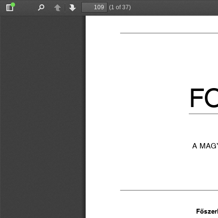
(1 of 37)
Toggle
Find
Previous
Next
Sidebar
F
A MAG
Főszer