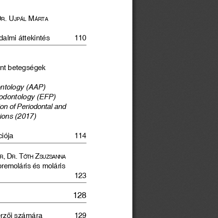
D
. U
 m
r
jpál
árta
almi áttekintés 
110
nt betegségek 
ntology (AAP) 
odontology (EFP) 
on of Periodontal and 
ions (2017) 
iója 
114
, D
.  t
 z
er
r
óth
SU
zSaNN
a
remoláris és moláris 
 
123
128
rzői számára 
129