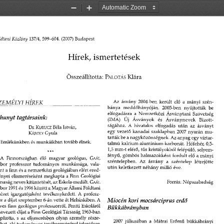
Zoom
Zoom
Out
In
dtani
   Közlöny
   137/4,
 599-604.
  (2007)
  Budapest  
Hírek,  ismertetések  
Összeállította:
  PALOTÁS
  Klára  
Az
   ásvány
  2004-ben
  került
  elő a
  mányi   szén­
ZEMÉLYI
     HÍREK     
bánya   meddőhányóján.
    2005-ben
   nyújtották
  be  
elfogadásra
  a
  Nemzetközi  Ásványtani  Szövetség  
hunyt
     tagtársaink:     
(IMA)
     Új
  Ásványok
   és
  Ásványnevek
    Bizott­
ságához.
  A
  hivatalos   elfogadás
  után
  az
  ásványt  
Dr.   KURUCZ
  Béla
  István,  
egy
   vezető  kanadai  szaklapban
  2007
  nyarán
 mu­
KÁROLY
 Gyula 
tatták be
 a
 nagyközönségnek. Az anyag  egy  víztar­
Emlékünkben  és munkáikban  tovább  élnek.  
talmú  kalcium-alumínium-karbonát.   Hófehér, 0,5-
1,5 mm-t  elérő,
 tűs
 kristályokból  felépülő,  selyem­
fényű,  gömbös  halmazokként  fordult  elő
 a
  mányi  
A
   Finnországban
  élő
  magyar   geológus,
    GAÁL    
széntelepben.
   Az
  ásvány
   a
  széntelep   létrejötte   
bor
  professzor  tudományos   munkássága,  vala­
után
 keletkezett néhány  millió éve. 
nt
  a
 finn
  és a
 nemzetközi  geológiában elért  ered­
nyei  elismeréseként  megkapta
  a
 Finn  Geológiai  
rsaság neves kitüntetését,  az Eskola-medált.
  GAÁL  
Forrás:
  Népszabadság  
bor
  1991
  és
 1996
  között
 a
 Magyar Állami Földtani 
tézet  igazgatójaként  tevékenykedett.
  A
  profesz-
or
 a
 díjat  szeptember  6-án vette
 át
 Helsinkiben.
 A 
Miocén
   kori
  mocsárciprus
      erdő      
es  finn  geológus  professzorról,  Pentti  Eskoláról  
Bükkábrányban 
evezett  díjat
 a
 Finn  Geológiai Társaság
  1963-ban  
pította,
  s az
 elismerésben  plyan  személy  része­
2007
  júliusában
  a
  Mátrai  Erőmű   bükkábrányi   
lhet,  aki tudományos  tevékenységével jelentősen 