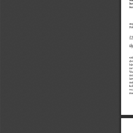
ho
ku
au
Föl
E
Új
sz
dor
hír
ne
VA
mú
Ist
mán
kol
vez
mag