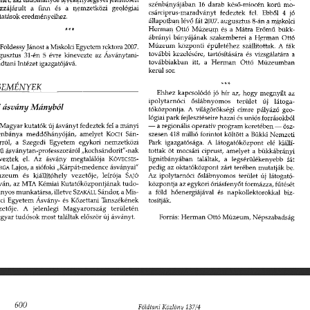
szénbányájában
  16
 darab
  késő-miocén  korú
 mo­
zzájárult
   a
   finn
   és  a
  nemzetközi   geológiai   
csárciprus-maradványt    fedeztek
   fel.
  Ebből
  4 jó 
tatások  eredményeihez.  
állapotban  lévő
 fát
 2007.
 augusztus
 8-án
  a
 jnißkojci 
Herman  Ottó  Múzeum
  és a
  Mátra  Erőmű  bükk­
ábrányi  bányájának  szakemberei
  a
 Herman   Ottó   
Múzeum  központi  épületéhez   szállítottak.
  A fák 
Földessy
 Jánost
 a
 Miskolci Egyetem rektora
  2007.  
további  kezelésére,  tartósítására
  és
 vizsgálatára
  a  
gusztus
  31-én
  5
 évre  kinevezte
  az
  Ásványtani-
továbbiakban
   itt,  a
  Herman   Ottó    Múzeumban    
dtani Intézet  igazgatójává.  
kerül  sor.  
SEMÉNYEK 
Ehhez  kapcsolódó
  jó hír az,
 hogy  megnyílt
 az 
ipolytarnóci    őslábnyomos    terület
    új
    látoga­
  ásvány
      Mányból      
tóközpontja.
  A
 világörökségi  címre  pályázó  geo­
lógiai
 park  fejlesztéseire hazai  és uniós  forrásokból  
—
  a
 regionális operatív program  keretében  — ösz-
Magyar kutatók  új  ásványt  fedeztek  fel
 a
 mányi 
szesen  418 millió forintot  költött
  a
 Bükki  Nemzeti  
énbánya   meddőhányóján,   amelyet
   KOCH
   Sán­
Park  igazgatósága.
  A
 látogatóközpont
   elé
 kiállí­
ról,
  a
  Szegedi  Egyetem   egykori   nemzetközi   
tottak
  öt
 mocsári  ciprust,  amelyet
  a
  bükkábrányi  
ű  ásványtan^professzoráról   „kochsándorit"-nak   
lignitbányában   találtak,
  a
  legsérülékenyebb
  fát  
veztek
   el.  Az
  ásvány   megtalálója
    KÖVECSES-
pedig
 az
 oktatóközpont  zárt  terében  mutatják  be.  
RGA
  Lajos,
  a
 siófoki „Kárpát-medence  ásványai"  
Az
   ipolytarnóci  őslábnyomos  terület
  új
  látogató­
zeum
   és
  kiállítóhely   vezetője,
  leírója
    SAJÓ    
központja
  az
 egykori óriásfenyőt  formázza,  fűtését  
ván,
  az
 MTA Kémiai Kutatóközpontjának
  tudo­
a
   föld   hőenergiájával
  és
  napkollektorokkal   biz­
yos  munkatársa,  illetve
 SZAKÁLL
 Sándor,
 a
 Mis­
tosítják. 
ci
  Egyetem  Ásvány-
  és
 Kőzettani  Tanszékének  
etője.
   A
  jelenlegi  Magyarország    területén    
yar  tudósok  most  találtak először
 új
  ásványt.  
Forrás:
 Herman  Ottó Múzeum,   Népszabadság   
600 
Földtani
   Közlöny
   137/4   