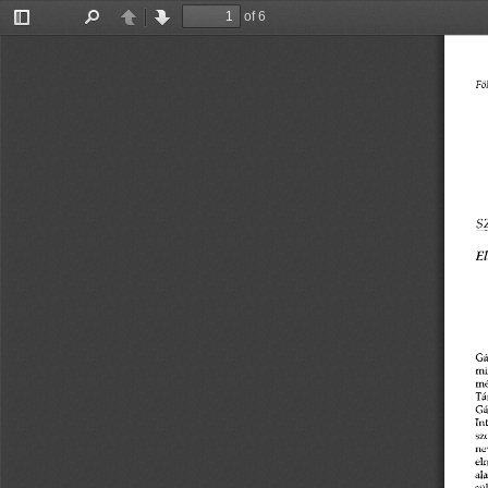
of 6
Toggle
Find
Previous
Next
Sidebar
Föl
S
El
Gá
mi
mé
Tá
Gá
In
sz
nev
eln
ala
sü