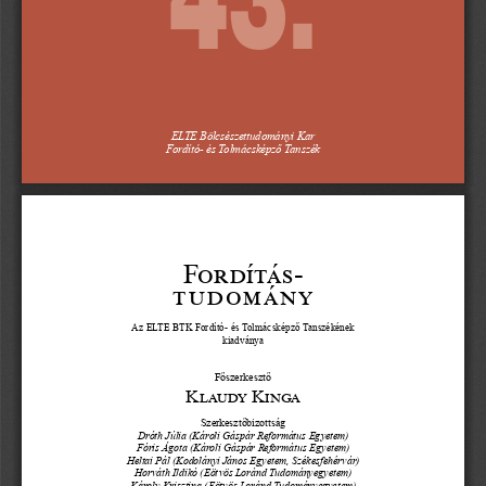
ELTE Bölcsészettudományi Kar
Fordító- és Tolmácsképző Tanszék
Fordítás-
tudomány
Az ELTE BTK Fordító- és Tolmácsképző Tanszékének
kiadványa
Főszerkesztő
Klaudy Kinga
Szerkesztőbizottság
Dróth Júlia (Károli Gáspár Református Egyetem)
Fóris Ágota (Károli Gáspár Református Egyetem)
Heltai Pál (Kodolányi János Egyetem, Székesfehérvár)
Horváth Ildikó (Eötvös Loránd Tudományegyetem)
Károly Krisztina (Eötvös Loránd Tudományegyetem)