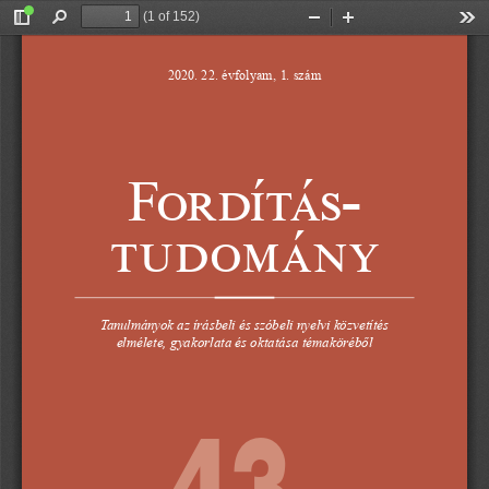
(1 of 152)
Toggle
Find
Zoom
Zoom
Too
Sidebar
Out
In
2020. 22. évfolyam, 1. szám
Fordítástudomány 22. (2020) 1. szám
1
Fordítás
-
tudomány
 az írásbeli és szóbeli nyelvi közvetítés
Tanulmányok
elmélete, gyakorlata és oktatása témaköréből
43
.