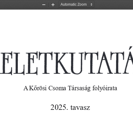
Zoom
Zoom
Out
In
A Kőrösi Csoma Társaság folyóirata
2025. tavasz