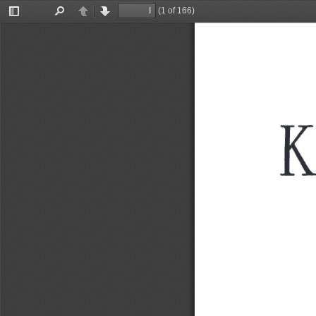
(1 of 166)
Toggle
Find
Previous
Next
Sidebar