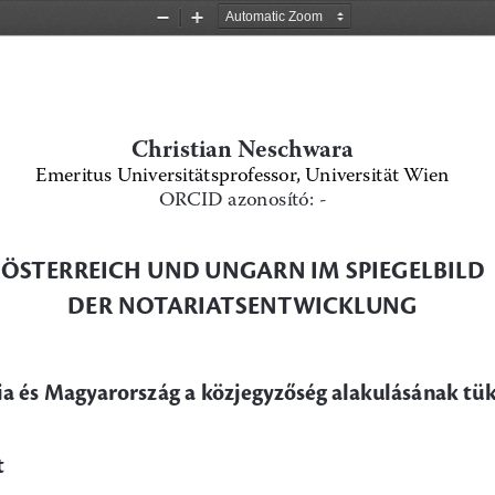
Zoom
Zoom
Out
In
Christian Neschwara
Emeritus Universitätsprofessor, Universität Wien 
ORCID azonosító: - 
ÖSTERREICH UND UNGARN IM SPIEGELBILD 
DER NOTARIATSENTWICKLUNG
ia és Magyarország a közjegyzőség alakulásának tü
t