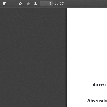
(1 of 16)
Toggle
Find
Previous
Next
Sidebar
Ausztr
Absztrak