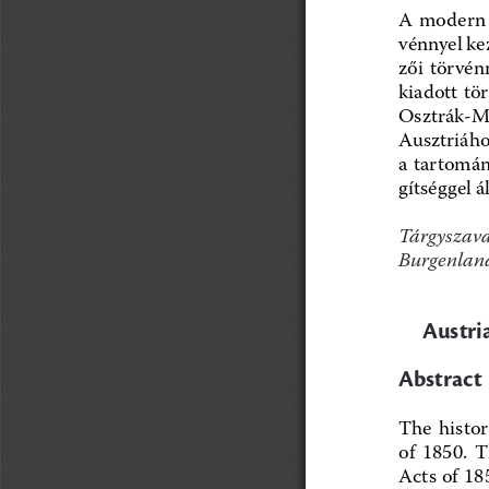
A  modern  
vénnyel kez
zői  törvénn
kiadott tö
Osztrák-Ma
Ausztriához
a tartomán
gítséggel á
Tárgyszavak
Burgenland
Austri
Abstract
The  histor
of  1850.  T
Acts of 185