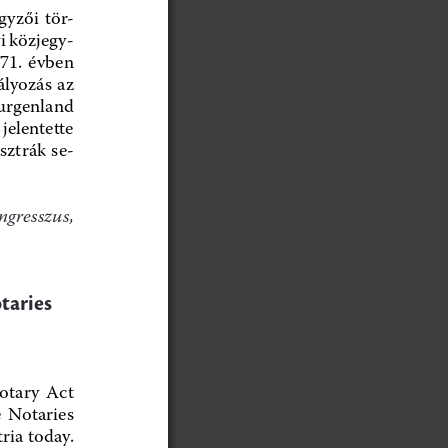
gyzői  tör
-
i közjegy
-
71.  évben  
ályozás az 
urgenland 
jelentette 
ztrák se-
ngresszus,  
taries
tary  Act  
  Notaries  
ria today. 