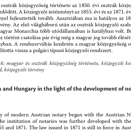
osztrák  közjegyzőség  története  az  1850.  évi  osztrák  közje
dődött. A közjegyzői intézményt az 1855. évi és az 1871. év
yel  fejlesztették  tovább.  Ausztriában  ma  is  hatályos  az  18
rvény. Az első világháború után az osztrák közjegyzői szab
gyar Monarchia több utódállamában is hatályban volt. B
 történt csatolása pár évig még a magyar jog tovább élését 
yban. A rendszerváltás kezdetén a magyar közjegyzőség os
llította vissza a polgári típusú közjegyzői rendszert.
:  magyar  és  osztrák  közjegyzőség  története,  közjegyzői  ko
, közjegyzői törvény
a and Hungary in the light of the development of no
y  of  modern  Austrian  notary  began  with  the  Austrian  No
he  institution  of  notaries  was  further  developed  with  the
5 and 1871. The law issued in 1871 is still in force in Aust