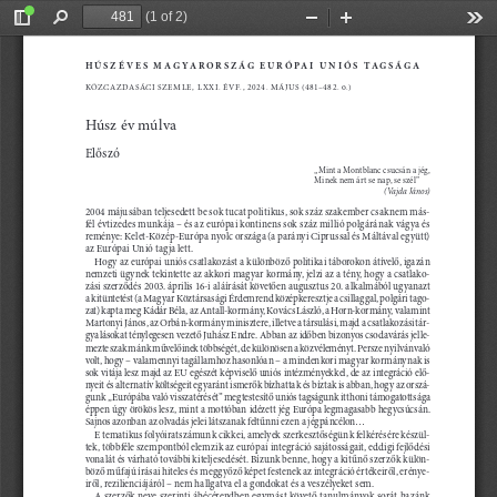
(1 of 2)
Toggle
Find
Zoom
Zoom
Too
Sidebar
Out
In
Húszév e s M agyarország 
e
u
rópai 
u
n
iós tagsága
Közgazdasági 
s
z
emle, 
l
X
X
i
. é
vf., 2024. május (
481–482
. o.)
Húsz év múlva
e
lő
szó
„
m
i
nt a 
m
o
ntblanc csucsán a jég, 
m
i
nek nem árt se nap, se szél”
(Vajda János)
2004 májusában teljesedett be sok tucat politikus, sok száz szakember csaknem más
-
fél évtizedes munkája – és az európai kontinens sok száz millió polgárának vágya és 
r
eménye: Kelet-Közép-
e
u
rópa nyolc országa (a parányi Ciprussal és 
m
á
ltával együtt) 
az 
e
u
rópai 
u
n
ió tagja lett.
Hogy az európai uniós csatlakozást a különböző politikai táborokon átívelő, igazán 
-
nemzeti ügynek tekintette az akkori magyar kormány, jelzi az a tény, hogy a csatlako
zási szerződés 2003. április 16-i aláírását követően augusztus 20. alkalmából ugyanazt 
itüntetést (a 
m
a
gyar Köztársasági 
é
r
demrend középkeresztje a csillaggal, polgári tago
-
a k
a
n
tall-kormány, Kovács 
l
á
szló, a Horn-kormány, valamint 
zat) kapta meg Kádár Béla, az 
m
a
rtonyi 
j
á
nos, az Orbán-kormány minisztere, illetve a társulási, majd a csatlakozási tár
-
gyalásokat ténylegesen vezető 
j
u
hász 
e
n
dre. 
a
bban az időben bizonyos csodavárás jelle
-
mezte szakmánk művelőinek többségét, de különösen a közvéleményt. Persze nyilvánvaló 
v
olt, hogy – valamennyi tagállamhoz hasonlóan – a mindenkori magyar kormánynak is 
-
sok vitája lesz majd az 
eu
 egészét képviselő uniós intézményekkel, de az integráció elő
nyeit és alternatív költségeit egyaránt ismerők bízhattak és bíztak is abban, hogy az orszá
-
e
u
rópába való visszatérését” megtestesítő uniós tagságunk itthoni támogatottsága 
gunk „
éppen úgy örökös lesz, mint a mottóban idézett jég 
e
u
rópa legmagasabb hegycsúcsán. 
s
a
jnos azonban az olvadás jelei látszanak feltűnni ezen a jégpáncélon...
e
 tematikus folyóiratszámunk cikkei, amelyek szerkesztőségünk felkérésére készül
-
tek, többféle szempontból elemzik az európai integráció sajátosságait, eddigi fejlődési 
onalát és várható további kiteljesedését. Bízunk benne, hogy a kitűnő szerzők külön
-
v
böző műfajú írásai hiteles és meggyőző képet festenek az integráció értékeiről, erénye
-
iről, rezilienciájáról – nem hallgatva el a gondokat és a veszélyeket sem.
a
 szerzők neve szerinti ábécérendben egymást követő tanulmányok sorát hazánk 