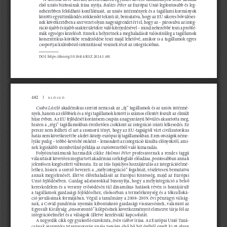
Balázs Péter
első uniós biztosának írása nyitja. 
 az 
e
u
rópai 
u
n
ió legfontosabb és leg
-
nehezebben feloldható konf liktusát, az uniós intézmények és a tagállami kormányok 
k
özötti együttműködés zökkenőit tekinti át, bemutatva, hogy az 
eu
 sikeres bővülései
-
nek következtében a szervezet olyan nagyságrendet ért el, hogy az – párosulva az integ
-
ráció újabb és újabb szakterületekre való kiterjedésével – mind nehezebbé teszi a problé
-
mák egységes kezelését. 
e
n
nek a helyzetnek a meghaladását valószínűleg a tagállamok 
koncentrikus körökbe rendeződése teszi majd lehetővé, amikor is a tagállamok egyes 
csoportjai különböző intenzitással vesznek részt az integrációban.
d
O
i
:
 https://doi.org/10.18414/K
s
z
.
2024.5.481
482
Előszó
Csaba László
 akadémikus szerint nemcsak az „új” tagállamok és az uniós intézmé
-
nyek, hanem az előbbiek és a régi tagállamok között is számos ellentét feszült az elmúlt 
h
úsz évben. 
a
z 
eu
 fejlődését korántsem csupán a nagyarányú bővülés akasztotta meg, 
hiszen a „régi” tagállamokban érezhetően csökkent az integráció iránti lelkesedés. 
e
z
persze nem fedheti el azt a szomorú tényt, hogy az 
eu
-
tagságtól várt civilizatorikus 
hatás nem következett be a kelet-közép-európai új tagállamokban. 
e
z
en országok néme
-
lyike pedig – többé-kevésbé önként – lemondott az integráció kínálta előnyökről, ami
-
nek leginkább szembetűnő példája az euróövezetből való kimaradás.
Halmai Péter
f
o
lyóiratszámunk harmadik cikke 
 professzornak a rendes taggá 
választását követően megtartott akadémiai székfoglaló előadása, pontosabban annak 
-
jelentősen kiegészített változata. 
e
z a
z írás fajsúlyos hozzájárulás az integrációelmé
lethez, hiszen a szerző bevezeti a „mélyintegráció” fogalmát, részletesen bemutatva 
a
nnak megjelenését, illetve előrehaladását az 
e
u
rópai Közösség, majd az 
e
u
rópai 
u
n
ió fejlődésében. 
g
a
zdag adatsorokkal bizonyítja, hogy a mélyintegráció a belső 
kereskedelem és a verseny erősödésén túl dinamikus hatások révén is hozzájárult 
-
a tagállamok gazdasági fejlődéséhez, elsősorban a termelékenység és a tőkealloká
ció javulásának formájában. 
v
é
gül a tanulmány a 2008–2009. évi pénzügyi válság
-
nak, a Covid-pandémia nyomán kibontakozó gazdasági visszaesésnek, valamint az 
e
g
yesült Királyság „önsorsrontó” kilépésének következményeit elemezve tárja föl az 
integrációelmélet és a válságok (illetve kezelésük) kapcsolatát.
Iván Gábor
a
 negyedik cikk egy gyakorló eurokrata, 
 írása. 
a
z 
e
u
rópai 
u
n
ió Taná
-
csának igazgatója 
m
agyarország uniós tagsága első bő hét évéből emelt ki öt olyan 