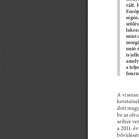
vált. 
Európa
ségén,
szülés
lakoz
mint 
mozgás
unió 
is jel
amelye
a telj
Journ
a
 vissza
kereteinek
dott magy
be az olv
seihez ve
a 2011. év
bővülésén