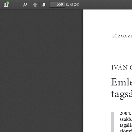
(1 of 24)
Toggle
Find
Previous
Next
Sidebar
Közgazd
i
v
án 
e
m
l
tags
2004. 
szakba
tagáll
előny