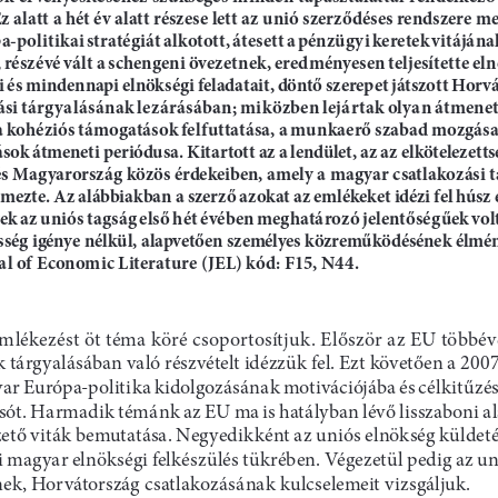
Ez alatt a hét év alatt részese lett az unió szerződéses rendszere m
-politikai stratégiát alkotott, átesett a pénzügyi keretek vitájána
 részévé vált a schengeni övezetnek, eredményesen teljesítette eln
i és mindennapi elnökségi feladatait, döntő szerepet játszott Horvá
ási tárgyalásának lezárásában; miközben lejártak olyan átmenet
a kohéziós támogatások felfuttatása, a munkaerő szabad mozgása
ok átmeneti periódusa. Kitartott az a lendület, az az elkötelezettség
és Magyarország közös érdekeiben, amely a magyar csatlakozási t
lemezte. Az alábbiakban a szerző azokat az emlékeket idézi fel húsz é
k az uniós tagság első hét évében meghatározó jelentőségűek volta
esség igénye nélkül, alapvetően személyes közreműködésének élmén
al of Economic Literature (JEL) kód: F15, N44.
emlékezést öt téma köré csoportosítjuk. 
e
l
őször az 
eu
 többév
 tárgyalásában való részvételt idézzük fel. 
e
z
t követően a 2007
e
u
rópa-politika kidolgozásának motivációjába és célkitűzés
ar 
asót. Harmadik témánk az 
eu
 ma is hatályban lévő lisszaboni 
n
e
gyedikként az uniós elnökség küldeté
zető viták bemutatása. 
i magyar elnökségi felkészülés tükrében. 
v
é
gezetül pedig az un
ek, Horvátország csatlakozásának kulcselemeit vizsgáljuk.