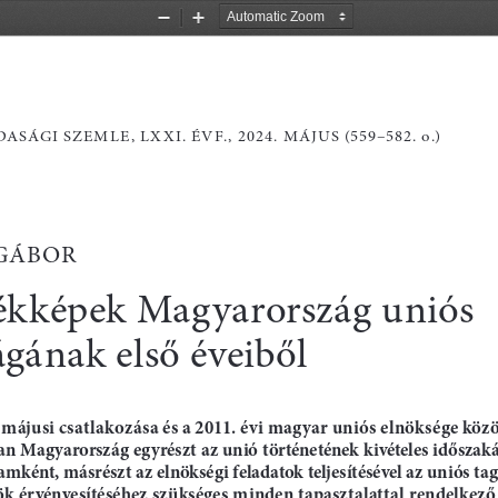
Zoom
Zoom
Out
In
asági 
s
z
emle, 
l
X
X
i
. é
vf., 2024. május (
559–582
. o.)
g
áb
or
ékképek 
m
agyarország uniós 
ágának első éveiből
májusi csatlakozása és a 2011. évi magyar uniós elnöksége közöt
n Magyarország egyrészt az unió történetének kivételes időszakát
amként, másrészt az elnökségi feladatok teljesítésével az uniós ta
ök érvényesítéséhez szükséges minden tapasztalattal rendelkez