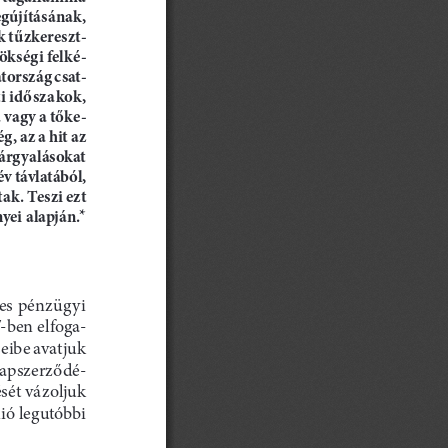
egújításának, 
k tűzkereszt
-
ökségi felké
-
tország csat
-
i időszakok, 
 vagy a tőke
-
, az a hit az 
árgyalásokat 
v távlatából, 
k. Teszi ezt 
*
yei alapján.
es pénzügyi 
-ben elfoga
-
eibe avatjuk 
alapszerződé
-
sét vázoljuk 
ió legutóbbi 