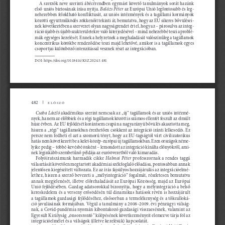
a szerzők neve szerinti ábécérendben egymást követő tanulmányok sorát hazánk 
Balázs Péter
első uniós biztosának írása nyitja. 
 az e
urópai u
nió legfontosabb és leg
-
nehezebben feloldható konf liktusát, az uniós intézmények és a tagállami kormányok 
-
közötti együttműködés zökkenőit tekinti át, bemutatva, hogy az eu sikeres bővülései
nek következtében a szervezet olyan nagyságrendet ért el, hogy az – párosulva az integ
-
ráció újabb és újabb szakterületekre való kiterjedésével – mind nehezebbé teszi a problé
-
mák egységes kezelését. e
nnek a helyzetnek a meghaladását valószínűleg a tagállamok 
koncentrikus körökbe rendeződése teszi majd lehetővé, amikor is a tagállamok egyes 
csoportjai különböző intenzitással vesznek részt az integrációban.
dOi: https://doi.org/10.18414/K
sz
.2024.5.481
482
Előszó
Csaba László
 akadémikus szerint nemcsak az „új” tagállamok és az uniós intézmé
-
nyek, hanem az előbbiek és a régi tagállamok között is számos ellentét feszült az elmúlt 
húsz évben. a
z eu fejlődését korántsem csupán a nagyarányú bővülés akasztotta meg, 
hiszen a „régi” tagállamokban érezhetően csökkent az integráció iránti lelkesedés. e
z 
persze nem fedheti el azt a szomorú tényt, hogy az eu
-tagságtól várt civilizatorikus 
-
hatás nem következett be a kelet-közép-európai új tagállamokban. e
zen országok néme
lyike pedig – többé-kevésbé önként – lemondott az integráció kínálta előnyökről, ami
-
nek leginkább szembetűnő példája az euróövezetből való kimaradás.
Halmai Péter
folyóiratszámunk harmadik cikke 
 professzornak a rendes taggá 
választását követően megtartott akadémiai székfoglaló előadása, pontosabban annak 
-
jelentősen kiegészített változata. e
z az írás fajsúlyos hozzájárulás az integrációelmé
lethez, hiszen a szerző bevezeti a „mélyintegráció” fogalmát, részletesen bemutatva 
annak megjelenését, illetve előrehaladását az e
urópai Közösség, majd az e
urópai 
unió fejlődésében. g
azdag adatsorokkal bizonyítja, hogy a mélyintegráció a belső 
kereskedelem és a verseny erősödésén túl dinamikus hatások révén is hozzájárult 
-
a tagállamok gazdasági fejlődéséhez, elsősorban a termelékenység és a tőkealloká
ció javulásának formájában. v
égül a tanulmány a 2008–2009. évi pénzügyi válság
-
nak, a Covid-pandémia nyomán kibontakozó gazdasági visszaesésnek, valamint az 
egyesült Királyság „önsorsrontó” kilépésének következményeit elemezve tárja föl az 
integrációelmélet és a válságok (illetve kezelésük) kapcsolatát.