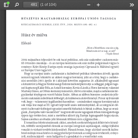
(1 of 104)
Toggle
Find
Zoom
Zoom
Too
Sidebar
Out
In
Húszév e s M agyarország e
u rópai u
n iós tagsága
Közgazdasági s
zemle, l
XX
i. évf., 2024. május (
481–482
. o.)
Húsz év múlva
előszó
„m
int a m
ontblanc csucsán a jég, 
m
inek nem árt se nap, se szél”
(Vajda János)
2004 májusában teljesedett be sok tucat politikus, sok száz szakember csaknem más
-
fél évtizedes munkája – és az európai kontinens sok száz millió polgárának vágya és 
reménye: Kelet-Közép-
európa nyolc országa (a parányi Ciprussal és m
áltával együtt) 
az e
urópai u
nió tagja lett.
Hogy az európai uniós csatlakozást a különböző politikai táborokon átívelő, igazán 
-
nemzeti ügynek tekintette az akkori magyar kormány, jelzi az a tény, hogy a csatlako
zási szerződés 2003. április 16-i aláírását követően augusztus 20. alkalmából ugyanazt 
a kitüntetést (a m
agyar Köztársasági é
rdemrend középkeresztje a csillaggal, polgári tago
-
zat) kapta meg Kádár Béla, az a
ntall-kormány, Kovács l
ászló, a Horn-kormány, valamint 
martonyi j
ános, az Orbán-kormány minisztere, illetve a társulási, majd a csatlakozási tár
-
gyalásokat ténylegesen vezető j
uhász e
ndre. abban az időben bizonyos csodavárás jelle
-
mezte szakmánk művelőinek többségét, de különösen a közvéleményt. Persze nyilvánvaló 
volt, hogy – valamennyi tagállamhoz hasonlóan – a mindenkori magyar kormánynak is 
-
sok vitája lesz majd az eu egészét képviselő uniós intézményekkel, de az integráció elő
nyeit és alternatív költségeit egyaránt ismerők bízhattak és bíztak is abban, hogy az orszá
-
gunk „
európába való visszatérését” megtestesítő uniós tagságunk itthoni támogatottsága 
éppen úgy örökös lesz, mint a mottóban idézett jég e
urópa legmagasabb hegycsúcsán. 
sajnos azonban az olvadás jelei látszanak feltűnni ezen a jégpáncélon...
-
e tematikus folyóiratszámunk cikkei, amelyek szerkesztőségünk felkérésére készül
tek, többféle szempontból elemzik az európai integráció sajátosságait, eddigi fejlődési 
vonalát és várható további kiteljesedését. Bízunk benne, hogy a kitűnő szerzők külön
-
böző műfajú írásai hiteles és meggyőző képet festenek az integráció értékeiről, erénye
-
iről, rezilienciájáról – nem hallgatva el a gondokat és a veszélyeket sem.