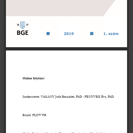
2
0
1
9
1
.
s
z
á
m
Online folyóirat
Szerkesztette: VÁGÁNY Judit Bernadett, PhD 
-
FENYVESI Éva, PhD
Borító: FLOW PR