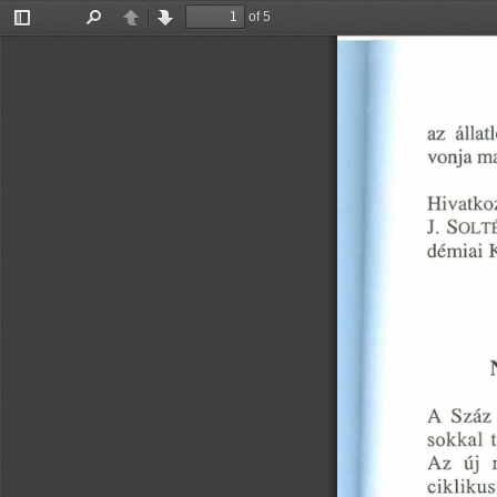
of 5
Toggle
Find
Previous
Next
Sidebar
az  álla
vonja ma
Hivatkoz
J. 
SO LT 
démiai 
A  Száz 
sokkal  t
Az  új  
ciklikus