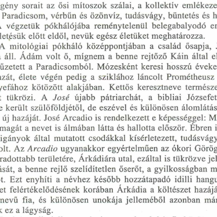
regény  sorait  az  ősi  mítoszok  szálai,  a  kollektív  emléke
  Paradicsom,  vérbün  és  özönvíz,  tudásvágy,  büntetés  és 
A  végzetük  pókhálójába  reménytelenül  belegabalyodó  e
etésük előtt eldől, nevük egész életüket meghatározza.
A  mitológiai  pókháló  középpontjában  a  család  ősapja,  
 áll.  Ádám  volt  ő,  mígnem  a benne  rejtőző  Káin  által  e
iűzetett  a  Paradicsomból.  Mózesként  keresi  hosszú  éveke
hazát,  élete  végén  pedig  a  sziklához  láncolt  Prométheusz 
efához  kötözött  alakjában.  Kettős  keresztneve  termész
t  tükrözi.  A 
Jósé
  újabb  pátriarchát,  a  bibliai  Józsefet
  került  szülőföldjétől,  de  eszével  és  különösen  álomlátás
 új  hazáját.  Jósé Arcadio is rendelkezett e képességgel: 
t magát a nevet is  álmában látta és hallotta először.  Ébren  i
gányok  által  mutatott  csodákkal  kísérletezett,  tudásvágy
olt.  Az 
Arcadio
 ugyanakkor egyértelműen  az ókori  Görö
adottabb területére, Árkádiára utal, ezáltal is tükrözve 
ását,  a benne  rejlő  szelídítetlen  őserőt,  a gyilkosságban 
.  Ezt  enyhíti  a  névhez  később  hozzátapadó  idilli  hangul
t  felértékelődésének  korában  Árkádia  a  költészet  hazáj
nevű  fia,  és  különösen  unokája jelleméből  azonban  már
k ez a lágyság.