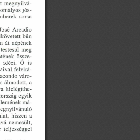
zet  megnyilvá­
 homályos jós­
mberek  sorsa 
Jósé  Arcadio 
lkövetett  bűn 
n  át  népének 
 testesül  meg 
etének  össze­
  idézi.  O  is 
aival  felvirá­
 Macondo váro­
s álmodott,  a 
a  kielégíthe­
gország egyik 
jellemének má­
 megnyilvánuló 
at,  hiszen  a 
ává  nemesült, 
  teljességgel 