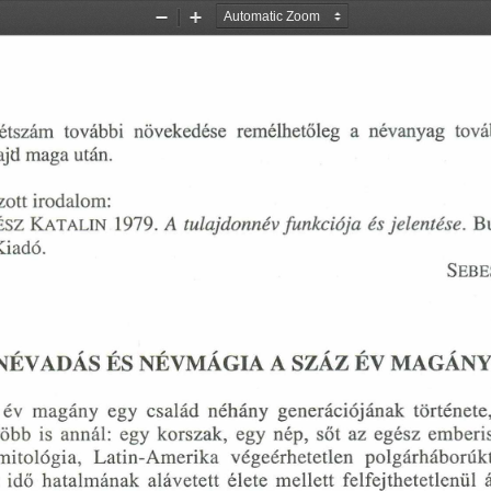
Zoom
Zoom
Out
In
tlétszám  további  növekedése  remélhetőleg  a  névanyag  tová
jd maga után.
ott irodalom:
1979. 
A tulajdonnév funkciója és jelentése.
  
É SZ  K
a t a l in
Kiadó.
S
ebe
NÉVADÁS ÉS NÉVMÁGIA A SZÁZ ÉV MAGÁN
 év  magány  egy  család  néhány  generációjának  története
öbb  is  annál:  egy  korszak,  egy  nép,  sőt  az  egész  emberi
mitológia,  Latin-Amerika  végeérhetetlen  polgárháborúktól
  idő  hatalmának  alávetett  élete  mellett  felfejthetetlenül 