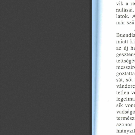
vik  a  
nulásai.
latok.  
már szül
Buendía 
miatt  k
az  új  
geszteny
tettségé
messzire
goztatta
sát,  ső
vándorci
tetlen  v
legelmar
sik  von
vadságot
természe
azonos  
hiányzi