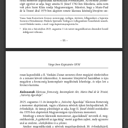
ségét egyrészt az adja, hogy amióta II. József 1782-ben feloszlatta, azóta nem 
volt  jelen  Szent  Klára  rendje  Magyarországon.  Másrészt,  hogy  a  Marie-Paul  
de la Trinité által 1979-ben alapított remete klarissza közösség létrejötte szo-
Varga Imre Kapisztrán ferences szerzetespap, teológus, történész, lelkigondozó, a Sapientia 
Szerzetesi Hittudományi Főiskola Spirituális Teológia és Lelkigondozás Tanszékének tanszék-
vezető főiskolai tanára, e-mail: varga.kapisztran@sapientia.hu
1 
Jelen írás a Szécsényben 2025. augusztus 11-én tartott megemlékezésen elmondott beszéd 
átdolgozott változata.
– 95 –
Varga Imre Kapisztrán OFM
rosan kapcsolódik a II. Vatikáni Zsinat szerzetesi életet megújító törekvéséhez 
és a zsinatot követő útkereséshez. A monostor létrejöttével hazánkban is újra 
megjelent  a  ferencesség  kontemplatív  megélésének  lehetősége,  és  teljes  lett  a  
feren ces  karizma.
klarissza, ferencesség, kontemplatív élet, Marie-Paul de la Trinité, 
Kulcsszavak: 
„Szécsény Ágacskája”.
2025. augusztus 11-én ünnepelte a „Szécsény Ágacskája” Klarissza Remeteség 
a monostor alapításának, vagyis a klarissza nővérek újkori letelepedésének 30. 
évfordulóját. Az ünnep jelentőségét az adja, hogy II. József eltörlő intézkedése 
óta 1995-ben alapítottak Magyarországon újra klarissza monostort.
Minthogy a remete klarisszák monostorait „ágacskáknak” nevezték el, meg-
emlékezésük „A gyökértől az ágacskáig” mottó jegyében zajlott, mely egyszerre 
utal az eredetre, a kifejlődésre és a jelenre. 
Amikor  megemlékezünk  a  nővérek  megtelepedésének  30.  évfordulójáról,  