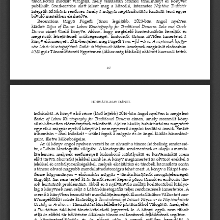
táncalkotási  módjait  vizsgálja,  mely  témákban  számos  tanulmányt  és  könyvet  
publikált.  Szerkesztése  alatt  jelent  meg  a  közcélú,  internetes  
Néptánc  Tudástár
integrált adatbázis rendszer, amely a magyar néptánckutatás forrásait teszi egyre 
bővülő mértékben elérhetővé.
Recenzióm  tárgya  Fügedi  János  legújabb,  2023-ban  angol  nyelven 
kiadott 
Signs  of  Dance:  Laban  Kinetography  for  Traditional  Dancers:  Solo  and  Circle  
Dances
 címet viselő könyve. Ahhoz, hogy megfelelő kontextusában kezeljük és 
megértsük  létrejöttének  szükségességét,  fontosnak  tartom  röviden  ismertetni  a  
könyv előzményeit. 2011-ben jelent meg Fügedi
 Tánc – Jel – Írás: A néptáncok lejegy
-
zése Lábán-kinetográfiával: Szóló- és körformák
 kötete, amelynek megírását elsősorban 
a Magyar Táncművészeti Egyetemen (akkor még főiskola) oktatott kurzusai tettek 
147
HORVÁTH-MAY DÁNIEL
indokolttá. A könyv első része (lásd lejjebb) 2016-ban angol nyelven is megjelent 
Basics  of  Laban  Kinetography  for  Traditional  Dancers
  címen,  amely  recenzált  köny-
vünk közvetlen előzményének tekinthető. A jelen kiadás, habár tartalma nagyrészt 
egyezik a magyar nyelvű könyvvel, nem egyszerű angolra fordítása annak. Emiatt 
írásomban – ahol indokolt – utalni fogok a magyar és az angol kiadás hasonlósá-
gaira, illetve különbségeire.
Az új könyv angol nyelven vezeti be az olvasót a táncos írásbeliség rendszeré-
be, a Lábán-kinetográfia világába. A kinetográfia rendszerének az alapja a mozdu
-
latelemzés, melynek eredményeit különböző szabályokat és konvenciókat szem 
előtt tartva, absztrakt jelekkel írunk le. A könyv megismerteti az olvasót ezekkel a 
jelekkel és szabályszerűségekkel, melyek elsajátítása és táncbéli használata során 
a táncos olvasó nagyobb mozdulattudatosságra tehet szert. A könyv a Kárpát-me-
dence hagyományos – elsősorban magyar – tánckultúrájának mozgásjelenségeit 
tárgyalja, ám nem terjed ki az annak részét képező páros táncok és eszközös tán
-
cok leírásának problémáira. Ebből és a nyilvánvaló műfaji korlátozásból kifolyó
-
lag a könyvnek nem célja a Lábán-kinetográfia teljes rendszerének ismertetése. A 
szerző a könyvben bemutatott mozdulatjelenségek illusztrálásához választott mo
-
tívumpéldákat  szinte  kizárólag  a  
Zenetudományi  Intézet  Népzene-  és  Néptánckutató  
Osztály és Archívum
 Táncírástárában fellelhető partitúrákból válogatta, amelyeket 
a 
Filmtár
ban található táncfelvételekről jegyeztek le. A könyv egyik nem titkolt 
célja az előbbi tár bővítésére alkalmas táncos szakemberek fejlődésének segítése.
A  köszönetnyilvánítás  és  az  előszó  után  a  szerző  röviden  bemutatja  a 