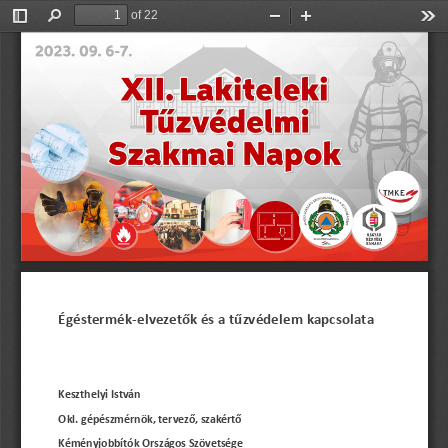
of 22
Toggle
Find
Zoom
Zoom
Too
Sidebar
Out
In
Égéstermék
-
elvezetők és a tűzvédelem kapcsolata
Keszthelyi István
Okl. gépészmérnök, tervező, szakértő
Kéményjobbítók Országos Szövetsége