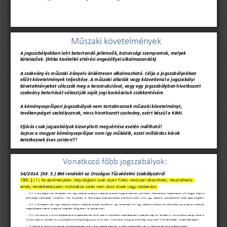
Műszaki követelmények
A jogszabályokban leírt betartandó jellemzők, biztonsági szempontok, melyek 
kötelezőek. (Ritka kivétellel eltérési engedéllyel alkalmazandók)
A szabvány 
és műszaki irányelv önkéntesen alkalmazható. Célja a jogszabályokban 
előírt követelmények teljesítése. A műszaki alkotók vagy közvetlenül a jogszabályi 
követelményeket célozzák meg a konstrukcióval, vagy egy jogszabályban hivatkozott 
szabvány betartását választják saját jogi kockázatuk csökkentésére.
A kém
ényseprőipari jogszabályok nem tartalmaznak műszaki követelményt, 
tevékenységet szabályoznak, nincs hivatkozott szabvány, ezért készül a KIMI.
Eljárás csak jogszabályok bizonyított megsértése esetén indítható! 
Sajnos a magyar kéményseprőipar nem így működik, ezzel milliárdos károk 
keletkeznek éves szinten!!!
Vonatkozó főbb jogszabályok:
54/2014. (XII. 5.) BM rendelet az Országos Tűzvédelmi Szabályzatról
195. 
(1) Az építményben, helyiségben csak olyan f
tési rendszer létesíthet
, használható, 
§
ű
ő
amely rendeltetésszer
m
ködése során nem okoz tüzet vagy robbanást.
ű
ű
(
2
)
A
helyiségben
ahol
fokozottan
t
z
-
vagy
robbanásveszélyes
osztályba
tartozó
anyagokat
tárolnak,
el
állítanak,
felhasználnak,
forgalmaznak
nyílt
lánggal,
izzással
*
•
ű
ő
technológiai
berendezés
kivételével
-
nem
helyezhet
el
.
Technológiai
tüzel
berendezés
létesítése
esetén
a
t
z
vagy
robbanás
keletkezésének
lehet
ségét
megfelel
ő
ő
ű
ő
ő
(
3
)
A
fokozottan
t
z
-
vagy
robbanásveszélyes
osztályba
tartozó
folyadékkal
vagy
fokozottan
t
z
-
vagy
robbanásveszélyes
és
mérsékelten
t
zveszélyes
osztályba
*
•
ű
ű
ű
meghatározott
kezelési
osztálynak
megfelel
felügyeletr
l
kell
gondoskodni
.
ő
ő
(
4
)
A
munkahelyen
a
munka
befejezésekor
az
égésbiztosítás
nélküli
gáz
-
és
olajtüzelés
berendezésben
a
tüzelést
meg
kell
szüntetni,
a
vaskályhákban
pedig
a
tüzet
el
•
ű
2
órával
meg
kell
szüntetni
és
a
kályhaajtót
a
helyiség
elhagyásakor
le
kell
zárni
.
A
munkahely
elhagyása
el
tt
meg
kell
gy
z
dni
a
f
t
berendezés
veszélytelenségér
l
.
ő
ő
ő
ű
ő
ő
(
5
)
Salakot
és
hamut
csak
teljesen
leh
tött
állapotban,
erre
a
célra
szolgáló
edénybe,
a
kijelölt
salaktárolóba
vagy
a
kijelölt
egyéb
helyre
szabad
kiönteni
.
•
ű