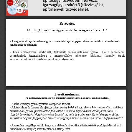
Építésügyi tűzvédelmi tervező.
Igazságügyi szakértő (tűzvizsgálat,     
építmények tűzvédelme).
Bevezetés.
Mottó: „Tűzre vízre vigyázzatok, le ne égjen a házatok.”
-
A nagyméretű épületekben egyre összetettebb épületgépészeti és tűzvédelmi berendezések 
rendszerek üzemelnek.
-
Ezek
üzemeltetése
kvalifikált,
felkészült,
munkavállalókat
igényel
.
Ha
a
tűzvédelmi
berendezések
üzemeltetésére
a
munkavállalók
nincsenek
kioktatva,
komoly
károk
keletkezhetnek
és
a
tűzvédelmi
célok
sem
teljesülnek
.
I. esettanulmány.
(Az esettanulmányokban szereplő létesítmények nevét adatvédelmi okból nem teszem közzé.)
-
A káresemény egy új egyetemi campuson történt. 
-
A károsult nyilatkozata alapján 
„
a káresemény bekövetkezésekor a könyvtár melletti aulában 
takarítók dolgoztak, porszívóztak, felmostak, amikor a tűzjelző berendezés jelzés adott. A 
tűzjelző berendezés jelzését követően beindult az aula és a könyvtár közötti üvegezett falnál 
kialakított tűzgátló függönyhöz tartozó vízfüggönyt biztosító két darab vízzel oltófej beindult.”
-
A szemlén megállapítottuk, hogy az aulában levő optikai füstérzékelők porképződéssel járó 
takarítási tevékenység következtében adtak jelzést.