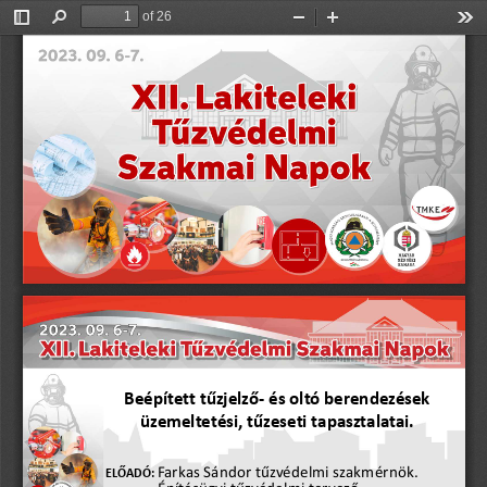
of 26
Toggle
Find
Zoom
Zoom
Too
Sidebar
Out
In
Beépített tűzjelző
-
és oltó berendezések 
üzemeltetési, tűzeseti tapasztalatai.
Farkas Sándor tűzvédelmi szakmérnök.
ELŐADÓ: 