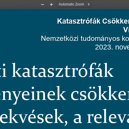
Zoom
Zoom
Out
In
Katasztrófák Csökke
V
Nemzetközi tudományos ko
2023. nov
i katasztrófák 
nyeinek csökken
ekvések, a relev