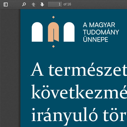
of 16
Toggle
Find
Previous
Next
Sidebar
A 
természet
következmé
irányuló tör