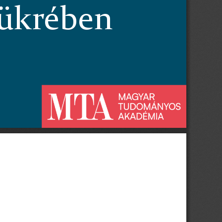
ükrében