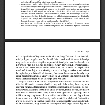
on Boethius II., 439; Abbreviatio Monacensis, Prologus 5).
    Ez  az  
  a  széles  körben  elfogadott  álláspont  szerint  az  512-ben  Symmachus  pápának  
epistola
2
küldött levél, amelyet a szkíta püspökök küldtek számára. Boëthius később csupán egy püspökről 
tesz említést, mint a levél szerzőjéről (
), míg a Symmachus pápának 
episcopus scriptor epistolae
küldött  levélnek  több  püspök  a  szerzője.  Ez  a  szkíták  által  küldött  levél  Symmachus  pápa  
levelezése  között  marad  fenn,  a  12-es  számot  viseli,  és  nem  tartalmazza  Eutyches  állítását.  
Amennyiben a Boëthius által említett zsinat a 451-es khalkédóni zsinat, akkor a legvalószínűbb, 
hogy első, nagy Leo pápa Flavianoshoz címzett, a zsinaton felolvasásra került leveléről, első 
áról van szó, amely valóban tartalmazza Eutyches állítását.
To m u s
    Homályos,  hogy  Boëthius  kikre  utal  az  ’
’  megnevezéssel.  Álláspontom  szerint  
Eutychianos
3
Boëthius  feltehetőleg  a  szkíta  szerzetesekre  gondolt,  akik  alexandriai  Kyrillos  követőinek  
137
Boëthius  
nak: az igaz hit követői egyaránt hiszik mind azt, hogy Krisztus két természetből, 
mind pedig azt, hogy két természetben áll. Mivel ennek az állításnak az újdonsága 
meglepett,
 azt kezdtem vizsgálni, hogy mi a különbség a két természetből, illetve a 
4
két természetben álló összetett dolgok között, mert úgy véltem, hogy sokat számít, 
és nem szabad rest és hanyag módon mellőzni azt, amit a levelet író püspök, mint 
rendkívül fontos dolgot, nem akart figyelmen kívül hagyni. Akkor mindenki azt 
harsogta,  hogy  nyilvánvaló  a  különbség,  és  nincsen  benne  semmi  homály  vagy  
zavar, pedig senki sem akadt a nagy tömegben, aki akár csak felületesen is érintette 
volna a kérdés lényegét, pláne, aki megoldotta volna azt.
Magam távolabb ültem attól, akit leginkább látni szerettem volna,
 és – ha fel
-
5
idézed az ülésrendet – annyira ellentétes irányba fordultam, hogy bármennyire is 
akartam, nem láthattam arcát és fejbólintását, amiből véleményének jeleit kiolvas
-
hattam volna. Én semmi többet nem adtam a vitához, mint a többiek, sőt inkább 
valamivel kevesebbet: mert a dologról semmit sem gondoltam ugyanúgy, mint a 
többiek;  és  még  ennyit  sem  adtam  a  vitához,  tudniillik  nem  tettem  úgy,  mintha  
tudnám, amit nem tudok. Bevallom, igen nehezen viseltem a helyzetet, és a tudatlan 
nyájtól szorongatva elnémultam, mert féltem, nehogy joggal tartsanak esztelennek, 
ha  arra  törekednék,  hogy  épeszűnek  gondoljanak  az  őrjöngők  között.  Így  aztán  