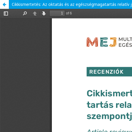
Cikkismertetés: Az oktatás és az egészségmagatartás relatív 