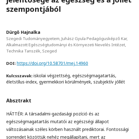
szempontjából
Dürgő Hajnalka
Szegedi Tudományegyetem, Juhász Gyula Pedagógusképző Kar,
Alkalmazott Egészségtudományi és Környezeti Nevelés Intézet,
Technika Tanszék, Szeged
https://doi.org/10.58701/mej.14960
DOI:
iskolai végzettség, egészségmagatartás,
Kulcsszavak:
életstílus-index, gyermekkori körülmények, szubjektív jóllét
Absztrakt
HÁTTÉR: A társadalmi-gazdasági pozíció és az
egészségmagatartás mutatói az egészségi állapot
változásainak széles körben használt prediktorai. Fontossági
sorrendet közöttük nehéz megállapítani, mert az