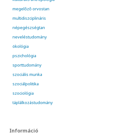
megelőző orvostan
multidiszciplináris
népegészségtan
neveléstudomány
ökológia
pszichológia
sporttudomány
szociális munka
szociálpolitika
szociológia
táplálkozástudomány
Információ