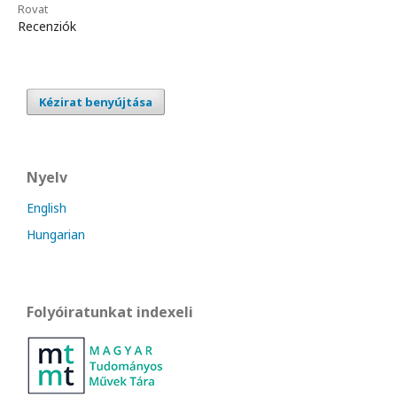
Rovat
Recenziók
Kézirat benyújtása
Nyelv
English
Hungarian
Folyóiratunkat indexeli