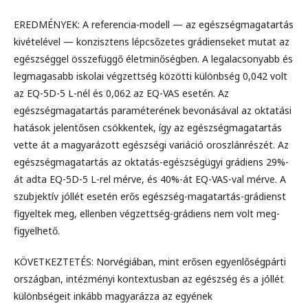
EREDMÉNYEK: A referencia-modell — az egészségmagatartás
kivételével — konzisztens lépcsőzetes grádienseket mutat az
egészséggel összefüggő életminőségben. A legalacsonyabb és
legmagasabb iskolai végzettség közötti különbség 0,042 volt
az EQ-5D-5 L-nél és 0,062 az EQ-VAS esetén. Az
egészségmagatartás paraméterének bevonásával az oktatási
hatások jelentősen csökkentek, így az egészségmagatartás
vette át a magyarázott egészségi variáció oroszlánrészét. Az
egészségmagatartás az oktatás-egészségügyi grádiens 29%-
át adta EQ-5D-5 L-rel mérve, és 40%-át EQ-VAS-val mérve. A
szubjektív jóllét esetén erős egészség-magatartás-grádienst
figyeltek meg, ellenben végzettség-grádiens nem volt meg-
figyelhető.
KÖVETKEZTETÉS: Norvégiában, mint erősen egyenlőségpárti
országban, intézményi kontextusban az egészség és a jóllét
különbségeit inkább magyarázza az egyének