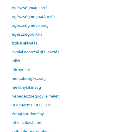
egészségmagatartás
egészségmeghatározók
egészségműveltség
egészségpolitika
fizikai aktivitás
iskolai egészségfejlesztés
jóllét
környezet
mentális egészség
méltánytalanság
népegészségügyi elmélet
TUDOMÁNYTERÜLETEK
éghajlattudomány
közgazdaságtan
kulturális antropológia