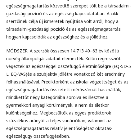
egészségmagatartás közvetítő szerepet tölt be a társadalmi-
gazdasági pozíció és az egészség kapcsolatában. A cikk
szerzőinek célja új ismeretek nyújtása volt arról, hogy a
társadalmi-gazdasági pozíció és az egészségmagatartás
hogyan kapcsolódik az egészséghez és a jólléthez.
MÓDSZER: A szerzők összesen 14.713 40–63 év közötti
norvég állampolgár adatait elemezték. Külön regressziót
végeztek az egészséggel összefüggő életminőségre (EQ-5D-5
L; EQ-VAS)és a szubjektív jóllétre vonatkozó két eredmény
felhasználásával. Prediktorként az iskolai végzettséget és az
egészségmagatartás összetett mérőszámát használták,
mindkettőt négy kategóriába sorolva és illesztve a
gyermekkori anyagi körülmények, a nem és életkor
különbségeihez. Megbecsülték az egyes prediktorok
százalékos arányát a teljes variációban, valamint az
egészségmagatartás relatív jelentőségétaz oktatás-
egészségügy összefüggésében.