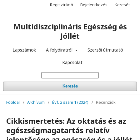
Regisztráció
Bejelentkezés
Keresés
Multidiszciplináris Egészség és
Jóllét
Lapszámok
A folyóiratról
Szerzői útmutató
Kapcsolat
Keresés
Főoldal
/
Archívum
/
Évf. 2 szám 1 (2024)
/
Recenziók
Cikkismertetés: Az oktatás és az
egészségmagatartás relatív
jelentősége az egészség és a jóllét