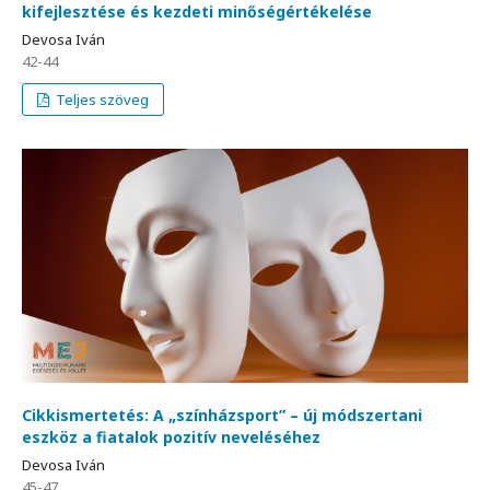
kifejlesztése és kezdeti minőségértékelése
Devosa Iván
42-44
Teljes szöveg
Cikkismertetés: A „színházsport” – új módszertani
eszköz a fiatalok pozitív neveléséhez
Devosa Iván
45-47