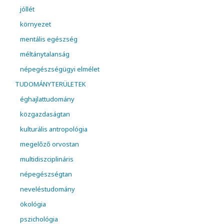
jóllét
környezet
mentális egészség
méltánytalanság
népegészségügyi elmélet
TUDOMÁNYTERÜLETEK
éghajlattudomány
közgazdaságtan
kulturális antropológia
megelőző orvostan
multidiszciplináris
népegészségtan
neveléstudomány
ökológia
pszichológia