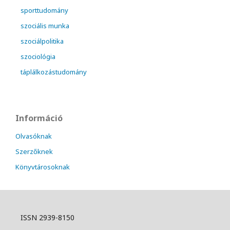
sporttudomány
szociális munka
szociálpolitika
szociológia
táplálkozástudomány
Információ
Olvasóknak
Szerzőknek
Könyvtárosoknak
ISSN 2939-8150