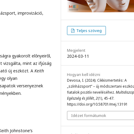
ázsport, improvizáció,
Teljes szöveg
Megjelent
ságra gyakorolt előnyeiről,
2024-03-11
vizsgálta, mint az ifjúság
ató új eszközt. A
Keith
Hogyan kell idézni
 egy olyan
Devosa, I. (2024). Cikkismertetés: A
csapatok versenyeznek
„színházsport” – új módszertani eszkö
fiatalok pozitív neveléséhez.
Multidiszcip
eményekben.
Egészség és Jóllét
,
2
(1), 45-47.
https://doi.org/10.58701/mej.13191
Idézet formátumok
 Keith Johnstone’s