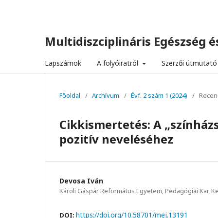
Multidiszciplináris Egészség és
Lapszámok
A folyóiratról
Szerzői útmutató
Főoldal
/
Archívum
/
Évf. 2 szám 1 (2024)
/
Recen
Cikkismertetés: A „színházs
pozitív neveléséhez
Devosa Iván
Károli Gáspár Református Egyetem, Pedagógiai Kar, 
https://doi.org/10.58701/mej.13191
DOI: