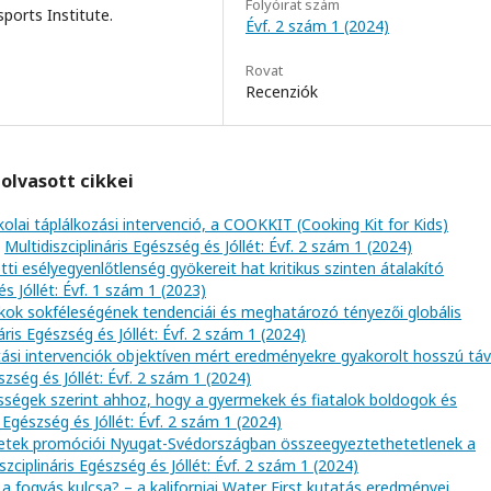
Folyóirat szám
ports Institute.
Évf. 2 szám 1 (2024)
Rovat
Recenziók
olvasott cikkei
kolai táplálkozási intervenció, a COOKKIT (Cooking Kit for Kids)
,
Multidiszciplináris Egészség és Jóllét: Évf. 2 szám 1 (2024)
i esélyegyenlőtlenség gyökereit hat kritikus szinten átalakító
és Jóllét: Évf. 1 szám 1 (2023)
okok sokféleségének tendenciái és meghatározó tényezői globális
áris Egészség és Jóllét: Évf. 2 szám 1 (2024)
vitási intervenciók objektíven mért eredményekre gyakorolt hosszú tá
szség és Jóllét: Évf. 2 szám 1 (2024)
össégek szerint ahhoz, hogy a gyermekek és fiatalok boldogok és
s Egészség és Jóllét: Évf. 2 szám 1 (2024)
ketek promóciói Nyugat-Svédországban összeegyeztethetetlenek a
szciplináris Egészség és Jóllét: Évf. 2 szám 1 (2024)
 a fogyás kulcsa? – a kaliforniai Water First kutatás eredményei
,