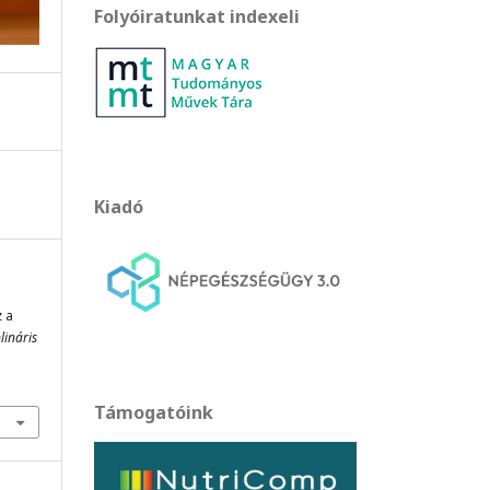
Folyóiratunkat indexeli
Kiadó
z a
lináris
Támogatóink