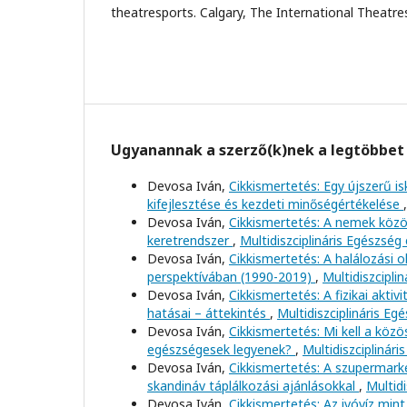
theatresports. Calgary, The International Theatres
Ugyanannak a szerző(k)nek a legtöbbet 
Devosa Iván,
Cikkismertetés: Egy újszerű is
kifejlesztése és kezdeti minőségértékelése
Devosa Iván,
Cikkismertetés: A nemek között
keretrendszer
,
Multidiszciplináris Egészség 
Devosa Iván,
Cikkismertetés: A halálozási 
perspektívában (1990-2019)
,
Multidiszciplin
Devosa Iván,
Cikkismertetés: A fizikai akti
hatásai – áttekintés
,
Multidiszciplináris Egé
Devosa Iván,
Cikkismertetés: Mi kell a köz
egészségesek legyenek?
,
Multidiszciplinári
Devosa Iván,
Cikkismertetés: A szupermar
skandináv táplálkozási ajánlásokkal
,
Multidi
Devosa Iván,
Cikkismertetés: Az ivóvíz mint