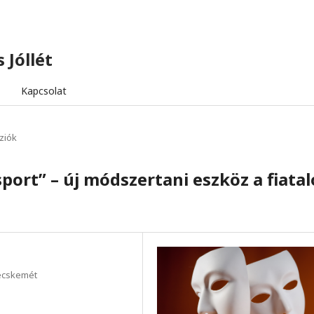
 Jóllét
Kapcsolat
ziók
port” – új módszertani eszköz a fiata
Kecskemét