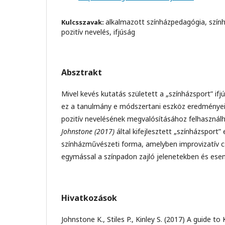
alkalmazott színházpedagógia, szính
Kulcsszavak:
pozitív nevelés, ifjúság
Absztrakt
Mivel kevés kutatás született a „színházsport” ifjú
ez a tanulmány e módszertani eszköz eredményeit 
pozitív nevelésének megvalósításához felhasználh
Johnstone (2017)
által kifejlesztett „színházsport”
színházművészeti forma, amelyben improvizatív 
egymással a színpadon zajló jelenetekben és es
Hivatkozások
Johnstone K., Stiles P., Kinley S. (2017) A guide to