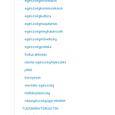
egészséginformáció
egészségkommunikáció
egészségkultúra
egészségmagatartás
egészségmeghatározók
egészségműveltség
egészségpolitika
fizikai aktivitás
iskolai egészségfejlesztés
jóllét
környezet
mentális egészség
méltánytalanság
népegészségügyi elmélet
TUDOMÁNYTERÜLETEK