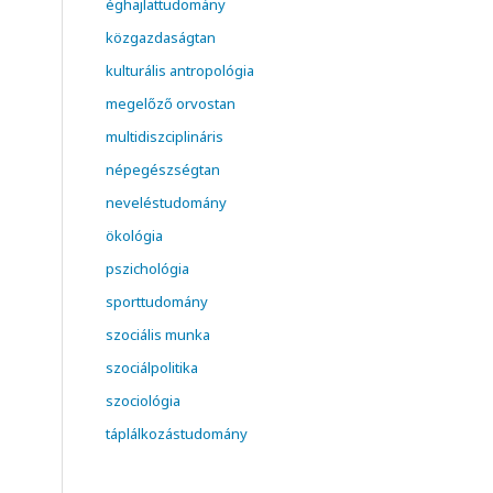
éghajlattudomány
közgazdaságtan
kulturális antropológia
megelőző orvostan
multidiszciplináris
népegészségtan
neveléstudomány
ökológia
pszichológia
sporttudomány
szociális munka
szociálpolitika
szociológia
táplálkozástudomány