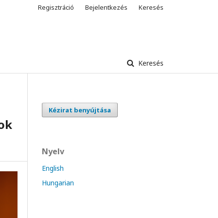
Regisztráció
Bejelentkezés
Keresés
Keresés
Kézirat benyújtása
lok
Nyelv
English
Hungarian