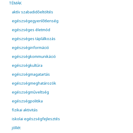
TÉMÁK
aktív szabadidőeltöltés
egészségegyenlőtlenség
egészséges életmód
egészséges táplálkozás
egészséginformáció
egészségkommunikáció
egészségkultúra
egészségmagatartás
egészségmeghatározók
egészségműveltség
egészségpolitika
fizikai aktivitás
iskolai egészségfejlesztés
jóllét