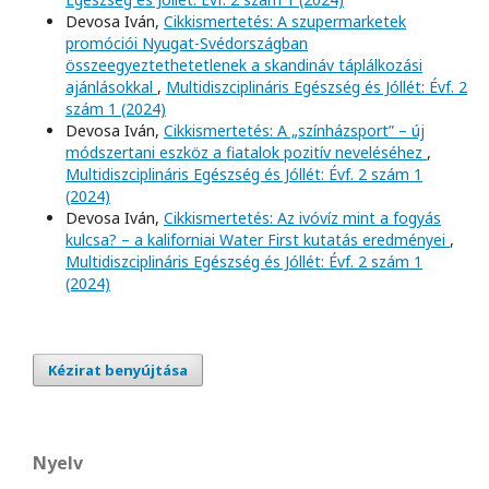
Devosa Iván,
Cikkismertetés: A szupermarketek
promóciói Nyugat-Svédországban
összeegyeztethetetlenek a skandináv táplálkozási
ajánlásokkal
,
Multidiszciplináris Egészség és Jóllét: Évf. 2
szám 1 (2024)
Devosa Iván,
Cikkismertetés: A „színházsport” – új
módszertani eszköz a fiatalok pozitív neveléséhez
,
Multidiszciplináris Egészség és Jóllét: Évf. 2 szám 1
(2024)
Devosa Iván,
Cikkismertetés: Az ivóvíz mint a fogyás
kulcsa? – a kaliforniai Water First kutatás eredményei
,
Multidiszciplináris Egészség és Jóllét: Évf. 2 szám 1
(2024)
Kézirat benyújtása
Nyelv