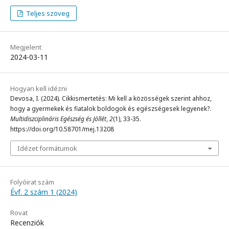
Teljes szöveg
Megjelent
2024-03-11
Hogyan kell idézni
Devosa, I. (2024). Cikkismertetés: Mi kell a közösségek szerint ahhoz,
hogy a gyermekek és fiatalok boldogok és egészségesek legyenek?.
Multidiszciplináris Egészség és Jóllét
,
2
(1), 33-35.
https://doi.org/10.58701/mej.13208
Idézet formátumok
Folyóirat szám
Évf. 2 szám 1 (2024)
Rovat
Recenziók