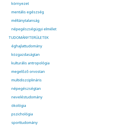
környezet
mentális egészség
méltánytalanság
népegészségügyi elmélet
TUDOMÁNYTERÜLETEK
éghajlattudomány
közgazdaságtan
kulturális antropológia
megelőző orvostan
multidiszciplináris
népegészségtan
neveléstudomány
ökológia
pszichológia
sporttudomány