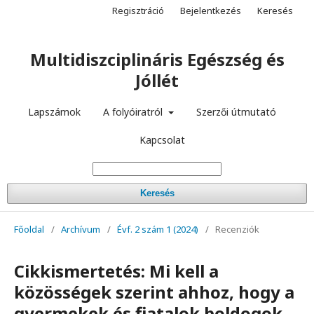
Regisztráció
Bejelentkezés
Keresés
Multidiszciplináris Egészség és
Jóllét
Lapszámok
A folyóiratról
Szerzői útmutató
Kapcsolat
Keresés
Főoldal
/
Archívum
/
Évf. 2 szám 1 (2024)
/
Recenziók
Cikkismertetés: Mi kell a
közösségek szerint ahhoz, hogy a
gyermekek és fiatalok boldogok