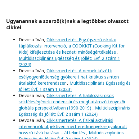
Ugyanannak a szerző(k)nek a legtöbbet olvasott
cikkei
Devosa Iván,
Cikkismertetés: Egy újszerű iskolai
táplálkozási intervenció, a COOKKIT (Cooking Kit for
Kids) kifejlesztése és kezdeti minőségértékelése
,
Multidiszciplináris Egészség és Jóllét: Évf. 2 szám 1
(2024)
Devosa Iván,
Cikkismertetés: A nemek közötti
esélyegyenlőtlenség gyökereit hat kritikus szinten
átalakító keretrendszer
,
Multidiszciplináris Egészség és
Jóllét: Évf. 1 szám 1 (2023)
Devosa Iván,
Cikkismertetés: A halálozási okok
sokféleségének tendenciái és meghatározó tényezői
globális perspektívában (1990-2019)
,
Multidiszciplináris
Egészség és Jóllét: Évf. 2 szám 1 (2024)
Devosa Iván,
Cikkismertetés: A fizikai aktivitási
intervenciók objektíven mért eredményekre gyakorolt
hosszú távú hatásai – áttekintés
,
Multidiszciplináris
Egészség és Jóllét: Évf. 2 szám 1 (2024)