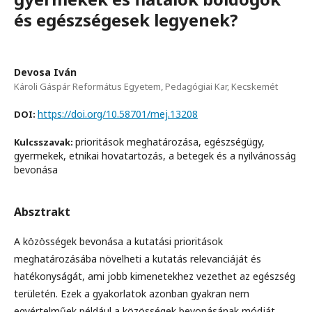
és egészségesek legyenek?
Devosa Iván
Károli Gáspár Református Egyetem, Pedagógiai Kar, Kecskemét
https://doi.org/10.58701/mej.13208
DOI:
prioritások meghatározása, egészségügy,
Kulcsszavak:
gyermekek, etnikai hovatartozás, a betegek és a nyilvánosság
bevonása
Absztrakt
A közösségek bevonása a kutatási prioritások
meghatározásába növelheti a kutatás relevanciáját és
hatékonyságát, ami jobb kimenetekhez vezethet az egészség
területén. Ezek a gyakorlatok azonban gyakran nem
egyértelműek például a közösségek bevonásának módját