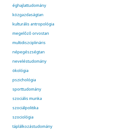
éghajlattudomány
közgazdaságtan
kulturális antropológia
megelőző orvostan
multidiszciplináris
népegészségtan
neveléstudomány
ökológia
pszichológia
sporttudomány
szociális munka
szociálpolitika
szociológia
táplálkozástudomány