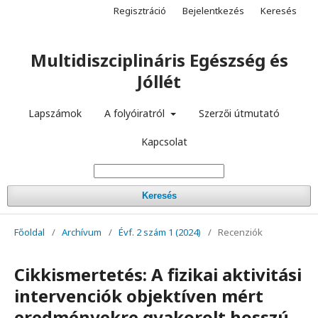
Regisztráció
Bejelentkezés
Keresés
Multidiszciplináris Egészség és
Jóllét
Lapszámok
A folyóiratról
Szerzői útmutató
Kapcsolat
Keresés
Főoldal
/
Archívum
/
Évf. 2 szám 1 (2024)
/
Recenziók
Cikkismertetés: A fizikai aktivitási
intervenciók objektíven mért
eredményekre gyakorolt hosszú