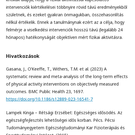
intervenciók kiértékelései többnyire rövid távú eredményekből
születnek, és ezeket gyakran önmagukban, összehasonlítás
nélkül értékelik. Ennek a tanulmánynak ezért az a célja, hogy
felmérje a viselkedési intervenciók hosszú távú (legalább 24
hónapos) hatékonyságát objektíven mért fizikai aktivitásra.
Hivatkozások
Gasana, J., O’Keeffe, T., Withers, T.M. et al. (2023) A
systematic review and meta-analysis of the long-term effects
of physical activity interventions on objectively measured
outcomes. BMC Public Health 23, 1697.
https://doi.org/10.1186/s12889-023-16541-7
Lampek Kinga – Rétsági Erzsébet: Egészséges idősödés. Az
egészségfejlesztés lehetőségei idős korban. Pécs. Pécsi
Tudományegyetem Egészségtudományi Kar Fizioterápiás és