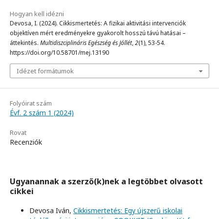
Hogyan kell idézni
Devosa, I. (2024). Cikkismertetés: A fizikai aktivitási intervenciók
objektíven mért eredményekre gyakorolt hosszú távú hatásai –
áttekintés.
Multidiszciplináris Egészség és Jóllét
,
2
(1), 53-54.
https://doi.org/10.58701/mej.13190
Idézet formátumok
Folyóirat szám
Évf. 2 szám 1 (2024)
Rovat
Recenziók
Ugyanannak a szerző(k)nek a legtöbbet olvasott
cikkei
Devosa Iván,
Cikkismertetés: Egy újszerű iskolai