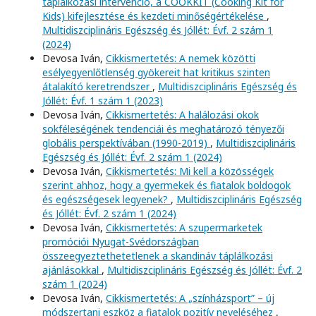
táplálkozási intervenció, a COOKKIT (Cooking Kit for
Kids) kifejlesztése és kezdeti minőségértékelése
,
Multidiszciplináris Egészség és Jóllét: Évf. 2 szám 1
(2024)
Devosa Iván,
Cikkismertetés: A nemek közötti
esélyegyenlőtlenség gyökereit hat kritikus szinten
átalakító keretrendszer
,
Multidiszciplináris Egészség és
Jóllét: Évf. 1 szám 1 (2023)
Devosa Iván,
Cikkismertetés: A halálozási okok
sokféleségének tendenciái és meghatározó tényezői
globális perspektívában (1990-2019)
,
Multidiszciplináris
Egészség és Jóllét: Évf. 2 szám 1 (2024)
Devosa Iván,
Cikkismertetés: Mi kell a közösségek
szerint ahhoz, hogy a gyermekek és fiatalok boldogok
és egészségesek legyenek?
,
Multidiszciplináris Egészség
és Jóllét: Évf. 2 szám 1 (2024)
Devosa Iván,
Cikkismertetés: A szupermarketek
promóciói Nyugat-Svédországban
összeegyeztethetetlenek a skandináv táplálkozási
ajánlásokkal
,
Multidiszciplináris Egészség és Jóllét: Évf. 2
szám 1 (2024)
Devosa Iván,
Cikkismertetés: A „színházsport” – új
módszertani eszköz a fiatalok pozitív neveléséhez
,