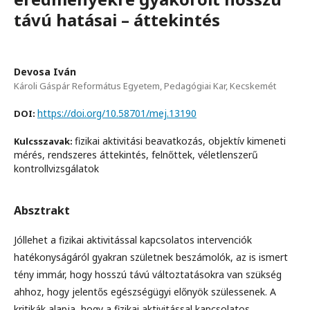
távú hatásai – áttekintés
Devosa Iván
Károli Gáspár Református Egyetem, Pedagógiai Kar, Kecskemét
https://doi.org/10.58701/mej.13190
DOI:
fizikai aktivitási beavatkozás, objektív kimeneti
Kulcsszavak:
mérés, rendszeres áttekintés, felnőttek, véletlenszerű
kontrollvizsgálatok
Absztrakt
Jóllehet a fizikai aktivitással kapcsolatos intervenciók
hatékonyságáról gyakran születnek beszámolók, az is ismert
tény immár, hogy hosszú távú változtatásokra van szükség
ahhoz, hogy jelentős egészségügyi előnyök szülessenek. A
kritikák alapja, hogy a fizikai aktivitással kapcsolatos