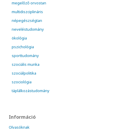
megelőző orvostan
multidiszciplináris
népegészségtan
neveléstudomány
ökológia
pszichológia
sporttudomány
szociális munka
szociálpolitika
szociológia
táplálkozástudomány
Információ
Olvasóknak