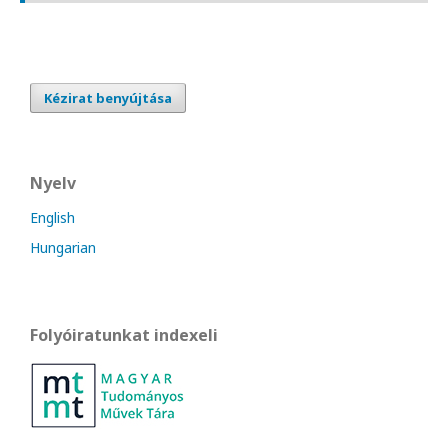
Kézirat benyújtása
Nyelv
English
Hungarian
Folyóiratunkat indexeli