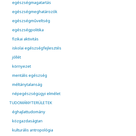
egészségmagatartás
egészségmeghatározók
egészségműveltség
egészségpolitika
fizikai aktivitás
iskolai egészségfejlesztés
jóllét
környezet
mentális egészség
méltánytalanság
népegészségügyi elmélet
TUDOMÁNYTERÜLETEK
éghajlattudomány
közgazdaságtan
kulturális antropológia