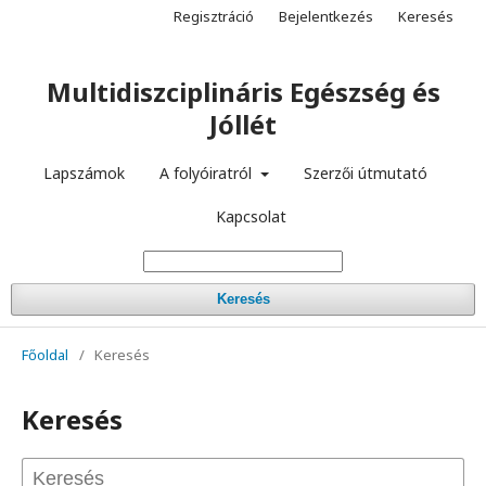
Regisztráció
Bejelentkezés
Keresés
Multidiszciplináris Egészség és
Jóllét
Lapszámok
A folyóiratról
Szerzői útmutató
Kapcsolat
Keresés
Főoldal
/
Keresés
Keresés