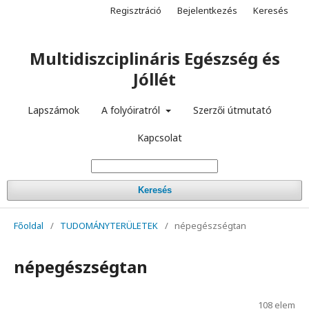
Regisztráció
Bejelentkezés
Keresés
Multidiszciplináris Egészség és
Jóllét
Lapszámok
A folyóiratról
Szerzői útmutató
Kapcsolat
Keresés
Főoldal
/
TUDOMÁNYTERÜLETEK
/
népegészségtan
népegészségtan
108 elem