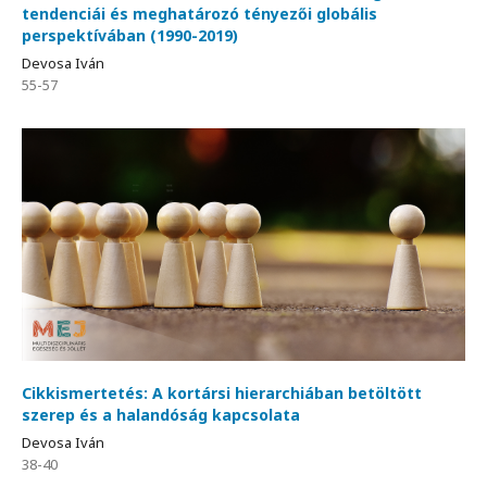
tendenciái és meghatározó tényezői globális
perspektívában (1990-2019)
Devosa Iván
55-57
Cikkismertetés: A kortársi hierarchiában betöltött
szerep és a halandóság kapcsolata
Devosa Iván
38-40