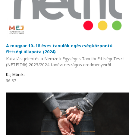
A magyar 10–18 éves tanulók egészségközpontú
fittségi állapota (2024)
Kutatási jelentés a Nemzeti Egységes Tanulói Fittségi Teszt
(NETFIT®) 2023/2024 tanévi országos eredményeiről.
Kaj Mónika
36-37