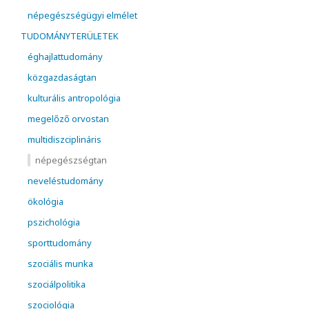
népegészségügyi elmélet
TUDOMÁNYTERÜLETEK
éghajlattudomány
közgazdaságtan
kulturális antropológia
megelőző orvostan
multidiszciplináris
népegészségtan
neveléstudomány
ökológia
pszichológia
sporttudomány
szociális munka
szociálpolitika
szociológia