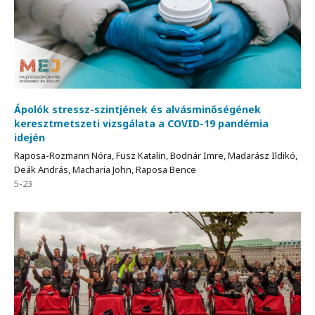
Ápolók stressz-szintjének és alvásminőségének
keresztmetszeti vizsgálata a COVID-19 pandémia
idején
Raposa-Rozmann Nóra, Fusz Katalin, Bodnár Imre, Madarász Ildikó,
Deák András, Macharia John, Raposa Bence
5-23