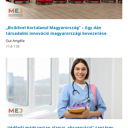
„Biciklivel Kortalanul Magyarország” – Egy dán
társadalmi innováció magyarországi bevezetése
Gui Angéla
114-118
„Védőnői módszertan alapjai, obszerváció” tantárgy