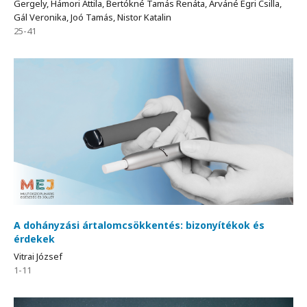
Gergely, Hámori Attila, Bertókné Tamás Renáta, Árváné Egri Csilla,
Gál Veronika, Joó Tamás, Nistor Katalin
25-41
A dohányzási ártalomcsökkentés: bizonyítékok és
érdekek
Vitrai József
1-11