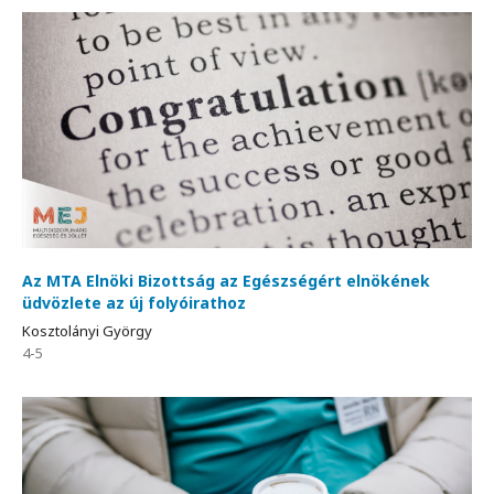
Az MTA Elnöki Bizottság az Egészségért elnökének
üdvözlete az új folyóirathoz
Kosztolányi György
4-5