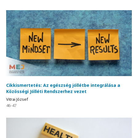
Cikkismertetés: Az egészség jóllétbe integrálása a
Közösségi Jólléti Rendszerhez vezet
Vitrai József
46-47