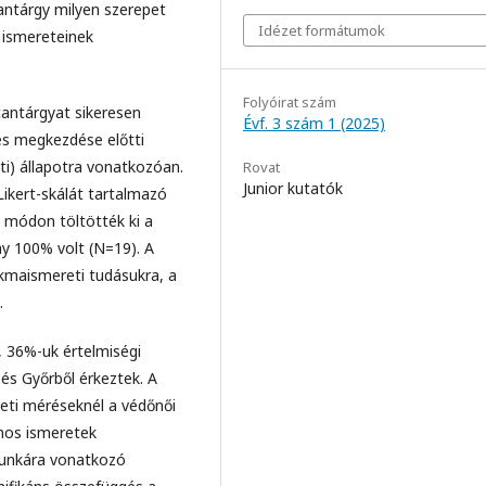
antárgy milyen szerepet
Idézet formátumok
s ismereteinek
Folyóirat szám
antárgyat sikeresen
Évf. 3 szám 1 (2025)
zés megkezdése előtti
ti) állapotra vonatkozóan.
Rovat
Junior kutatók
Likert-skálát tartalmazó
 módon töltötték ki a
ány 100% volt (N=19). A
kmaismereti tudásukra, a
.
 36%-uk értelmiségi
és Győrből érkeztek. A
neti méréseknél a védőnői
nos ismeretek
munkára vonatkozó