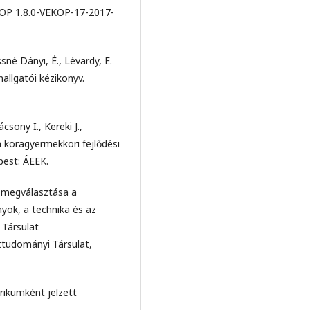
FOP 1.8.0-VEKOP-17-2017-
ssné Dányi, É., Lévardy, E.
allgatói kézikönyv.
csony I., Kereki J.,
a koragyermekkori fejlődési
pest: ÁEEK.
l megválasztása a
yok, a technika és az
Társulat
ttudományi Társulat,
rikumként jelzett