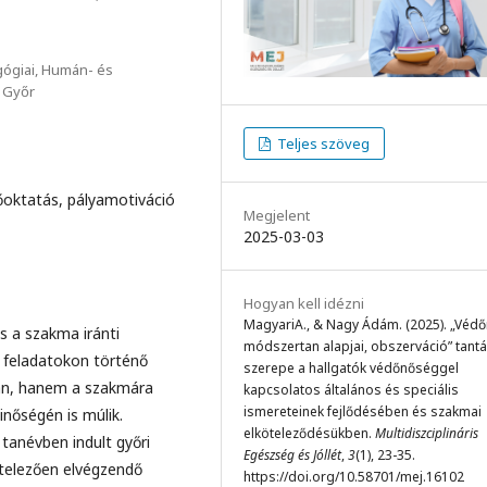
gógiai, Humán- és
 Győr
Teljes szöveg
őoktatás, pályamotiváció
Megjelent
2025-03-03
Hogyan kell idézni
MagyariA., & Nagy Ádám. (2025). „Védő
 a szakma iránti
módszertan alapjai, obszerváció” tant
ó feladatokon történő
szerepe a hallgatók védőnőséggel
gán, hanem a szakmára
kapcsolatos általános és speciális
ismereteinek fejlődésében és szakmai
nőségén is múlik.
elköteleződésükben.
Multidiszciplináris
tanévben indult győri
Egészség és Jóllét
,
3
(1), 23-35.
telezően elvégzendő
https://doi.org/10.58701/mej.16102