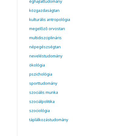
éghajlattudomány
közgazdaságtan
kulturális antropológia
megelőző orvostan
multidiszciplináris
népegészségtan
neveléstudomány
ökológia
pszichológia
sporttudomány
szociális munka
szociálpolitika
szociológia
táplálkozástudomány