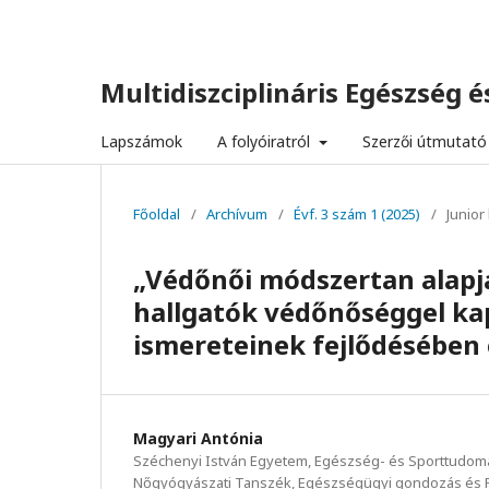
Multidiszciplináris Egészség és
Lapszámok
A folyóiratról
Szerzői útmutató
Főoldal
/
Archívum
/
Évf. 3 szám 1 (2025)
/
Junior
„Védőnői módszertan alapja
hallgatók védőnőséggel kapc
ismereteinek fejlődésében
Magyari Antónia
Széchenyi István Egyetem, Egészség- és Sporttudomán
Nőgyógyászati Tanszék, Egészségügyi gondozás és 