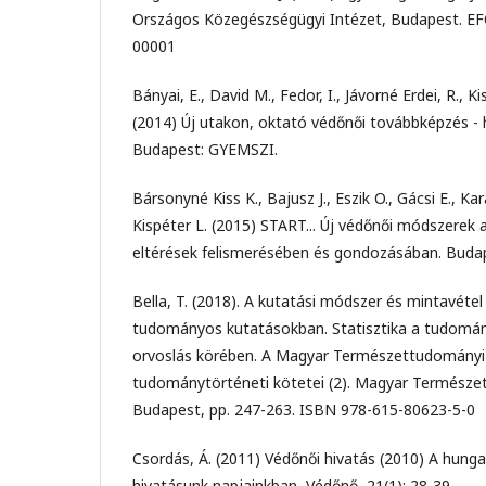
Országos Közegészségügyi Intézet, Budapest. E
00001
Bányai, E., David M., Fedor, I., Jávorné Erdei, R., Ki
(2014) Új utakon, oktató védőnői továbbképzés - h
Budapest: GYEMSZI.
Bársonyné Kiss K., Bajusz J., Eszik O., Gácsi E., Kará
Kispéter L. (2015) START... Új védőnői módszerek 
eltérések felismerésében és gondozásában. Buda
Bella, T. (2018). A kutatási módszer és mintavéte
tudományos kutatásokban. Statisztika a tudomán
orvoslás körében. A Magyar Természettudományi 
tudománytörténeti kötetei (2). Magyar Természe
Budapest, pp. 247-263. ISBN 978-615-80623-5-0
Csordás, Á. (2011) Védőnői hivatás (2010) A hunga
hivatásunk napjainkban, Védőnő, 21(1): 28-39.