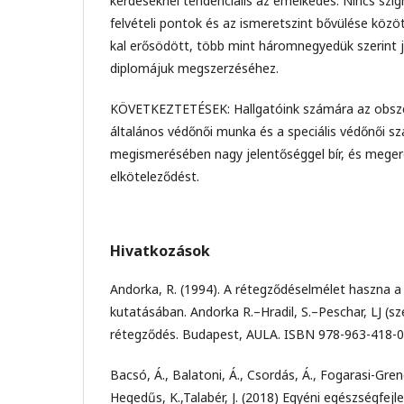
kérdéseknél tendenciális az emelkedés. Nincs szig
felvételi pontok és az ismeretszint bővülése közö
kal erősödött, több mint háromnegyedük szerint 
diplomájuk megszerzéséhez.
KÖVETKEZTETÉSEK: Hallgatóink számára az obsze
általános védőnői munka és a speciális védőnői sz
megismerésében nagy jelentőséggel bír, és megerős
elköteleződést.
Hivatkozások
Andorka, R. (1994). A rétegződéselmélet haszna 
kutatásában. Andorka R.–Hradil, S.–Peschar, LJ (sz
rétegződés. Budapest, AULA. ISBN 978-963-418-
Bacsó, Á., Balatoni, Á., Csordás, Á., Fogarasi-Grenc
Hegedűs, K.,Talabér, J. (2018) Egyéni egészségfej