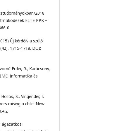
veléstudományokban/2018
yüttműködések ELTE PPK –
566-0
015) Új kérdőív a szülői
(42), 1715-1718. DOI:
ávorné Erdei, R., Karácsony,
 IME: Informatika és
 Hollós, S., Vingender, I.
ers raising a child. New
.4.2
s ágazatközi