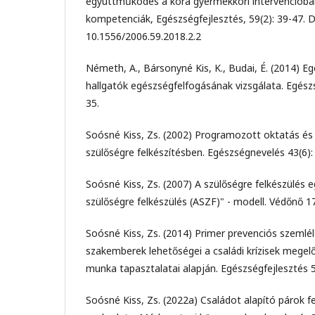
együttműködés a kora gyermekkori intervencióba
kompetenciák, Egészségfejlesztés, 59(2): 39-47. 
10.1556/2006.59.2018.2.2
Németh, A., Bársonyné Kis, K., Budai, É. (2014) Eg
hallgatók egészségfelfogásának vizsgálata. Egészs
35.
Soósné Kiss, Zs. (2002) Programozott oktatás és
szülőségre felkészítésben. Egészségnevelés 43(6):
Soósné Kiss, Zs. (2007) A szülőségre felkészülés e
szülőségre felkészülés (ASZF)" - modell. Védőnő 17(
Soósné Kiss, Zs. (2014) Primer prevenciós szemlé
szakemberek lehetőségei a családi krízisek megel
munka tapasztalatai alapján. Egészségfejlesztés 5
Soósné Kiss, Zs. (2022a) Családot alapító párok f