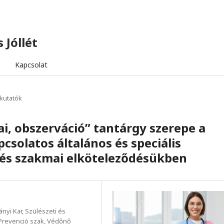
 Jóllét
Kapcsolat
 kutatók
i, obszerváció” tantárgy szerepe a
solatos általános és speciális
 és szakmai elköteleződésükben
yi Kar, Szülészeti és
Prevenció szak, Védőnő