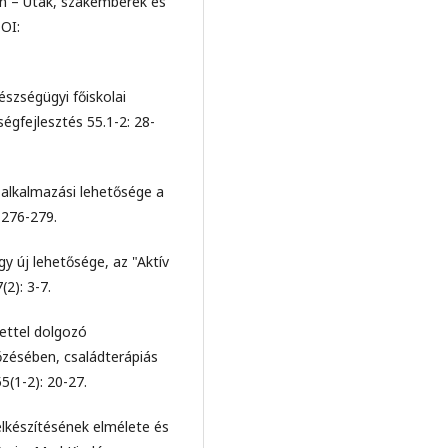
n – Utak, szakemberek és
DOI:
észségügyi főiskolai
égfejlesztés 55.1-2: 28-
 alkalmazási lehetősége a
 276-279.
gy új lehetősége, az "Aktív
2): 3-7.
lettel dolgozó
őzésében, családterápiás
5(1-2): 20-27.
elkészítésének elmélete és