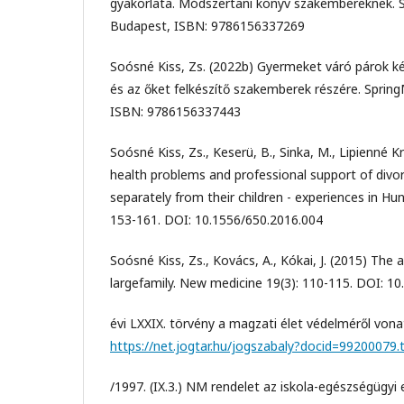
gyakorlata. Módszertani könyv szakembereknek. 
Budapest, ISBN: 9786156337269
Soósné Kiss, Zs. (2022b) Gyermeket váró párok k
és az őket felkészítő szakemberek részére. Sprin
ISBN: 9786156337443
Soósné Kiss, Zs., Keserü, B., Sinka, M., Lipienné Kré
health problems and professional support of divor
separately from their children - experiences in Hu
153-161. DOI: 10.1556/650.2016.004
Soósné Kiss, Zs., Kovács, A., Kókai, J. (2015) The 
largefamily. New medicine 19(3): 110-115. DOI: 1
évi LXXIX. törvény a magzati élet védelméről vona
https://net.jogtar.hu/jogszabaly?docid=99200079.
/1997. (IX.3.) NM rendelet az iskola-egészségügyi el