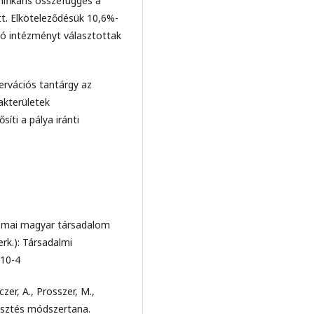
nifikáns összefüggés a
tt. Elköteleződésük 10,6%-
jó intézményt választottak
rvációs tantárgy az
akterületek
íti a pálya iránti
a mai magyar társadalom
erk.): Társadalmi
010-4
zer, A., Prosszer, M.,
lesztés módszertana.