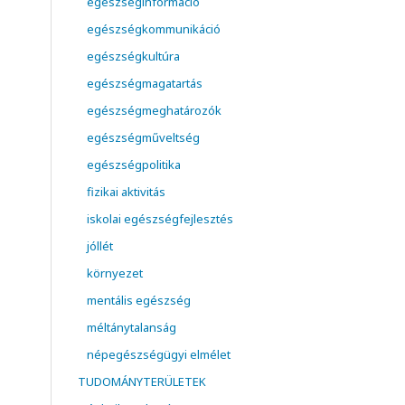
egészséginformáció
egészségkommunikáció
egészségkultúra
egészségmagatartás
egészségmeghatározók
egészségműveltség
egészségpolitika
fizikai aktivitás
iskolai egészségfejlesztés
jóllét
környezet
mentális egészség
méltánytalanság
népegészségügyi elmélet
TUDOMÁNYTERÜLETEK