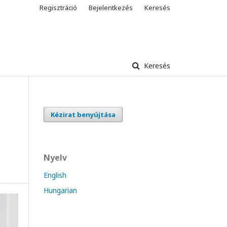
Regisztráció
Bejelentkezés
Keresés
Keresés
Kézirat benyújtása
Nyelv
English
Hungarian