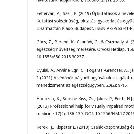
Fehérvári, A., Széll, K. (2019) Új kutatások a ne
Kutatási sokszínűség, oktatási gyakorlat és eg
L’Harmattan Kiadó Budapest. ISBN 978-963-414-
Gács, Z., Berend, K., Csanádi, G., & Csizmady, A. (2
egészségműveltség mérésére. Orvosi Hetilap, 156
10.1556/650.2015.30237
Gyulai, A., Árváné Egri, C., Fogarasi-Grenczer, A., J
I. (2021) A védőnők pályaelhagyásának vizsgálata.
menedzsment az egészségügyben, 20(2): 9-15.
Hodozsó, K., Soósné Kiss, Zs., Jakus, P., Feith, H.J.,
(2013) Professional help for visually impaired moth
medicine 17(4): 136-139. DOI: 10.1556/NM.17.2013
Kereki, J., Kispéter L. (2018) Családközpontúság é