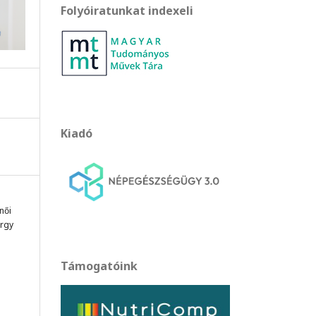
Folyóiratunkat indexeli
Kiadó
női
árgy
Támogatóink