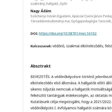
szakirány, hallgató, Győr
Nagy Ádám
Széchenyi István Egyetem, Apáczai Csere János Peda
Társadalomtudományi Kar, Gyógypedagógia Tanszék,
https://doi.org/10.58701/mej.16102
DOI:
védőnő, szakmai elköteleződés, fels
Kulcsszavak:
Absztrakt
BEVEZETÉS: A védőnőképzésre történő jelentkezés
elköteleződés első állomása. A hallgatók előtt áll
sikeres túljutás nemcsak a hallgatók motiváltsá
felkészítő tantárgyak érdekességén, az oktatás mi
Kutatásunk célja megvizsgálni, hogy a 2021/2022. 
védőnőképzés I. évfolyamos hallgatói számára kö