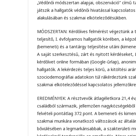
„Védőnői módszertan alapjai, obszerváció” című t
játszik a hallgatók védőnői hivatással kapcsolato
alakulásában és szakmai elköteleződésükben.
MÓDSZERTAN: Kérdőíves felmérést végeztünk a t
teljesítő, I. évfolyamos hallgatók körében, a kép
(bemeneti) és a tantárgy teljesítése utáni (kimene
A saját szerkesztésű, zárt és nyitott kérdéseket, 
kérdőívet online formában (Google-űrlap), anonim
hallgatók. A lekérdezés teljes körű, a kitöltési ar
szociodemográfiai adatokon túl rákérdeztünk sza
szakmai elköteleződéssel kapcsolatos jellemzőkre
EREDMÉNYEK: A résztvevők átlagéletkora 21,4 év,
családból származik, jellemzően nagyközségekből 
felvételi pontátlag 372 pont. A bemeneti és kime
szakmai munkára vonatkozó változások az általá
bővülésében a legmarkánsabbak, a szakterületi 