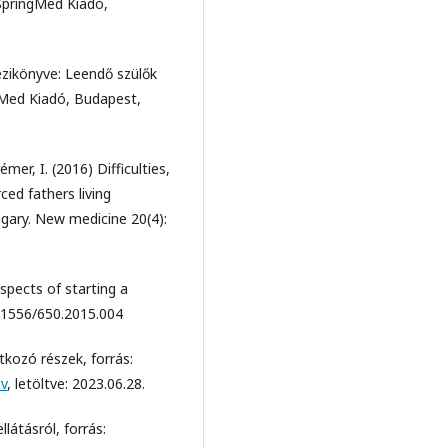
SpringMed Kiadó,
ézikönyve: Leendő szülők
gMed Kiadó, Budapest,
mer, I. (2016) Difficulties,
ced fathers living
ngary. New medicine 20(4):
aspects of starting a
0.1556/650.2015.004
tkozó részek, forrás:
tv
, letöltve: 2023.06.28.
látásról, forrás: