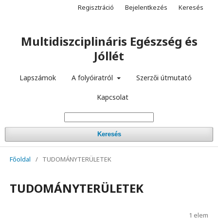
Regisztráció
Bejelentkezés
Keresés
Multidiszciplináris Egészség és
Jóllét
Lapszámok
A folyóiratról
Szerzői útmutató
Kapcsolat
Keresés
Főoldal
/
TUDOMÁNYTERÜLETEK
TUDOMÁNYTERÜLETEK
1 elem