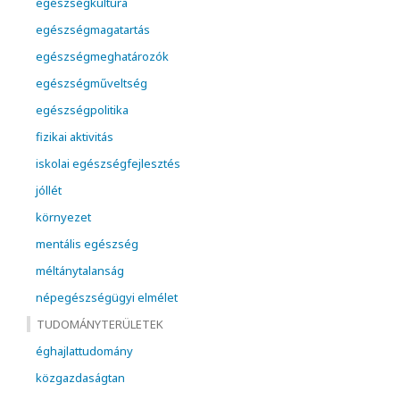
egészségkultúra
egészségmagatartás
egészségmeghatározók
egészségműveltség
egészségpolitika
fizikai aktivitás
iskolai egészségfejlesztés
jóllét
környezet
mentális egészség
méltánytalanság
népegészségügyi elmélet
TUDOMÁNYTERÜLETEK
éghajlattudomány
közgazdaságtan