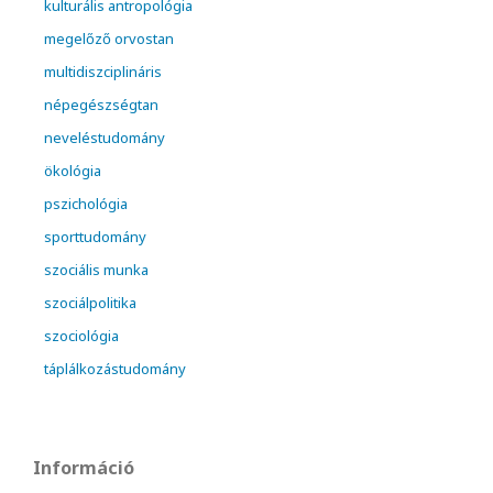
kulturális antropológia
megelőző orvostan
multidiszciplináris
népegészségtan
neveléstudomány
ökológia
pszichológia
sporttudomány
szociális munka
szociálpolitika
szociológia
táplálkozástudomány
Információ