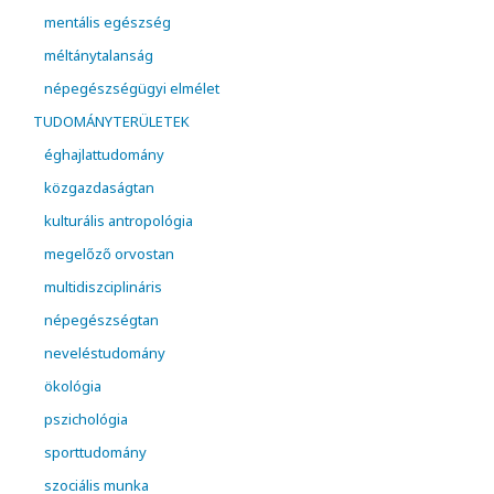
mentális egészség
méltánytalanság
népegészségügyi elmélet
TUDOMÁNYTERÜLETEK
éghajlattudomány
közgazdaságtan
kulturális antropológia
megelőző orvostan
multidiszciplináris
népegészségtan
neveléstudomány
ökológia
pszichológia
sporttudomány
szociális munka