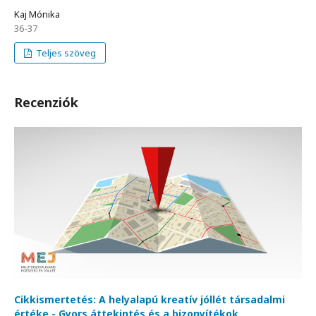
Kaj Mónika
36-37
Teljes szöveg
Recenziók
Cikkismertetés: A helyalapú kreatív jóllét társadalmi
értéke - Gyors áttekintés és a bizonyítékok