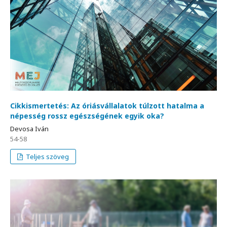
Cikkismertetés: Az óriásvállalatok túlzott hatalma a
népesség rossz egészségének egyik oka?
Devosa Iván
54-58
Teljes szöveg