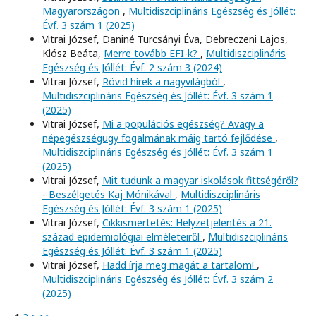
Magyarországon
,
Multidiszciplináris Egészség és Jóllét:
Évf. 3 szám 1 (2025)
Vitrai József, Daniné Turcsányi Éva, Debreczeni Lajos,
Klósz Beáta,
Merre tovább EFI-k?
,
Multidiszciplináris
Egészség és Jóllét: Évf. 2 szám 3 (2024)
Vitrai József,
Rövid hírek a nagyvilágból
,
Multidiszciplináris Egészség és Jóllét: Évf. 3 szám 1
(2025)
Vitrai József,
Mi a populációs egészség? Avagy a
népegészségügy fogalmának máig tartó fejlődése
,
Multidiszciplináris Egészség és Jóllét: Évf. 3 szám 1
(2025)
Vitrai József,
Mit tudunk a magyar iskolások fittségéről?
- Beszélgetés Kaj Mónikával
,
Multidiszciplináris
Egészség és Jóllét: Évf. 3 szám 1 (2025)
Vitrai József,
Cikkismertetés: Helyzetjelentés a 21.
század epidemiológiai elméleteiről
,
Multidiszciplináris
Egészség és Jóllét: Évf. 3 szám 1 (2025)
Vitrai József,
Hadd írja meg magát a tartalom!
,
Multidiszciplináris Egészség és Jóllét: Évf. 3 szám 2
(2025)