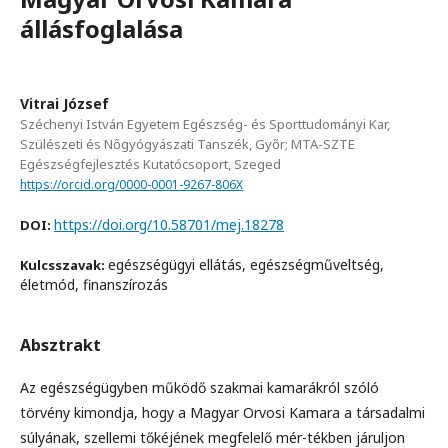
állásfoglalása
Vitrai József
Széchenyi István Egyetem Egészség- és Sporttudományi Kar,
Szülészeti és Nőgyógyászati Tanszék, Győr; MTA-SZTE
Egészségfejlesztés Kutatócsoport, Szeged
https://orcid.org/0000-0001-9267-806X
https://doi.org/10.58701/mej.18278
DOI:
egészségügyi ellátás, egészségműveltség,
Kulcsszavak:
életmód, finanszírozás
Absztrakt
Az egészségügyben működő szakmai kamarákról szóló
törvény kimondja, hogy a Magyar Orvosi Kamara a társadalmi
súlyának, szellemi tőkéjének megfelelő mér-tékben járuljon