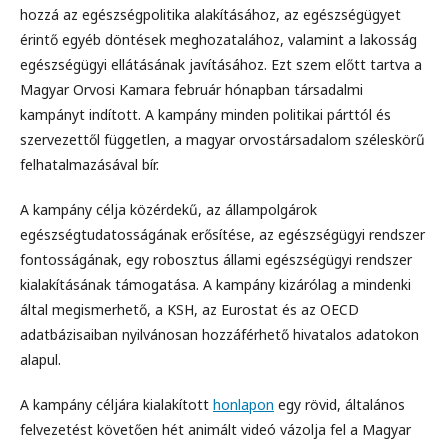
hozzá az egészségpolitika alakításához, az egészségügyet
érintő egyéb döntések meghozatalához, valamint a lakosság
egészségügyi ellátásának javításához. Ezt szem előtt tartva a
Magyar Orvosi Kamara február hónapban társadalmi
kampányt indított. A kampány minden politikai párttól és
szervezettől független, a magyar orvostársadalom széleskörű
felhatalmazásával bír.
A kampány célja közérdekű, az állampolgárok
egészségtudatosságának erősítése, az egészségügyi rendszer
fontosságának, egy robosztus állami egészségügyi rendszer
kialakításának támogatása. A kampány kizárólag a mindenki
által megismerhető, a KSH, az Eurostat és az OECD
adatbázisaiban nyilvánosan hozzáférhető hivatalos adatokon
alapul.
A kampány céljára kialakított
honlapon
egy rövid, általános
felvezetést követően hét animált videó vázolja fel a Magyar