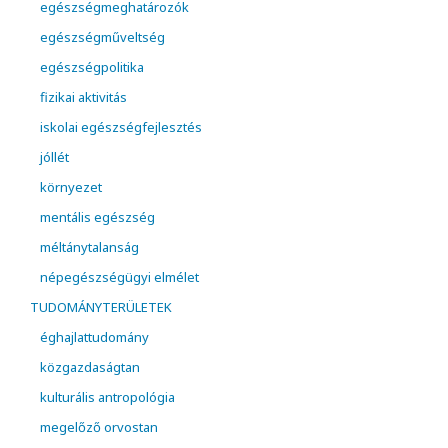
egészségmeghatározók
egészségműveltség
egészségpolitika
fizikai aktivitás
iskolai egészségfejlesztés
jóllét
környezet
mentális egészség
méltánytalanság
népegészségügyi elmélet
TUDOMÁNYTERÜLETEK
éghajlattudomány
közgazdaságtan
kulturális antropológia
megelőző orvostan