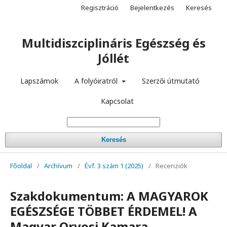
Regisztráció
Bejelentkezés
Keresés
Multidiszciplináris Egészség és
Jóllét
Lapszámok
A folyóiratról
Szerzői útmutató
Kapcsolat
Keresés
Főoldal
/
Archívum
/
Évf. 3 szám 1 (2025)
/
Recenziók
Szakdokumentum: A MAGYAROK
EGÉSZSÉGE TÖBBET ÉRDEMEL! A
Magyar Orvosi Kamara