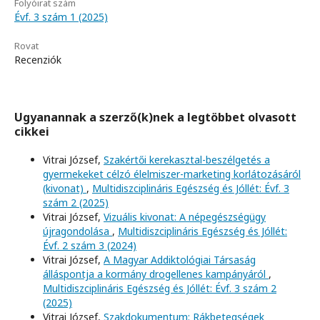
Folyóirat szám
Évf. 3 szám 1 (2025)
Rovat
Recenziók
Ugyanannak a szerző(k)nek a legtöbbet olvasott
cikkei
Vitrai József,
Szakértői kerekasztal-beszélgetés a
gyermekeket célzó élelmiszer-marketing korlátozásáról
(kivonat)
,
Multidiszciplináris Egészség és Jóllét: Évf. 3
szám 2 (2025)
Vitrai József,
Vizuális kivonat: A népegészségügy
újragondolása
,
Multidiszciplináris Egészség és Jóllét:
Évf. 2 szám 3 (2024)
Vitrai József,
A Magyar Addiktológiai Társaság
álláspontja a kormány drogellenes kampányáról
,
Multidiszciplináris Egészség és Jóllét: Évf. 3 szám 2
(2025)
Vitrai József,
Szakdokumentum: Rákbetegségek