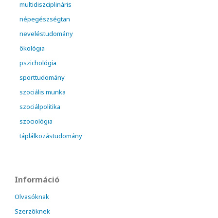
multidiszciplináris
népegészségtan
neveléstudomány
ökológia
pszichológia
sporttudomány
szociális munka
szociálpolitika
szociológia
táplálkozástudomány
Információ
Olvasóknak
Szerzőknek