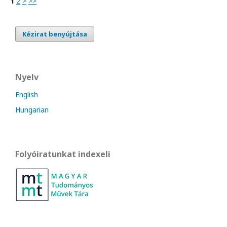
1
2
>
>>
Kézirat benyújtása
Nyelv
English
Hungarian
Folyóiratunkat indexeli