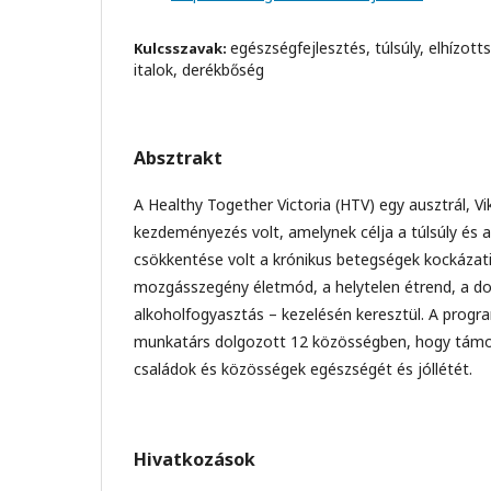
egészségfejlesztés, túlsúly, elhízott
Kulcsszavak:
italok, derékbőség
Absztrakt
A Healthy Together Victoria (HTV) egy ausztrál, Vi
kezdeményezés volt, amelynek célja a túlsúly és a
csökkentése volt a krónikus betegségek kockázati
mozgásszegény életmód, a helytelen étrend, a d
alkoholfogyasztás – kezelésén keresztül. A progr
munkatárs dolgozott 12 közösségben, hogy támo
családok és közösségek egészségét és jóllétét.
Hivatkozások