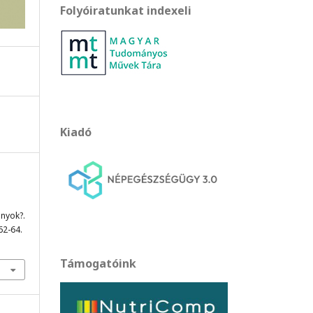
Folyóiratunkat indexeli
Kiadó
ányok?.
 62-64.
Támogatóink