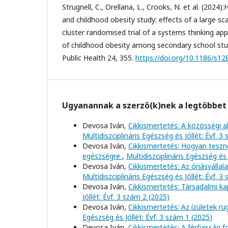
Strugnell, C., Orellana, L., Crooks, N. et al. (2024)
and childhood obesity study: effects of a large s
cluster randomised trial of a systems thinking ap
of childhood obesity among secondary school s
Public Health 24, 355.
https://doi.org/10.1186/s1
Ugyanannak a szerző(k)nek a legtöbbet 
Devosa Iván,
Cikkismertetés: A közösségi a
Multidiszciplináris Egészség és Jóllét: Évf. 3
Devosa Iván,
Cikkismertetés: Hogyan teszne
egészségre
,
Multidiszciplináris Egészség és 
Devosa Iván,
Cikkismertetés: Az óriásválla
Multidiszciplináris Egészség és Jóllét: Évf. 3
Devosa Iván,
Cikkismertetés: Társadalmi k
Jóllét: Évf. 3 szám 2 (2025)
Devosa Iván,
Cikkismertetés: Az ízületek 
Egészség és Jóllét: Évf. 3 szám 1 (2025)
Devosa Iván,
Cikkismertetés: A férfiasság