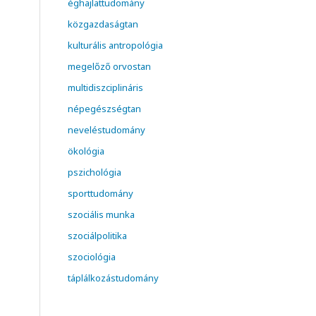
éghajlattudomány
közgazdaságtan
kulturális antropológia
megelőző orvostan
multidiszciplináris
népegészségtan
neveléstudomány
ökológia
pszichológia
sporttudomány
szociális munka
szociálpolitika
szociológia
táplálkozástudomány