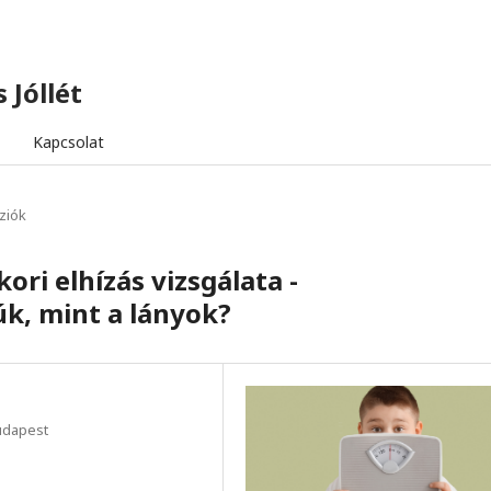
 Jóllét
Kapcsolat
ziók
ri elhízás vizsgálata -
k, mint a lányok?
udapest