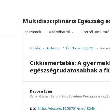
Multidiszciplináris Egészség és
Lapszámok
A folyóiratról
Szerzői útmutató
Főoldal
/
Archívum
/
Évf. 3 szám 1 (2025)
/
Recen
Cikkismertetés: A gyermekko
egészségtudatosabbak a fiú
Devosa Iván
Károli Gáspár Református Egyetem, Pedagógiai Kar, B
https://doi.org/10.58701/mej.18246
DOI: