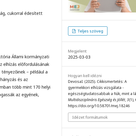
ság, cukorral édesített
Teljes szöveg
Megjelent
któria Állami kormányzati
2025-03-03
z elhízás előfordulásának
 tényezőinek – például a
Hogyan kell idézni
ohányzás és az
DevosaI. (2025). Cikkismertetés: A
amban több mint 170 helyi
gyermekkori elhízás vizsgálata -
egészségtudatosabbak a fiúk, mint a l
gassák az egyének,
Multidiszciplináris Egészség és Jóllét
,
3
(1),
https://doi.org/10.58701/mej.18246
Idézet formátumok