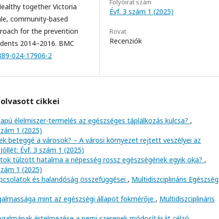
Folyóirat szám
:Healthy together Victoria
Évf. 3 szám 1 (2025)
cale, community-based
proach for the prevention
Rovat
Recenziók
tudents 2014–2016. BMC
2889-024-17906-2
olvasott cikkei
lapú élelmiszer-termelés az egészséges táplálkozás kulcsa?
,
 szám 1 (2025)
k beteggé a városok? – A városi környezet rejtett veszélyei az
Jóllét: Évf. 3 szám 1 (2025)
latok túlzott hatalma a népesség rossz egészségének egyik oka?
,
 szám 1 (2025)
apcsolatok és halandóság összefüggései
,
Multidiszciplináris Egészség
rugalmassága mint az egészségi állapot fokmérője
,
Multidiszciplináris
 fogalmának értelmezése a nemi szerepek módosítását célzó