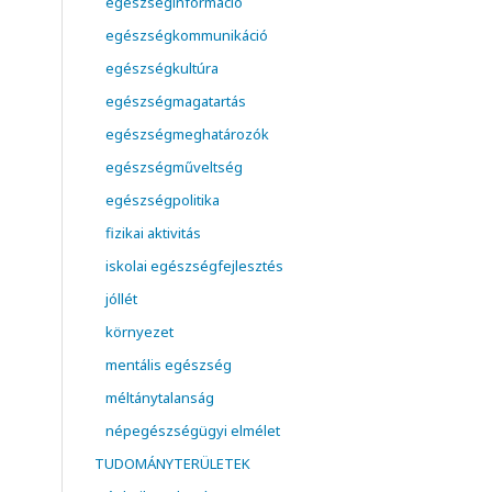
egészséginformáció
egészségkommunikáció
egészségkultúra
egészségmagatartás
egészségmeghatározók
egészségműveltség
egészségpolitika
fizikai aktivitás
iskolai egészségfejlesztés
jóllét
környezet
mentális egészség
méltánytalanság
népegészségügyi elmélet
TUDOMÁNYTERÜLETEK