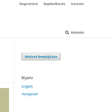
Regisztráció
Bejelentkezés
Keresés
Keresés
Kézirat benyújtása
Nyelv
English
Hungarian