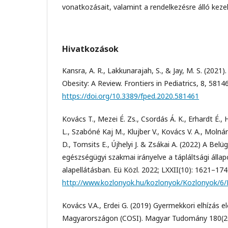
vonatkozásait, valamint a rendelkezésre álló keze
Hivatkozások
Kansra, A. R., Lakkunarajah, S., & Jay, M. S. (2021
Obesity: A Review. Frontiers in Pediatrics, 8, 5814
https://doi.org/10.3389/fped.2020.581461
Kovács T., Mezei É. Zs., Csordás Á. K., Erhardt É., H
L., Szabóné Kaj M., Klujber V., Kovács V. A., Molnár 
D., Tomsits E., Újhelyi J. & Zsákai A. (2022) A Bel
egészségügyi szakmai irányelve a tápláltsági álla
alapellátásban. Eü Közl. 2022; LXXII(10): 1621–1747
http://www.kozlonyok.hu/kozlonyok/Kozlonyok/6
Kovács V.A., Erdei G. (2019) Gyermekkori elhízás e
Magyarországon (COSI). Magyar Tudomány 180(2