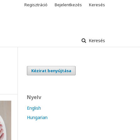
Regisztráció
Bejelentkezés
Keresés
Keresés
Kézirat benyújtása
Nyelv
English
Hungarian