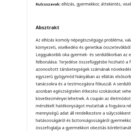
elhízás, gyermekkor, áttekintés, vise
Kulcsszavak:
Absztrakt
Az elhízás komoly népegészségügyi probléma, valam
környezeti, viselkedési és genetikai összetevőkből
Leggyakoribb oka gyermek- és serdülőkorban az e
felborulása. Terjedése összefüggésbe hozható a 
azonosított társbetegségek számának növekedésév
egyszerű gyógymód hiányában az ellátás elsősorb
tanácsokra és a testmozgásra fókuszál. A serdül
azonban egészségtelen étkezési szokásokat vehet
következményei lehetnek. A csupán az életmódot 
mérsékelt hatékonyságot mutattak a fogyásra né
mennyiségű adat áll rendelkezésre a súlycsökken
hatásosságáról és biztonságosságáról gyermekkor
összefoglalja a gyermekkori obezitás kórélettanát, 