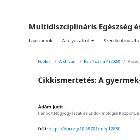
Multidiszciplináris Egészség és
Lapszámok
A folyóiratról
Szerzői útmutató
Főoldal
/
Archívum
/
Évf. 1 szám 4 (2023)
/
Recen
Cikkismertetés: A gyermek-
Ádám Judit
PeriodX Nőgyógyászati és Endokrinológiai Központ, 
https://doi.org/10.58701/mej.12880
DOI: