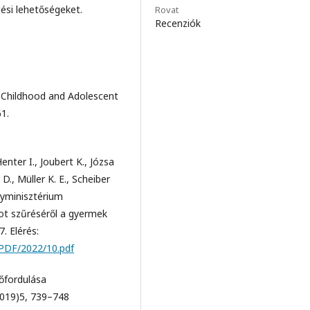
lési lehetőségeket.
Rovat
Recenziók
). Childhood and Adolescent
61.
enter I., Joubert K., Józsa
D., Müller K. E., Scheiber
ügyminisztérium
pot szűréséről a gyermek
. Elérés:
/PDF/2022/10.pdf
lőfordulása
019)5, 739–748