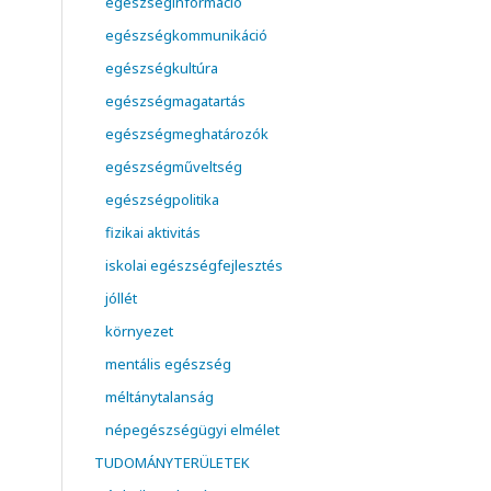
egészséginformáció
egészségkommunikáció
egészségkultúra
egészségmagatartás
egészségmeghatározók
egészségműveltség
egészségpolitika
fizikai aktivitás
iskolai egészségfejlesztés
jóllét
környezet
mentális egészség
méltánytalanság
népegészségügyi elmélet
TUDOMÁNYTERÜLETEK