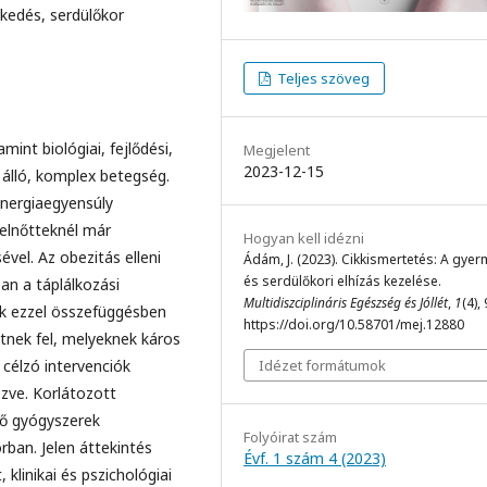
lkedés, serdülőkor
Teljes szöveg
int biológiai, fejlődési,
Megjelent
2023-12-15
 álló, komplex betegség.
nergiaegyensúly
felnőtteknél már
Hogyan kell idézni
el. Az obezitás elleni
Ádám, J. (2023). Cikkismertetés: A gyer
és serdülőkori elhízás kezelése.
an a táplálkozási
Multidiszciplináris Egészség és Jóllét
,
1
(4),
ők ezzel összefüggésben
https://doi.org/10.58701/mej.12880
nek fel, melyeknek káros
Idézet formátumok
célzó intervenciók
zve. Korlátozott
tő gyógyszerek
Folyóirat szám
ban. Jelen áttekintés
Évf. 1 szám 4 (2023)
klinikai és pszichológiai