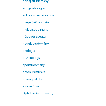
éghajlattudomány
közgazdaságtan
kulturális antropológia
megelőző orvostan
multidiszciplináris
népegészségtan
neveléstudomány
ökológia
pszichológia
sporttudomány
szociális munka
szociálpolitika
szociológia
táplálkozástudomány