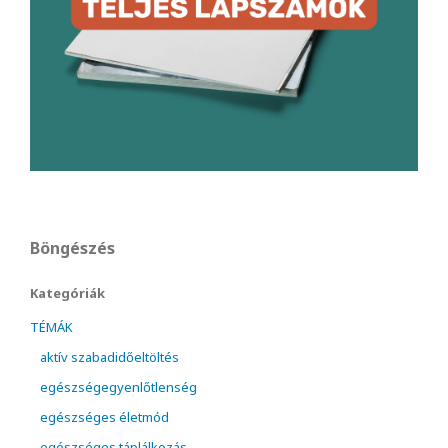
Böngészés
Kategóriák
TÉMÁK
aktív szabadidőeltöltés
egészségegyenlőtlenség
egészséges életmód
egészséges táplálkozás