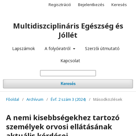
Regisztráció
Bejelentkezés
Keresés
Multidiszciplináris Egészség és
Jóllét
Lapszámok
A folyóiratról
Szerzői útmutató
Kapcsolat
Keresés
Főoldal
/
Archívum
/
Évf. 2 szám 3 (2024)
/
Másodközlések
A nemi kisebbségekhez tartozó
személyek orvosi ellátásának
aktuális kérdései