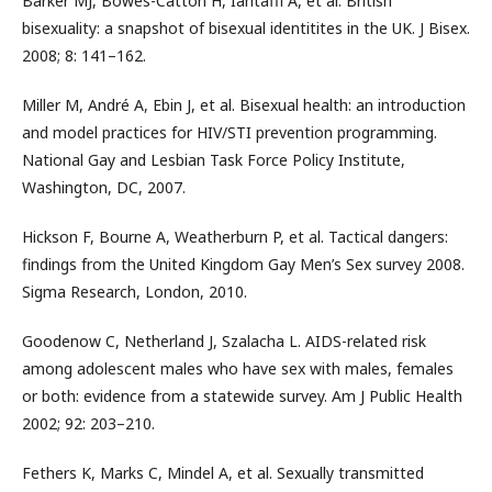
Barker MJ, Bowes-Catton H, Iantaffi A, et al. British
bisexuality: a snapshot of bisexual identitites in the UK. J Bisex.
2008; 8: 141–162.
Miller M, André A, Ebin J, et al. Bisexual health: an introduction
and model practices for HIV/STI prevention programming.
National Gay and Lesbian Task Force Policy Institute,
Washington, DC, 2007.
Hickson F, Bourne A, Weatherburn P, et al. Tactical dangers:
findings from the United Kingdom Gay Men’s Sex survey 2008.
Sigma Research, London, 2010.
Goodenow C, Netherland J, Szalacha L. AIDS-related risk
among adolescent males who have sex with males, females
or both: evidence from a statewide survey. Am J Public Health
2002; 92: 203–210.
Fethers K, Marks C, Mindel A, et al. Sexually transmitted