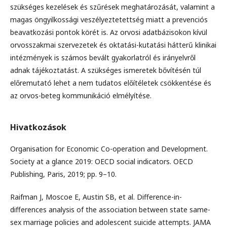
szükséges kezelések és szűrések meghatározását, valamint a
magas öngyilkossági veszélyeztetettség miatt a prevenciós
beavatkozási pontok körét is. Az orvosi adatbázisokon kívül
orvosszakmai szervezetek és oktatási-kutatási hátterű klinikai
intézmények is számos bevált gyakorlatról és irányelvről
adnak tájékoztatást. A szükséges ismeretek bővítésén túl
előremutató lehet a nem tudatos előítéletek csökkentése és
az orvos-beteg kommunikáció elmélyítése.
Hivatkozások
Organisation for Economic Co-operation and Development.
Society at a glance 2019: OECD social indicators. OECD
Publishing, Paris, 2019; pp. 9–10.
Raifman J, Moscoe E, Austin SB, et al. Difference-in-
differences analysis of the association between state same-
sex marriage policies and adolescent suicide attempts. JAMA