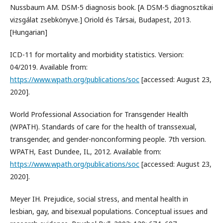
Nussbaum AM. DSM-5 diagnosis book. [A DSM-5 diagnosztikai
vizsgálat zsebkönyve.] Oriold és Társai, Budapest, 2013.
[Hungarian]
ICD-11 for mortality and morbidity statistics. Version:
04/2019. Available from:
https://www.wpath.org/publications/soc
[accessed: August 23,
2020].
World Professional Association for Transgender Health
(WPATH). Standards of care for the health of transsexual,
transgender, and gender-nonconforming people. 7th version.
WPATH, East Dundee, IL, 2012. Available from:
https://www.wpath.org/publications/soc
[accessed: August 23,
2020].
Meyer IH. Prejudice, social stress, and mental health in
lesbian, gay, and bisexual populations. Conceptual issues and