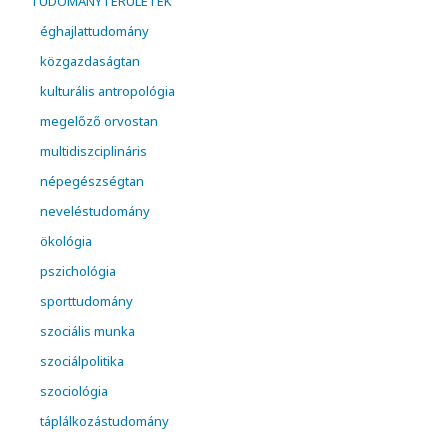
TUDOMÁNYTERÜLETEK
éghajlattudomány
közgazdaságtan
kulturális antropológia
megelőző orvostan
multidiszciplináris
népegészségtan
neveléstudomány
ökológia
pszichológia
sporttudomány
szociális munka
szociálpolitika
szociológia
táplálkozástudomány