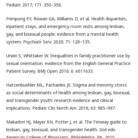
Pediatr. 2017; 171: 350–356.
Frimpong EY, Rowan GA, Williams D, et al. Health disparities,
inpatient stays, and emergency room visits among lesbian,
gay, and bisexual people: evidence from a mental health
system. Psychiatr Serv. 2020; 71: 128–135.
Urwin S, Whittaker W. Inequalities in family practitioner use by
sexual orientation: evidence from the English General Practice
Patient Survey. BMJ Open 2016; 6: e011633.
Hatzenbuehler ML, Pachankis JE. Stigma and minority stress
as social determinants of health among lesbian, gay, bisexual,
and transgender youth: research evidence and clinical
implications. Pediatr Clin North Am. 2016; 63: 985–997.
Makadon HJ, Mayer KH, Potter J, et al. The Fenway guide to
lesbian, gay, bisexual, and transgender health. 2nd edn.
American College of Physicians, Philadelphia, PA, 2015.