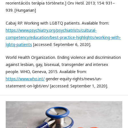
reorientációs terápia története.] Orv Hetil. 2013; 154: 931–
939. [Hungarian]
Cabaj RP. Working with LGBTQ patients. Available from:
https://www.psychiatry.org/psychiatrists/cultural-
competency/education/best-practice-highlights/working-with-
lgbtq-patients
[accessed: September 6, 2020].
World Health Organization. Ending violence and discrimination
against lesbian, gay, bisexual, transgender and intersex
people. WHO, Geneva, 2015. Available from:
https://www.who.int/
gender-equity-rights/news/un-
statement-on-lgbti/en/ [accessed: September 1, 2020].