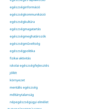
egészséginformáció
egészségkommunikáció
egészségkultúra
egészségmagatartás
egészségmeghatározók
egészségműveltség
egészségpolitika
fizikai aktivitás
iskolai egészségfejlesztés
jóllét
környezet
mentális egészség
méltánytalanság
népegészségügyi elmélet