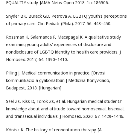
EQUALITY study. JAMA Netw Open 2018; 1: e186506.
Snyder BK, Burack GD, Petrova A. LGBTQ youth’s perceptions
of primary care. Clin Pediatr (Phila). 2017; 56: 443–450.
Rossman K, Salamanca P, Macapagal K. A qualitative study
examining young adults’ experiences of disclosure and
nondisclosure of LGBTQ identity to health care providers. J
Homosex. 2017; 64: 1390–1410.
Pilling J. Medical communication in practice. [Orvosi
kommunikáció a gyakorlatban.] Medicina Könyvkiadó,
Budapest, 2018. [Hungarian]
Szél Zs, Kiss D, Török Zs, et al. Hungarian medical students’
knowledge about and attitude toward homosexual, bisexual,
and transsexual individuals. J Homosex. 2020; 67: 1429–1446.
Kórász K. The history of reorientation therapy. [A