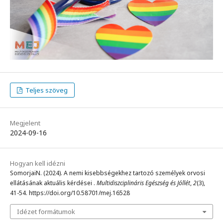
Teljes szöveg
Megjelent
2024-09-16
Hogyan kell idézni
SomorjaiN. (2024). A nemi kisebbségekhez tartozó személyek orvosi
ellátásának aktuális kérdései .
Multidiszciplináris Egészség és Jóllét
,
2
(3),
41-54. https://doi.org/10.58701/mej.16528
Idézet formátumok