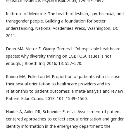
research evidence. Psychol Bull. 2003; 129: 674–697.
Institute of Medicine. The health of lesbian, gay, bisexual, and
transgender people. Building a foundation for better
understanding. National Academies Press, Washington, DC,
2011.
Dean MA, Victor E, Guidry-Grimes L. Inhospitable healthcare
spaces: why diversity training on LGBTQIA issues is not
enough. J Bioeth Inq. 2016; 13: 557–570.
Ruben MA, Fullerton M. Proportion of patients who disclose
their sexual orientation to healthcare providers and its
relationship to patient outcomes: a meta-analysis and review.
Patient Educ Couns. 2018; 101: 1549–1560.
Haider A, Adler RR, Schneider E, et al. Assessment of patient-
centered approaches to collect sexual orientation and gender
identity information in the emergency department: the