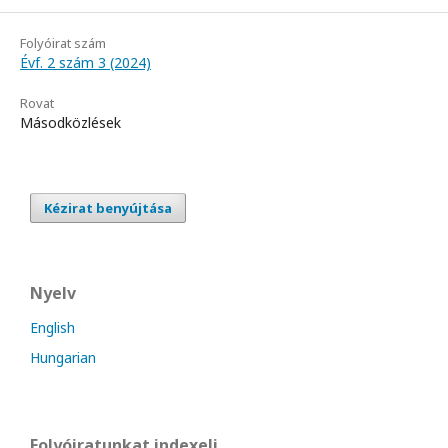
Folyóirat szám
Évf. 2 szám 3 (2024)
Rovat
Másodközlések
Kézirat benyújtása
Nyelv
English
Hungarian
Folyóiratunkat indexeli