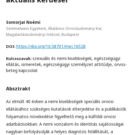
Somorjai Noémi
Semmelweis Egyetem, Általános Orvostudomány Kar,
Magatartástudományi Intézet, Budapest
https://doi.org/10.58701/mej.16528
DOI:
szexuális és nemi kisebbségek, egészségügyi
Kulcsszavak:
ellátás, ismeretek, egészségügyi személyzet attitűdje, orvos-
beteg kapcsolat
Absztrakt
Az elmúlt 40 évben a nemi kisebbségek speciális orvosi
ellátásához szükséges kutatások elterjedése és a publikációk
folyamatos növekedése figyelhető meg a külföldi orvosi
adatbázisokban. A nemi vonzalom és identitás sajátosságai
nagyban befolyásolják a helyes diagnózis felállítását, a