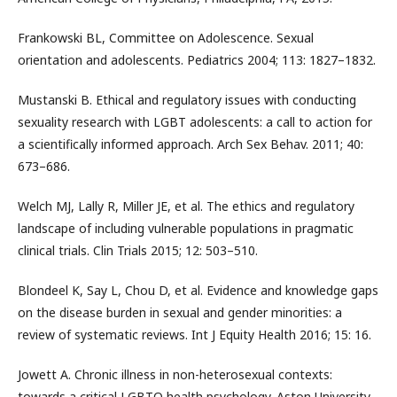
Frankowski BL, Committee on Adolescence. Sexual
orientation and adolescents. Pediatrics 2004; 113: 1827–1832.
Mustanski B. Ethical and regulatory issues with conducting
sexuality research with LGBT adolescents: a call to action for
a scientifically informed approach. Arch Sex Behav. 2011; 40:
673–686.
Welch MJ, Lally R, Miller JE, et al. The ethics and regulatory
landscape of including vulnerable populations in pragmatic
clinical trials. Clin Trials 2015; 12: 503–510.
Blondeel K, Say L, Chou D, et al. Evidence and knowledge gaps
on the disease burden in sexual and gender minorities: a
review of systematic reviews. Int J Equity Health 2016; 15: 16.
Jowett A. Chronic illness in non-heterosexual contexts:
towards a critical LGBTQ health psychology. Aston University,