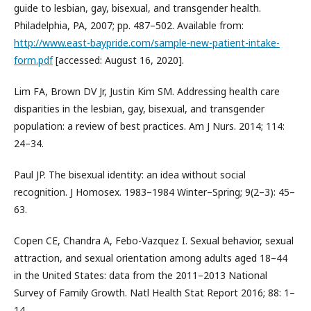
guide to lesbian, gay, bisexual, and transgender health.
Philadelphia, PA, 2007; pp. 487–502. Available from:
http://www.east-baypride.com/sample-new-patient-intake-
form.pdf
[accessed: August 16, 2020].
Lim FA, Brown DV Jr, Justin Kim SM. Addressing health care
disparities in the lesbian, gay, bisexual, and transgender
population: a review of best practices. Am J Nurs. 2014; 114:
24–34.
Paul JP. The bisexual identity: an idea without social
recognition. J Homosex. 1983–1984 Winter–Spring; 9(2–3): 45–
63.
Copen CE, Chandra A, Febo-Vazquez I. Sexual behavior, sexual
attraction, and sexual orientation among adults aged 18–44
in the United States: data from the 2011–2013 National
Survey of Family Growth. Natl Health Stat Report 2016; 88: 1–
14.