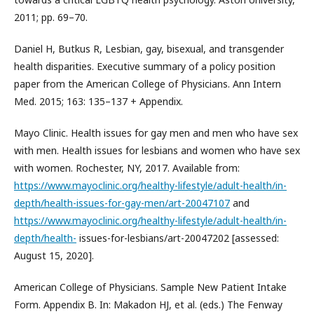
2011; pp. 69–70.
Daniel H, Butkus R, Lesbian, gay, bisexual, and transgender
health disparities. Executive summary of a policy position
paper from the American College of Physicians. Ann Intern
Med. 2015; 163: 135–137 + Appendix.
Mayo Clinic. Health issues for gay men and men who have sex
with men. Health issues for lesbians and women who have sex
with women. Rochester, NY, 2017. Available from:
https://www.mayoclinic.org/healthy-lifestyle/adult-health/in-
depth/health-issues-for-gay-men/art-20047107
and
https://www.mayoclinic.org/healthy-lifestyle/adult-health/in-
depth/health-
issues-for-lesbians/art-20047202 [assessed:
August 15, 2020].
American College of Physicians. Sample New Patient Intake
Form. Appendix B. In: Makadon HJ, et al. (eds.) The Fenway