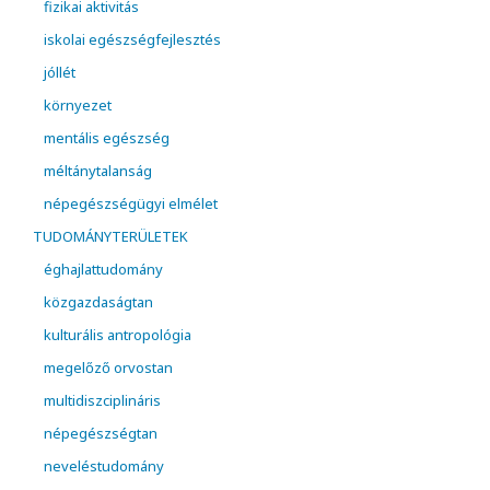
fizikai aktivitás
iskolai egészségfejlesztés
jóllét
környezet
mentális egészség
méltánytalanság
népegészségügyi elmélet
TUDOMÁNYTERÜLETEK
éghajlattudomány
közgazdaságtan
kulturális antropológia
megelőző orvostan
multidiszciplináris
népegészségtan
neveléstudomány