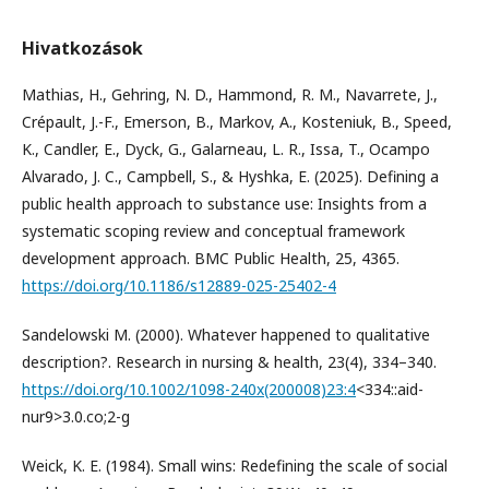
Hivatkozások
Mathias, H., Gehring, N. D., Hammond, R. M., Navarrete, J.,
Crépault, J.-F., Emerson, B., Markov, A., Kosteniuk, B., Speed,
K., Candler, E., Dyck, G., Galarneau, L. R., Issa, T., Ocampo
Alvarado, J. C., Campbell, S., & Hyshka, E. (2025). Defining a
public health approach to substance use: Insights from a
systematic scoping review and conceptual framework
development approach. BMC Public Health, 25, 4365.
https://doi.org/10.1186/s12889-025-25402-4
Sandelowski M. (2000). Whatever happened to qualitative
description?. Research in nursing & health, 23(4), 334–340.
https://doi.org/10.1002/1098-240x(200008)23:4
<334::aid-
nur9>3.0.co;2-g
Weick, K. E. (1984). Small wins: Redefining the scale of social