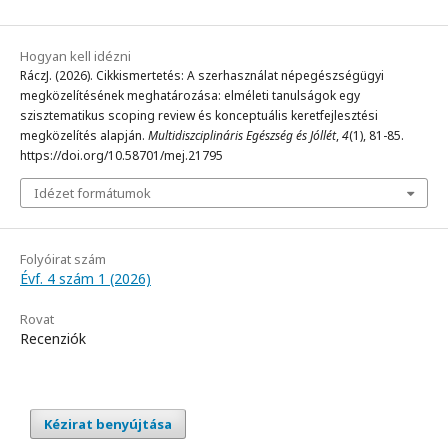
Hogyan kell idézni
RáczJ. (2026). Cikkismertetés: A szerhasználat népegészségügyi
megközelítésének meghatározása: elméleti tanulságok egy
szisztematikus scoping review és konceptuális keretfejlesztési
megközelítés alapján.
Multidiszciplináris Egészség és Jóllét
,
4
(1), 81-85.
https://doi.org/10.58701/mej.21795
Idézet formátumok
Folyóirat szám
Évf. 4 szám 1 (2026)
Rovat
Recenziók
Kézirat benyújtása