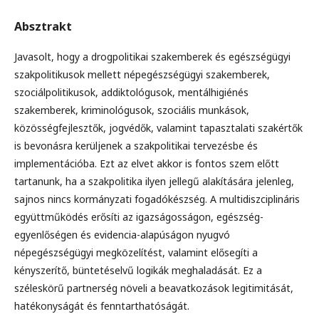
Absztrakt
Javasolt, hogy a drogpolitikai szakemberek és egészségügyi
szakpolitikusok mellett népegészségügyi szakemberek,
szociálpolitikusok, addiktológusok, mentálhigiénés
szakemberek, kriminológusok, szociális munkások,
közösségfejlesztők, jogvédők, valamint tapasztalati szakértők
is bevonásra kerüljenek a szakpolitikai tervezésbe és
implementációba. Ezt az elvet akkor is fontos szem előtt
tartanunk, ha a szakpolitika ilyen jellegű alakítására jelenleg,
sajnos nincs kormányzati fogadókészség. A multidiszciplináris
együttműködés erősíti az igazságosságon, egészség-
egyenlőségen és evidencia-alapúságon nyugvó
népegészségügyi megközelítést, valamint elősegíti a
kényszerítő, büntetéselvű logikák meghaladását. Ez a
széleskörű partnerség növeli a beavatkozások legitimitását,
hatékonyságát és fenntarthatóságát.