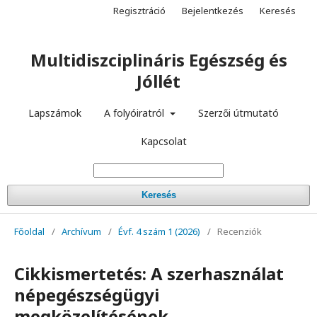
Regisztráció
Bejelentkezés
Keresés
Multidiszciplináris Egészség és
Jóllét
Lapszámok
A folyóiratról
Szerzői útmutató
Kapcsolat
Keresés
Főoldal
/
Archívum
/
Évf. 4 szám 1 (2026)
/
Recenziók
Cikkismertetés: A szerhasználat
népegészségügyi
megközelítésének