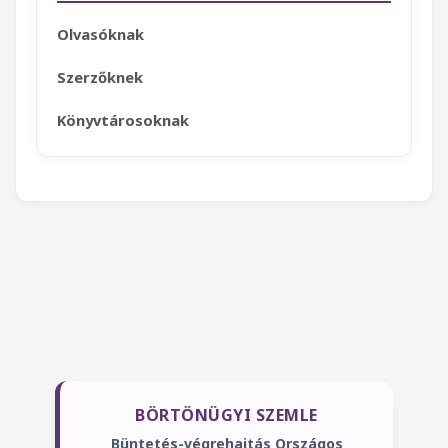
Olvasóknak
Szerzőknek
Könyvtárosoknak
BÖRTÖNÜGYI SZEMLE
Büntetés-végrehajtás Országos