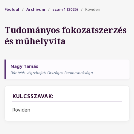
Főoldal
/
Archívum
/
szám 1 (2025)
/
Röviden
Tudományos fokozatszerzés
és műhelyvita
Nagy Tamás
Büntetés-végrehajtás Országos Parancsnoksága
KULCSSZAVAK:
Röviden