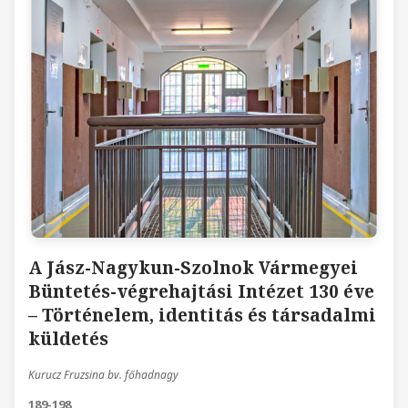
A Jász-Nagykun-Szolnok Vármegyei
Büntetés-végrehajtási Intézet 130 éve
– Történelem, identitás és társadalmi
küldetés
Kurucz Fruzsina bv. főhadnagy
189-198