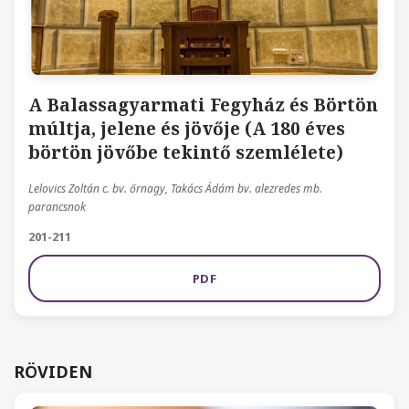
A Balassagyarmati Fegyház és Börtön
múltja, jelene és jövője (A 180 éves
börtön jövőbe tekintő szemlélete)
Lelovics Zoltán c. bv. őrnagy, Takács Ádám bv. alezredes mb.
parancsnok
201-211
PDF
RÖVIDEN