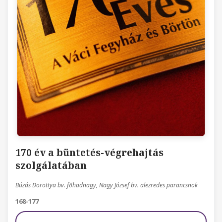
170 év a büntetés-végrehajtás
szolgálatában
Búzás Dorottya bv. főhadnagy, Nagy József bv. alezredes parancsnok
168-177