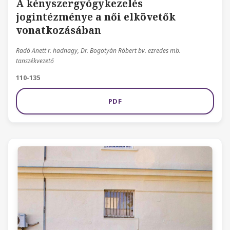
A kényszergyógykezelés
jogintézménye a női elkövetők
vonatkozásában
Radó Anett r. hadnagy, Dr. Bogotyán Róbert bv. ezredes mb.
tanszékvezető
110-135
PDF