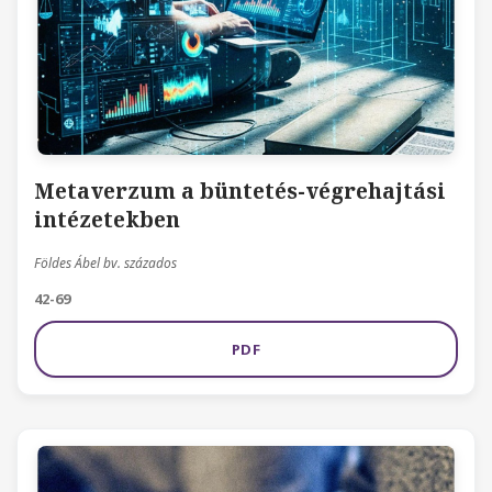
Metaverzum a büntetés-végrehajtási
intézetekben
Földes Ábel bv. százados
42-69
PDF