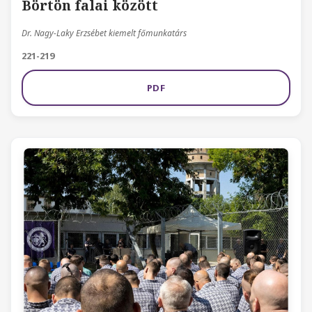
Börtön falai között
Dr. Nagy-Laky Erzsébet kiemelt főmunkatárs
221-219
PDF