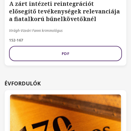
A zárt intézeti reintegrációt
elősegítő tevékenységek relevanciája
a fiatalkorú bűnelkövetőknél
Virágh-Vizvári Fanni kriminológus
152-167
PDF
ÉVFORDULÓK