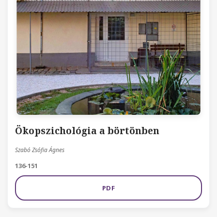
Ökopszichológia a börtönben
Szabó Zsófia Ágnes
136-151
PDF