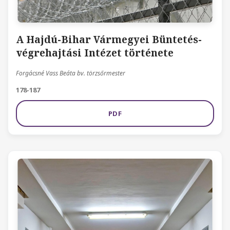
A Hajdú-Bihar Vármegyei Büntetés-
végrehajtási Intézet története
Forgácsné Vass Beáta bv. törzsőrmester
178-187
PDF