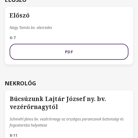
Előszó
Nagy Tamás bv. alezredes
6-7
PDF
NEKROLÓG
Búcsúzunk Lajtár József ny. bv.
vezérőrnagytól
Schmehl János bv. vezérőrnagy az országos parancsnok biztonsági és
fogvatartási helyettese
8-11