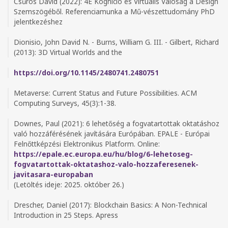
Csűrös Dávid (2022): 4E Kogníció és Virtuális Valóság a Design
Szemszögéből. Referenciamunka a Mű-vészettudomány PhD
jelentkezéshez
Dionisio, John David N. - Burns, William G. III. - Gilbert, Richard
(2013): 3D Virtual Worlds and the
https://doi.org/10.1145/2480741.2480751
Metaverse: Current Status and Future Possibilities. ACM
Computing Surveys, 45(3):1-38.
Downes, Paul (2021): 6 lehetőség a fogvatartottak oktatáshoz
való hozzáférésének javítására Európában. EPALE - Európai
Felnőttképzési Elektronikus Platform. Online:
https://epale.ec.europa.eu/hu/blog/6-lehetoseg-
fogvatartottak-oktatashoz-valo-hozzaferesenek-
javitasara-europaban
(Letöltés ideje: 2025. október 26.)
Drescher, Daniel (2017): Blockchain Basics: A Non-Technical
Introduction in 25 Steps. Apress