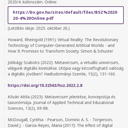
2020/4. különszám. Online:
https://bv.gov.hu/sites/default/files/BSZ%2020
20-4%20Online.pdf
(Letöltés ideje: 2025. október 26.)
Howard, Rheingold (1991): Virtual Reality: The Revolutionary
Technology of Computer-Generated Artificial Worlds - and
How It Promises to Transform Society. Simon & Schuster
Jobbágy Szabolcs (2022): Metaverzum, a virtuális univerzum,
világunk digitális kivetülése. Utópia vagy kézzelfogható valóság
a digitális jövőben? Hadtudományi Szemle, 15(2), 131-160.
https://doi.org/10.32563/hsz.2022.2.8
Kővári Attila (2023): Metaverzum jelentése, koncepciója és
taxonómiája. Journal of Applied Technical and Educational
Sciences, 13(2), 69-88.
McDougall, Cynthia - Pearson, Dominic A. S. - Torgerson,
David J. - Garcia-Reyes, Maria (2017): The effect of digital