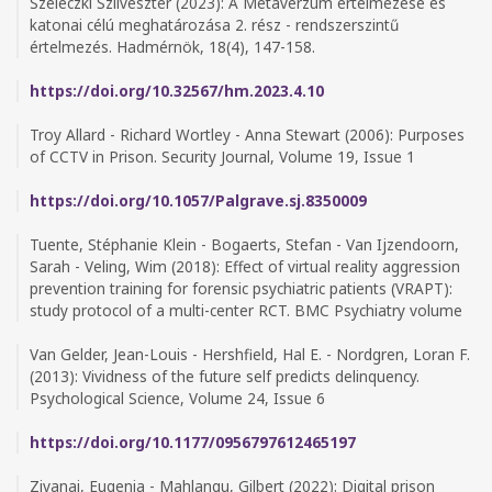
Szeleczki Szilveszter (2023): A Metaverzum értelmezése és
katonai célú meghatározása 2. rész - rendszerszintű
értelmezés. Hadmérnök, 18(4), 147-158.
https://doi.org/10.32567/hm.2023.4.10
Troy Allard - Richard Wortley - Anna Stewart (2006): Purposes
of CCTV in Prison. Security Journal, Volume 19, Issue 1
https://doi.org/10.1057/Palgrave.sj.8350009
Tuente, Stéphanie Klein - Bogaerts, Stefan - Van Ijzendoorn,
Sarah - Veling, Wim (2018): Effect of virtual reality aggression
prevention training for forensic psychiatric patients (VRAPT):
study protocol of a multi-center RCT. BMC Psychiatry volume
Van Gelder, Jean-Louis - Hershfield, Hal E. - Nordgren, Loran F.
(2013): Vividness of the future self predicts delinquency.
Psychological Science, Volume 24, Issue 6
https://doi.org/10.1177/0956797612465197
Zivanai, Eugenia - Mahlangu, Gilbert (2022): Digital prison