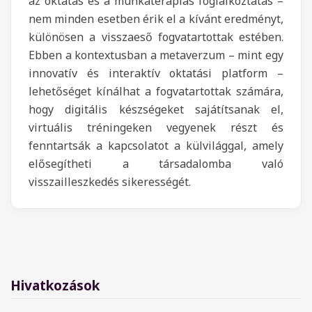
az oktatás és a munkaterápiás foglalkoztatás –
nem minden esetben érik el a kívánt eredményt,
különösen a visszaeső fogvatartottak estében.
Ebben a kontextusban a metaverzum – mint egy
innovatív és interaktív oktatási platform –
lehetőséget kínálhat a fogvatartottak számára,
hogy digitális készségeket sajátítsanak el,
virtuális tréningeken vegyenek részt és
fenntartsák a kapcsolatot a külvilággal, amely
elősegítheti a társadalomba való
visszailleszkedés sikerességét.
Hivatkozások