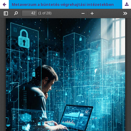
Metaverzum a büntetés-végrehajtási intézetekben