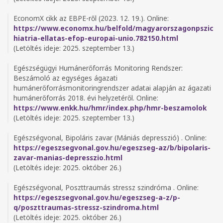
EconomX cikk az EBPE-ről (2023. 12. 19.). Online:
https://www.economx.hu/belfold/magyarorszagonpszic
hiatria-ellatas-efop-europai-unio.782150.html
(Letöltés ideje: 2025. szeptember 13.)
Egészségügyi Humánerőforrás Monitoring Rendszer:
Beszámoló az egységes ágazati
humánerőforrásmonitoringrendszer adatai alapján az ágazati
humánerőforrás 2018. évi helyzetéről. Online:
https://www.enkk.hu/hmr/index.php/hmr-beszamolok
(Letöltés ideje: 2025. szeptember 13.)
Egészségvonal, Bipoláris zavar (Mániás depresszió) . Online:
https://egeszsegvonal.gov.hu/egeszseg-az/b/bipolaris-
zavar-manias-depresszio.html
(Letöltés ideje: 2025. október 26.)
Egészségvonal, Poszttraumás stressz szindróma . Online:
https://egeszsegvonal.gov.hu/egeszseg-a-z/p-
q/poszttraumas-stressz-szindroma.html
(Letöltés ideje: 2025. október 26.)