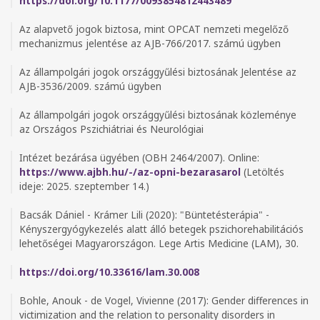
https://doi.org/10.1177/0093854812443489
Az alapvető jogok biztosa, mint OPCAT nemzeti megelőző
mechanizmus jelentése az AJB-766/2017. számú ügyben
Az állampolgári jogok országgyűlési biztosának Jelentése az
AJB-3536/2009. számú ügyben
Az állampolgári jogok országgyűlési biztosának közleménye
az Országos Pszichiátriai és Neurológiai
Intézet bezárása ügyében (OBH 2464/2007). Online:
https://www.ajbh.hu/-/az-opni-bezarasarol
(Letöltés
ideje: 2025. szeptember 14.)
Bacsák Dániel - Krámer Lili (2020): "Büntetésterápia" -
Kényszergyógykezelés alatt álló betegek pszichorehabilitációs
lehetőségei Magyarországon. Lege Artis Medicine (LAM), 30.
https://doi.org/10.33616/lam.30.008
Bohle, Anouk - de Vogel, Vivienne (2017): Gender differences in
victimization and the relation to personality disorders in