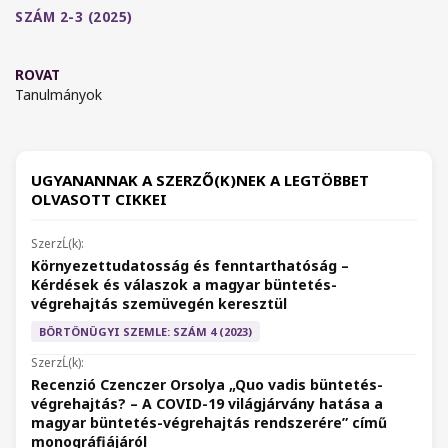
SZÁM 2-3 (2025)
ROVAT
Tanulmányok
UGYANANNAK A SZERZŐ(K)NEK A LEGTÖBBET
OLVASOTT CIKKEI
Környezettudatosság és fenntarthatóság –
Kérdések és válaszok a magyar büntetés-
végrehajtás szemüvegén keresztül
BÖRTÖNÜGYI SZEMLE: SZÁM 4 (2023)
Recenzió Czenczer Orsolya „Quo vadis büntetés-
végrehajtás? – A COVID-19 világjárvány hatása a
magyar büntetés-végrehajtás rendszerére” című
monográfiájáról