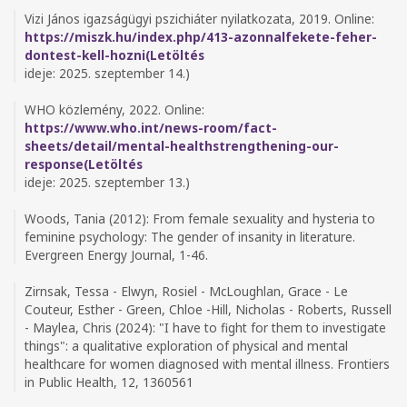
Vizi János igazságügyi pszichiáter nyilatkozata, 2019. Online:
https://miszk.hu/index.php/413-azonnalfekete-feher-
dontest-kell-hozni(Letöltés
ideje: 2025. szeptember 14.)
WHO közlemény, 2022. Online:
https://www.who.int/news-room/fact-
sheets/detail/mental-healthstrengthening-our-
response(Letöltés
ideje: 2025. szeptember 13.)
Woods, Tania (2012): From female sexuality and hysteria to
feminine psychology: The gender of insanity in literature.
Evergreen Energy Journal, 1-46.
Zirnsak, Tessa - Elwyn, Rosiel - McLoughlan, Grace - Le
Couteur, Esther - Green, Chloe -Hill, Nicholas - Roberts, Russell
- Maylea, Chris (2024): "I have to fight for them to investigate
things": a qualitative exploration of physical and mental
healthcare for women diagnosed with mental illness. Frontiers
in Public Health, 12, 1360561