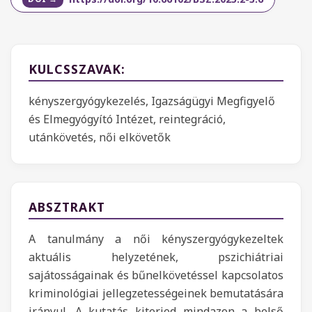
KULCSSZAVAK:
kényszergyógykezelés, Igazságügyi Megfigyelő
és Elmegyógyító Intézet, reintegráció,
utánkövetés, női elkövetők
ABSZTRAKT
A tanulmány a női kényszergyógykezeltek
aktuális helyzetének, pszichiátriai
sajátosságainak és bűnelkövetéssel kapcsolatos
kriminológiai jellegzetességeinek bemutatására
irányul. A kutatás kiterjed mindazon a belső