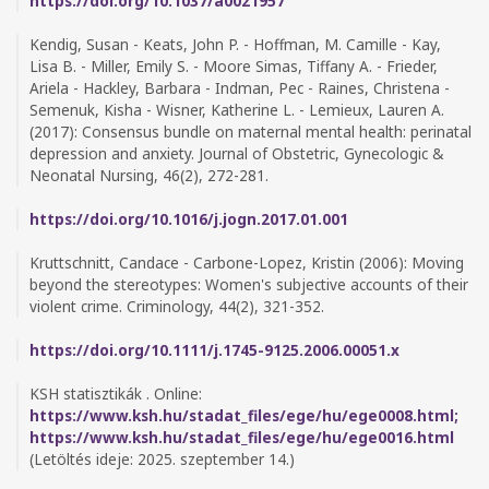
https://doi.org/10.1037/a0021957
Kendig, Susan - Keats, John P. - Hoffman, M. Camille - Kay,
Lisa B. - Miller, Emily S. - Moore Simas, Tiffany A. - Frieder,
Ariela - Hackley, Barbara - Indman, Pec - Raines, Christena -
Semenuk, Kisha - Wisner, Katherine L. - Lemieux, Lauren A.
(2017): Consensus bundle on maternal mental health: perinatal
depression and anxiety. Journal of Obstetric, Gynecologic &
Neonatal Nursing, 46(2), 272-281.
https://doi.org/10.1016/j.jogn.2017.01.001
Kruttschnitt, Candace - Carbone-Lopez, Kristin (2006): Moving
beyond the stereotypes: Women's subjective accounts of their
violent crime. Criminology, 44(2), 321-352.
https://doi.org/10.1111/j.1745-9125.2006.00051.x
KSH statisztikák . Online:
https://www.ksh.hu/stadat_files/ege/hu/ege0008.html;
https://www.ksh.hu/stadat_files/ege/hu/ege0016.html
(Letöltés ideje: 2025. szeptember 14.)