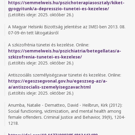
https://semmelweis.hu/pszichoterapiasosztaly/kiket-
gyogyitunk/a-depresszio-tunetei-es-kezelese/
(Letöltés ideje: 2025. október 26.)
A Magyar Helsinki Bizottság jelentése az IMEI-ben 2013. 08.
07-09-én tett látogatásról
A szkizofrénia tünetei és kezelése. Online:
https://semmelweis.hu/pszichiatria/betegellatas/a-
szkizofrenia-tunetei-es-kezelese/
(Letöltés ideje: 2025. október 26.)
Antiszociális személyiségzavar tünetei és kezelése. Online:
https://egeszsegvonal.gov.hu/egeszseg-az/a-
a/antiszocialis-szemelyisegzavar.html
(Letöltés ideje: 2025. október 26.)
Anumba, Natalie - Dematteo, David - Heilbrun, Kirk (2012):
Social functioning, victimization, and mental health among
female offenders. Criminal Justice and Behavior, 39(9), 1204-
1218.