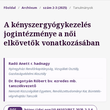
Főoldal
/
Archívum
/
szám 2-3 (2025)
/
Tanulmányok
A kényszergyógykezelés
jogintézménye a női
elkövetők vonatkozásában
Radó Anett r. hadnagy
Nyíregyházi Rendőrkapitányság, Vizsgálati Osztály,
Gazdaságvédelmi Alosztály
Dr. Bogotyán Róbert bv. ezredes mb.
tanszékvezető
Nemzeti Közszolgálati Egyetem, Rendészettudományi Kar, Büntetés-
végrehajtási Tanszék
https://doi.org/10.66102/BSZ.2025.2-3.6