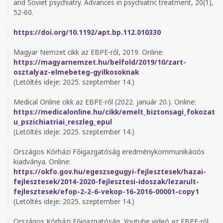
and Soviet psychiatry. Advances in psychiatric treatment, 20(1),
52-60.
https://doi.org/10.1192/apt.bp.112.010330
Magyar Nemzet cikk az EBPE-ről, 2019. Online:
https://magyarnemzet.hu/belfold/2019/10/zart-
osztalyaz-elmebeteg-gyilkosoknak
(Letöltés ideje: 2025. szeptember 14.)
Medical Online cikk az EBPE-ről (2022. január 20.). Online:
https://medicalonline.hu/cikk/emelt_biztonsagi_fokozat
u_pszichiatriai_reszleg_epul
(Letöltés ideje: 2025. szeptember 14.)
Országos Kórházi Főigazgatóság eredménykommunikációs
kiadványa. Online:
https://okfo.gov.hu/egeszsegugyi-fejlesztesek/hazai-
fejlesztesek/2014-2020-fejlesztesi-idoszak/lezarult-
fejlesztesek/efop-2-2-6-vekop-16-2016-00001-copy1
(Letöltés ideje: 2025. szeptember 14.)
Országos Kórházi Főigazgatóság, Youtube videó az EBPE-ről,