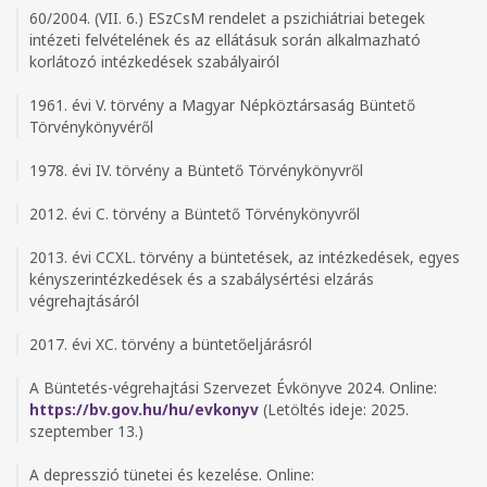
60/2004. (VII. 6.) ESzCsM rendelet a pszichiátriai betegek
intézeti felvételének és az ellátásuk során alkalmazható
korlátozó intézkedések szabályairól
1961. évi V. törvény a Magyar Népköztársaság Büntető
Törvénykönyvéről
1978. évi IV. törvény a Büntető Törvénykönyvről
2012. évi C. törvény a Büntető Törvénykönyvről
2013. évi CCXL. törvény a büntetések, az intézkedések, egyes
kényszerintézkedések és a szabálysértési elzárás
végrehajtásáról
2017. évi XC. törvény a büntetőeljárásról
A Büntetés-végrehajtási Szervezet Évkönyve 2024. Online:
https://bv.gov.hu/hu/evkonyv
(Letöltés ideje: 2025.
szeptember 13.)
A depresszió tünetei és kezelése. Online: