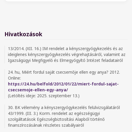
Hivatkozások
13/2014. (XII. 16.) IM rendelet a kényszergyógykezelés és az
ideiglenes kényszergyógykezelés végrehajtásáról, valamint az
Igazságügyi Megfigyelő és Elmegyógyító Intézet feladatairól
24. hu, Miért fordul saját csecsemője ellen egy anya? 2012.
Online:
https://24.hu/belfold/2012/01/22/miert-fordul-sajat-
csecsemoje-ellen-egy-anya/
(Letöltés ideje: 2025. szeptember 13.)
30. BK vélemény a kényszergyógykezelés felülvizsgálatáról
43/1999. (III. 3.) Korm. rendelet az egészségügyi
szolgáltatások Egészségbiztosítási Alapból történő
finanszírozásának részletes szabályairól