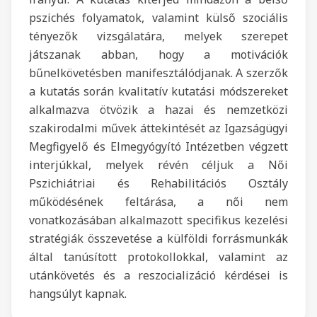
pszichés folyamatok, valamint külső szociális
tényezők vizsgálatára, melyek szerepet
játszanak abban, hogy a motivációk
bűnelkövetésben manifesztálódjanak. A szerzők
a kutatás során kvalitatív kutatási módszereket
alkalmazva ötvözik a hazai és nemzetközi
szakirodalmi művek áttekintését az Igazságügyi
Megfigyelő és Elmegyógyító Intézetben végzett
interjúkkal, melyek révén céljuk a Női
Pszichiátriai és Rehabilitációs Osztály
működésének feltárása, a női nem
vonatkozásában alkalmazott specifikus kezelési
stratégiák összevetése a külföldi forrásmunkák
által tanúsított protokollokkal, valamint az
utánkövetés és a reszocializáció kérdései is
hangsúlyt kapnak.