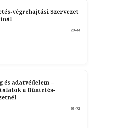
tés-végrehajtási Szervezet
inál
29-44
g és adatvédelem –
talatok a Büntetés-
zetnél
61-72