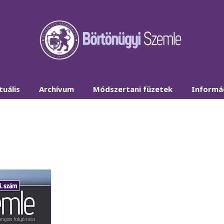
tuális
Archívum
Módszertani füzetek
Informá