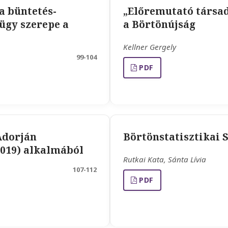
a büntetés-
„Előremutató társad
ügy szerepe a
a Börtönújság
Kellner Gergely
99-104
PDF
Adorján
Börtönstatisztikai S
019) alkalmából
Rutkai Kata, Sánta Lívia
107-112
PDF