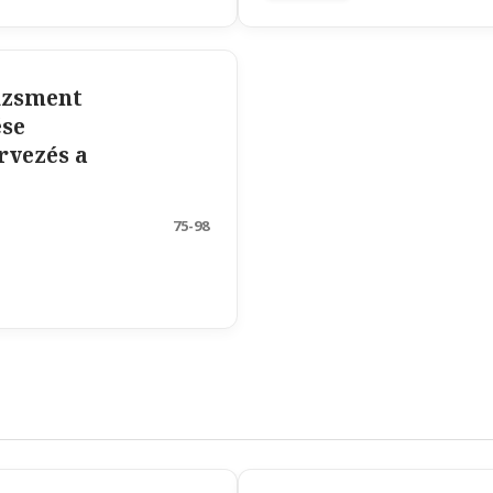
dzsment
ése
rvezés a
75-98