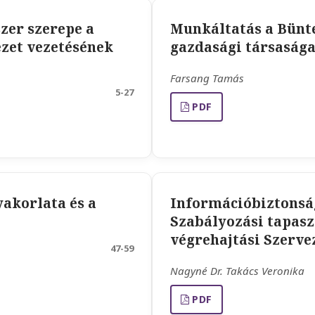
zer szerepe a
Munkáltatás a Bünte
ezet vezetésének
gazdasági társasága
Farsang Tamás
5-27
PDF
akorlata és a
Információbiztonsá
Szabályozási tapasz
végrehajtási Szerve
47-59
Nagyné Dr. Takács Veronika
PDF