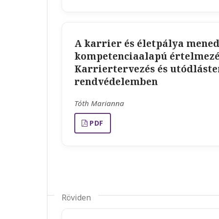
A karrier és életpálya mene
kompetenciaalapú értelmez
Karriertervezés és utódláste
rendvédelemben
Tóth Marianna
PDF
Röviden