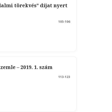
almi törekvés” díjat nyert
105-106
zemle – 2019. 1. szám
113-123