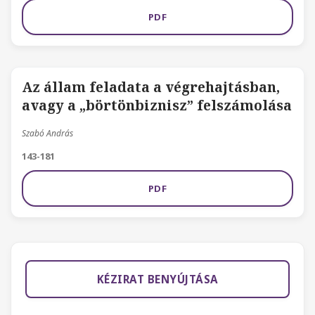
PDF
Az állam feladata a végrehajtásban,
avagy a „börtönbiznisz” felszámolása
Szabó András
143-181
PDF
KÉZIRAT BENYÚJTÁSA