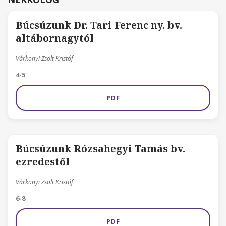
Búcsúzunk Dr. Tari Ferenc ny. bv.
altábornagytól
Várkonyi Zsolt Kristóf
4-5
PDF
Búcsúzunk Rózsahegyi Tamás bv.
ezredestől
Várkonyi Zsolt Kristóf
6-8
PDF