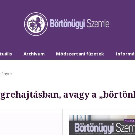
tuális
Archívum
Módszertani füzetek
Informá
mányok
égrehajtásban, avagy a „börtön