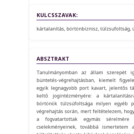
KULCSSZAVAK:
kártalanítás, börtönbiznisz, túlzsufoltság,
ABSZTRAKT
Tanulmányomban az állam szerepét i
büntetés-végrehajtásban, kiemelt figy
egyik legnagyobb port kavart, jelentős t
keltő jogintézményére: a kártalanítás
börtönök túlzsúfoltsága milyen egyéb 
végrehajtás során, mert feltételezem, hogy
a fogvatartottak egymás sérelmére e
cselekményeinek, továbbá ismertetem a