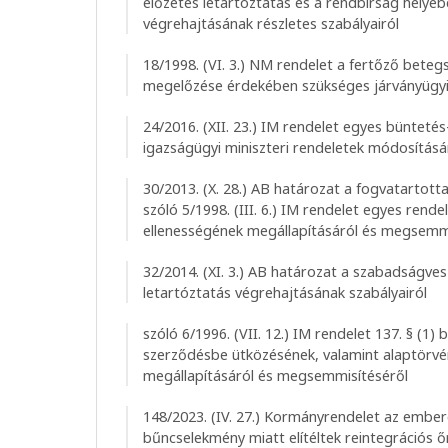
előzetes letartóztatás és a rendbírság helyéb
végrehajtásának részletes szabályairól
18/1998. (VI. 3.) NM rendelet a fertőző beteg
megelőzése érdekében szükséges járványügyi
24/2016. (XII. 23.) IM rendelet egyes bünteté
igazságügyi miniszteri rendeletek módosításá
30/2013. (X. 28.) AB határozat a fogvatartott
szóló 5/1998. (III. 6.) IM rendelet egyes rende
ellenességének megállapításáról és megsemm
32/2014. (XI. 3.) AB határozat a szabadságves
letartóztatás végrehajtásának szabályairól
szóló 6/1996. (VII. 12.) IM rendelet 137. § (1
szerződésbe ütközésének, valamint alaptörvé
megállapításáról és megsemmisítéséről
148/2023. (IV. 27.) Kormányrendelet az emb
bűncselekmény miatt elítéltek reintegrációs ő