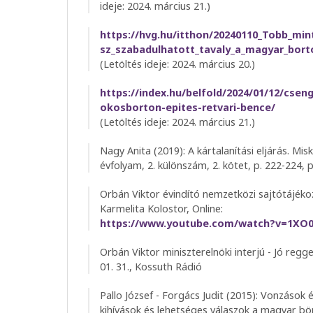
ideje: 2024. március 21.)
https://hvg.hu/itthon/20240110_Tobb_m
sz_szabadulhatott_tavaly_a_magyar_bor
(Letöltés ideje: 2024. március 20.)
https://index.hu/belfold/2024/01/12/csen
okosborton-epites-retvari-bence/
(Letöltés ideje: 2024. március 21.)
Nagy Anita (2019): A kártalanítási eljárás. Misk
évfolyam, 2. különszám, 2. kötet, p. 222-224, p
Orbán Viktor évindító nemzetközi sajtótájékozt
Karmelita Kolostor, Online:
https://www.youtube.com/watch?v=1XO
Orbán Viktor miniszterelnöki interjú - Jó regg
01. 31., Kossuth Rádió
Pallo József - Forgács Judit (2015): Vonzások é
kihívások és lehetséges válaszok a magyar bö