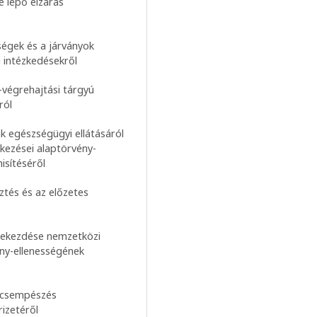
e lépő elzárás
ségek és a járványok
 intézkedésekről
s-végrehajtási tárgyú
ról
ak egészségügyi ellátásáról
lkezései alaptörvény-
isítéséről
ztés és az előzetes
) bekezdése nemzetközi
ny-ellenességének
ercsempészés
rizetéről