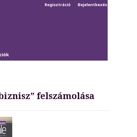
Regisztráció
Bejelentkezés
Keresés
ciók
biznisz” felszámolása