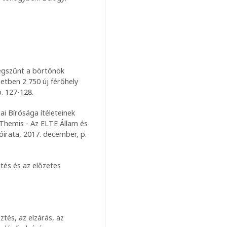
Megszűnt a börtönök
zetben 2 750 új férőhely
. 127-128.
i Bírósága ítéleteinek
 Themis - Az ELTE Állam és
óirata, 2017. december, p.
ztés és az előzetes
ztés, az elzárás, az