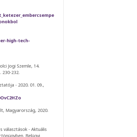
int_ketezer_embercsempe
tonokbol
ger-high-tech-
olci Jogi Szemle, 14.
. 230-232.
atója - 2020. 01. 09.,
0OvC2HZo
elt, Magyarország, 2020.
s választások - Aktuális
rtönügyben. Belügyi