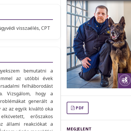
 ügyvédi visszaélés, CPT
gyekszem bemutatni a
elemmel az utóbbi évek
ársadalmi felháborodást
ra. Vizsgálom, hogy a
problémákat generált a
PDF
 az az egyik kiváltó oka
lkövetett, erőszakos
z állami reakciókat a
MEGJELENT