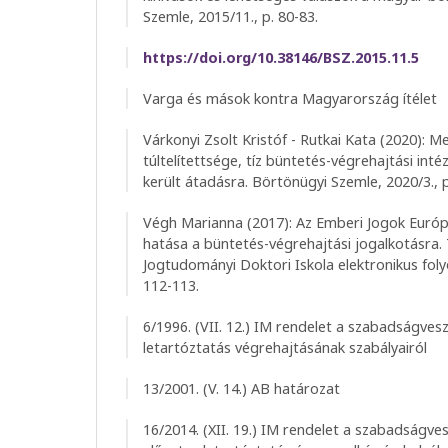
Szemle, 2015/11., p. 80-83.
https://doi.org/10.38146/BSZ.2015.11.5
Varga és mások kontra Magyarország ítélet
Várkonyi Zsolt Kristóf - Rutkai Kata (2020): 
túltelítettsége, tíz büntetés-végrehajtási inté
került átadásra. Börtönügyi Szemle, 2020/3., p
Végh Marianna (2017): Az Emberi Jogok Európa
hatása a büntetés-végrehajtási jogalkotásra.
Jogtudományi Doktori Iskola elektronikus foly
112-113.
6/1996. (VII. 12.) IM rendelet a szabadságves
letartóztatás végrehajtásának szabályairól
13/2001. (V. 14.) AB határozat
16/2014. (XII. 19.) IM rendelet a szabadságves