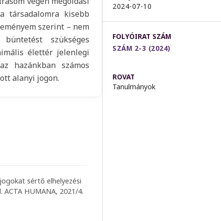
. Írásom végén megoldási
2024-07-10
 a társadalomra kisebb
éleményem szerint – nem
FOLYÓIRAT SZÁM
ó büntetést szükséges
SZÁM 2-3 (2024)
imális élettér jelenlegi
y az hazánkban számos
ROVAT
tt alanyi jogon.
Tanulmányok
jogokat sértő elhelyezési
ról. ACTA HUMANA, 2021/4.