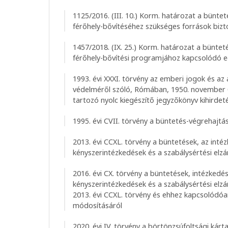
1125/2016. (III. 10.) Korm. határozat a büntet
férőhely-bővítéséhez szükséges források bizt
1457/2018. (IX. 25.) Korm. határozat a büntet
férőhely-bővítési programjához kapcsolódó e
1993. évi XXXI. törvény az emberi jogok és a
védelméről szóló, Rómában, 1950. november 0
tartozó nyolc kiegészítő jegyzőkönyv kihirdet
1995. évi CVII. törvény a büntetés-végrehajtás
2013. évi CCXL. törvény a büntetések, az inté
kényszerintézkedések és a szabálysértési elzá
2016. évi CX. törvény a büntetések, intézkedé
kényszerintézkedések és a szabálysértési elzá
2013. évi CCXL. törvény és ehhez kapcsolódó
módosításáról
2020. évi IV. törvény a börtönzsúfoltsági kárt