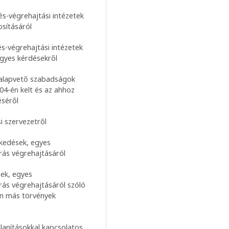
és-végrehajtási intézetek
osításáról
és-végrehajtási intézetek
gyes kérdésekről
z alapvető szabadságok
4-én kelt és az ahhoz
éséről
i szervezetről
zkedések, egyes
rás végrehajtásáról
sek, egyes
rás végrehajtásáról szóló
an más törvények
alanításokkal kapcsolatos