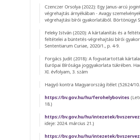
Czenczer Orsolya (2022): Egy Janus-arcú jogi
végrehajtás árnyékában - Avagy szemelvények 
végrehajtási bírói gyakorlatából. Börtönügyi S
Feleky István (2020): A kártalanítás és a felt
feltételei a büntetés-végrehajtási bírói gyak
Sententiarum Curiae, 2020/1., p. 4-9.
Forgács Judit (2018): A fogvatartottak kártal
Európai Bírósága joggyakorlata tükrében. Ha
XI. évfolyam, 3. szám
Hagyó kontra Magyarország ítélet (52624/10. 
https://bv.gov.hu/hu/ferohelybovites
(Letö
18.)
https://bv.gov.hu/hu/intezetek/bvszervez
ideje: 2024. március 21.)
https://bv.gov.hu/hu/intezetek/bvszervez