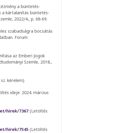
ntézmény a büntetés-
a kártalanítás büntetés-
zemle, 2022/4., p. 68-69.
ételes szabadságra bocsátás
orlatban. Forum
anítása az Emberi Jogok
dtudományi Szemle, 2018.,
sz. kérelem)
ltés ideje: 2024. március
et/hirek/7367
(Letöltés
et/hirek/7545
(Letöltés