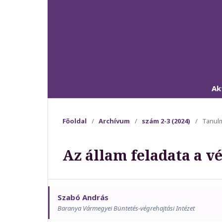
Ak
Főoldal
/
Archívum
/
szám 2-3 (2024)
/
Tanul
Az állam feladata a v
Szabó András
Baranya Vármegyei Büntetés-végrehajtási Intézet