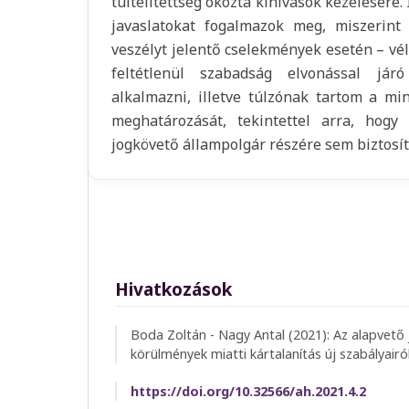
túltelítettség okozta kihívások kezelésére
javaslatokat fogalmazok meg, miszerint
veszélyt jelentő cselekmények esetén – v
feltétlenül szabadság elvonással jár
alkalmazni, illetve túlzónak tartom a min
meghatározását, tekintettel arra, hog
jogkövető állampolgár részére sem biztosíto
Hivatkozások
Boda Zoltán - Nagy Antal (2021): Az alapvető 
körülmények miatti kártalanítás új szabályai
https://doi.org/10.32566/ah.2021.4.2