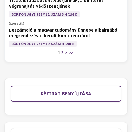
Tiszteletadás Szent Adorjánnak, a büntetés-
végrehajtás védőszentjének
BÖRTÖNÜGYI SZEMLE: SZÁM 3-4 (2021)
Beszámoló a magyar tudomány ünnepe alkalmából
megrendezésre került konferenciáról
BÖRTÖNÜGYI SZEMLE: SZÁM 4 (2017)
1
2
>
>>
KÉZIRAT BENYÚJTÁSA