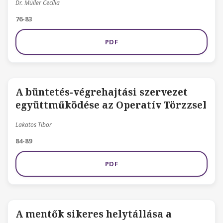
Dr. Müller Cecília
76-83
PDF
A büntetés-végrehajtási szervezet
együttműködése az Operatív Törzzsel
Lakatos Tibor
84-89
PDF
A mentők sikeres helytállása a