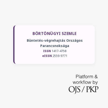
BÖRTÖNÜGYI SZEMLE
Büntetés-végrehajtás Országos
Parancsnoksága
ISSN
1417-4758
eISSN
2559-9771