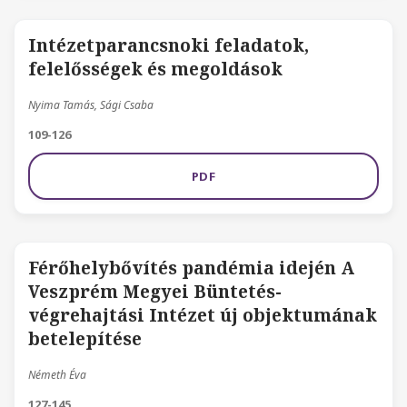
Intézetparancsnoki feladatok,
felelősségek és megoldások
Nyima Tamás, Sági Csaba
109-126
PDF
Férőhelybővítés pandémia idején A
Veszprém Megyei Büntetés-
végrehajtási Intézet új objektumának
betelepítése
Németh Éva
127-145