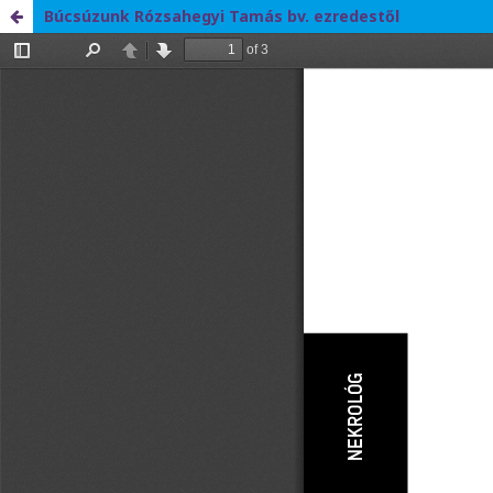
Búcsúzunk Rózsahegyi Tamás bv. ezredestől