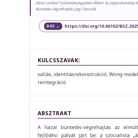
ötvös Loránd Tudományegyetem Állam- és Jogtudományi Kar
Büntetés-végrehajtási Jogi Tanszék
https://doi.org/10.66102/BSZ.2025
KULCSSZAVAK:
vallás, identitásrekonstrukció, Wong-mode
reintegráció
ABSZTRAKT
A hazai büntetés-végrehajtás az elmúl
fejlődési pályát járt be: a szocialista „