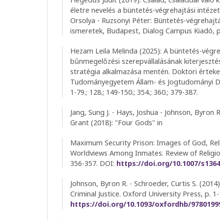
életre nevelés a büntetés-végrehajtási intéze
Orsolya - Ruzsonyi Péter: Büntetés-végrehajtá
ismeretek, Budapest, Dialog Campus Kiadó, p
Hezam Leila Melinda (2025): A büntetés-végre
bűnmegelőzési szerepvállalásának kiterjeszté
stratégia alkalmazása mentén. Doktori értek
Tudományegyetem Állam- és Jogtudományi Dok
1-79.; 128.; 149-150.; 354.; 360.; 379-387.
Jang, Sung J. - Hays, Joshua - Johnson, Byron R
Grant (2018): "Four Gods" in
Maximum Security Prison: Images of God, Rel
Worldviews Among Inmates. Review of Religiou
356-357. DOI:
https://doi.org/10.1007/s136
Johnson, Byron R. - Schroeder, Curtis S. (2014)
Criminal Justice. Oxford University Press, p. 1
https://doi.org/10.1093/oxfordhb/9780199