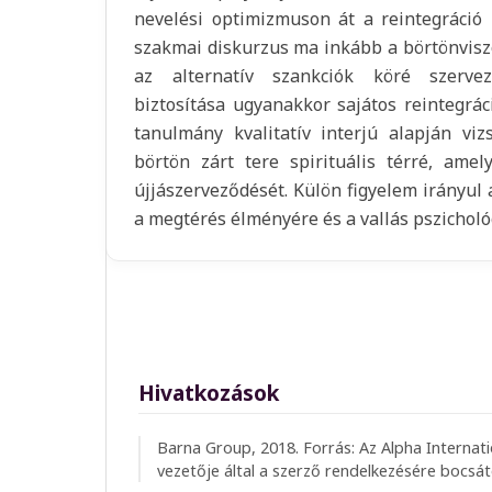
nevelési optimizmuson át a reintegráció r
szakmai diskurzus ma inkább a börtönvisz
az alternatív szankciók köré szervező
biztosítása ugyanakkor sajátos reintegrác
tanulmány kvalitatív interjú alapján viz
börtön zárt tere spirituális térré, amely
újjászerveződését. Külön figyelem irányul a
a megtérés élményére és a vallás pszicholó
Hivatkozások
Barna Group, 2018. Forrás: Az Alpha Internat
vezetője által a szerző rendelkezésére bocsá