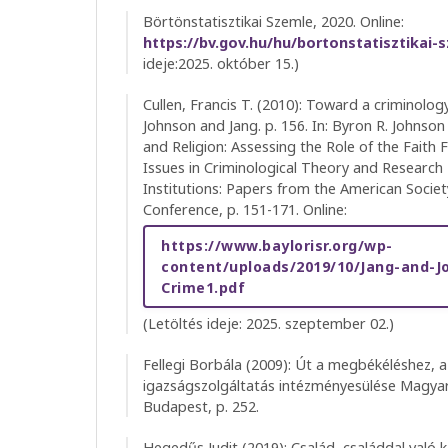
Börtönstatisztikai Szemle, 2020. Online:
https://bv.gov.hu/hu/bortonstatisztikai-
ideje:2025. október 15.)
Cullen, Francis T. (2010): Toward a criminolo
Johnson and Jang. p. 156. In: Byron R. Johnson
and Religion: Assessing the Role of the Faith
Issues in Criminological Theory and Research 
Institutions: Papers from the American Socie
Conference, p. 151-171. Online:
https://www.baylorisr.org/wp-
content/uploads/2019/10/Jang-and-J
Crime1.pdf
(Letöltés ideje: 2025. szeptember 02.)
Fellegi Borbála (2009): Út a megbékéléshez, a 
igazságszolgáltatás intézményesülése Magyar
Budapest, p. 252.
Hegedűs Judit (2019): Család, családdal való k