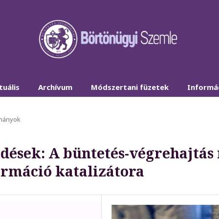
tuális
Archívum
Módszertani füzetek
Informá
mányok
rdések: A büntetés-végrehajtás 
ormáció katalizátora