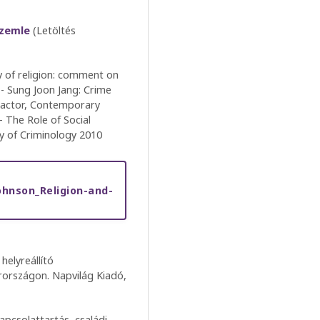
szemle
(Letöltés
gy of religion: comment on
 - Sung Joon Jang: Crime
 Factor, Contemporary
- The Role of Social
ty of Criminology 2010
ohnson_Religion-and-
helyreállító
országon. Napvilág Kiadó,
apcsolattartás, családi