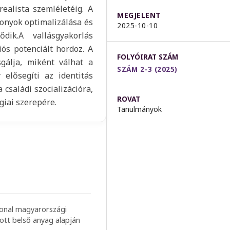
ealista szemléletéig. A
MEGJELENT
onyok optimalizálása és
2025-10-10
dik.A vallásgyakorlás
iós potenciált hordoz. A
FOLYÓIRAT SZÁM
sgálja, miként válhat a
SZÁM 2-3 (2025)
 elősegíti az identitás
 családi szocializációra,
ROVAT
giai szerepére.
Tanulmányok
ional magyarországi
tott belső anyag alapján