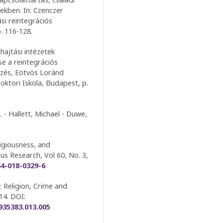
tekben. In: Czenczer
si reintegrációs
. 116-128.
hajtási intézetek
se a reintegrációs
ezés, Eötvös Loránd
tori Iskola, Budapest, p.
. - Hallett, Michael - Duwe,
igiousness, and
s Research, Vol 60, No. 3,
44-018-0329-6
: Religion, Crime and
-14. DOI:
935383.013.005