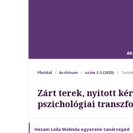
Ak
Főoldal
/
Archívum
/
szám 2-3 (2025)
/
Tanul
Zárt terek, nyitott ké
pszichológiai transzf
Hezam Leila Melinda egyetemi tanársegéd