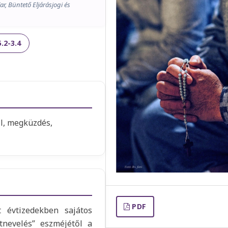
, Büntető Eljárásjogi és
.2-3.4
ll, megküzdés,
PDF
t évtizedekben sajátos
átnevelés” eszméjétől a