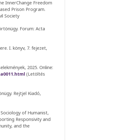
: The InnerChange Freedom
h-Based Prison Program.
il Society
börtönügy. Forum: Acta
re. I. könyv, 7. fejezet,
cselekmények, 2025. Online:
ga0011.html
(Letöltés
önügy. Rejtjel Kiadó,
e Sociology of Humanist,
pporting Responsivity and
munity, and the