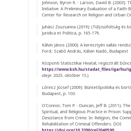
Johnson, Byron R. - Larson, David B. (2003)
Initiative: A Preliminary Evaluation of a Fait
Center for Research on Religion and Urban Civ
Juhász Zsuzsanna (2019): (Túl)zsúfoltság és 
Juridica et Politica, p. 165-179.
Kálvin János (2000): A keresztyén vallás rendsze
Ford.: Szabó András, Kálvin Kiadó, Budapest
Központi Statisztikai Hivatal, regisztrált bűn
https://www.ksh.hu/stadat_files/iga/hu/i
ideje: 2025. október 15.)
Lőrincz József (2009): Büntetőpolitika és bört
Budapest, p. 103.
O'Connor, Tom P. - Duncan, Jeff B. (2011): Th
Spiritual, and Religious Practice in Prison: Su
Desistance from Crime. In: Religion, the Com
Rehabilitation of Criminal Offenders. DOI:
https://doi.org/10.3390/rel2040590